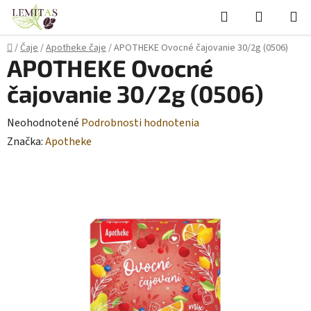
Prejsť
Hľadať
NÁKUP
na
KOŠÍK
obsah
Domov
/
Čaje
/
Apotheke čaje
/
APOTHEKE Ovocné čajovanie 30/2g (0506)
APOTHEKE Ovocné
čajovanie 30/2g (0506)
Priemerné
Neohodnotené
Podrobnosti hodnotenia
hodnotenie
Značka:
Apotheke
produktu
je
0,0
z
5
hviezdičiek.