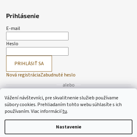
Prihlásenie
E-mail
Heslo
PRIHLÁSIŤ SA
Nová registrácia
Zabudnuté heslo
alebo
Vážení návštevníci, pre skvalitnenie služieb používame
Prihlásiť sa cez Facebook
súbory cookies. Prehliadaním tohto webu súhlasíte s ich
používaním.
Viac informácií
tu
.
Prihlásiť sa cez Google
Nastavenie