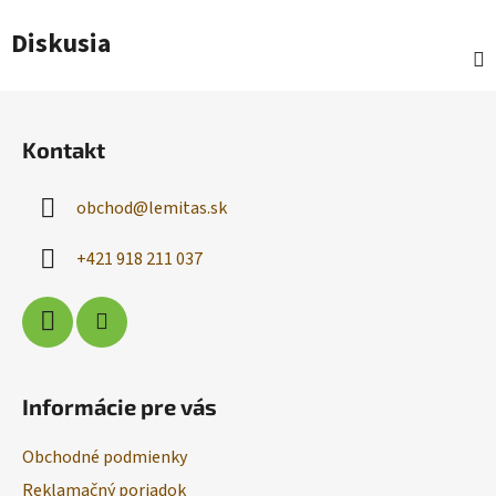
Diskusia
Z
á
Kontakt
p
ä
obchod
@
lemitas.sk
t
i
+421 918 211 037
e
Informácie pre vás
Obchodné podmienky
Reklamačný poriadok