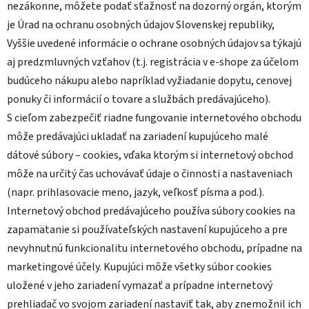
nezákonne, môžete podať sťažnosť na dozorný orgán, ktorým
je Úrad na ochranu osobných údajov Slovenskej republiky,
Vyššie uvedené informácie o ochrane osobných údajov sa týkajú
aj predzmluvných vzťahov (t.j. registrácia v e-shope za účelom
budúceho nákupu alebo napríklad vyžiadanie dopytu, cenovej
ponuky či informácií o tovare a službách predávajúceho).
S cieľom zabezpečiť riadne fungovanie internetového obchodu
môže predávajúci ukladať na zariadení kupujúceho malé
dátové súbory – cookies, vďaka ktorým si internetový obchod
môže na určitý čas uchovávať údaje o činnosti a nastaveniach
(napr. prihlasovacie meno, jazyk, veľkosť písma a pod.).
Internetový obchod predávajúceho používa súbory cookies na
zapamätanie si používateľských nastavení kupujúceho a pre
nevyhnutnú funkcionalitu internetového obchodu, prípadne na
marketingové účely. Kupujúci môže všetky súbor cookies
uložené v jeho zariadení vymazať a prípadne internetový
prehliadač vo svojom zariadení nastaviť tak, aby znemožnil ich