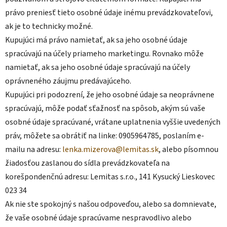
právo preniesť tieto osobné údaje inému prevádzkovateľovi,
ak je to technicky možné.
Kupujúci má právo namietať, ak sa jeho osobné údaje
spracúvajú na účely priameho marketingu. Rovnako môže
namietať, ak sa jeho osobné údaje spracúvajú na účely
oprávneného záujmu predávajúceho.
Kupujúci pri podozrení, že jeho osobné údaje sa neoprávnene
spracúvajú, môže podať sťažnosť na spôsob, akým sú vaše
osobné údaje spracúvané, vrátane uplatnenia vyššie uvedených
práv, môžete sa obrátiť na linke: 0905964785, poslaním e-
mailu na adresu:
lenka.mizerova@lemitas.sk
, alebo písomnou
žiadosťou zaslanou do sídla prevádzkovateľa na
korešpondenčnú adresu: Lemitas s.r.o., 141 Kysucký Lieskovec
023 34
Ak nie ste spokojný s našou odpoveďou, alebo sa domnievate,
že vaše osobné údaje spracúvame nespravodlivo alebo