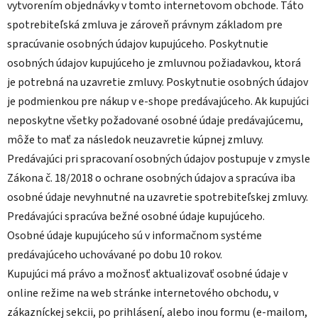
vytvorením objednávky v tomto internetovom obchode. Táto
spotrebiteľská zmluva je zároveň právnym základom pre
spracúvanie osobných údajov kupujúceho. Poskytnutie
osobných údajov kupujúceho je zmluvnou požiadavkou, ktorá
je potrebná na uzavretie zmluvy. Poskytnutie osobných údajov
je podmienkou pre nákup v e-shope predávajúceho. Ak kupujúci
neposkytne všetky požadované osobné údaje predávajúcemu,
môže to mať za následok neuzavretie kúpnej zmluvy.
Predávajúci pri spracovaní osobných údajov postupuje v zmysle
Zákona č. 18/2018 o ochrane osobných údajov a spracúva iba
osobné údaje nevyhnutné na uzavretie spotrebiteľskej zmluvy.
Predávajúci spracúva bežné osobné údaje kupujúceho.
Osobné údaje kupujúceho sú v informačnom systéme
predávajúceho uchovávané po dobu 10 rokov.
Kupujúci má právo a možnosť aktualizovať osobné údaje v
online režime na web stránke internetového obchodu, v
zákazníckej sekcii, po prihlásení, alebo inou formu (e-mailom,