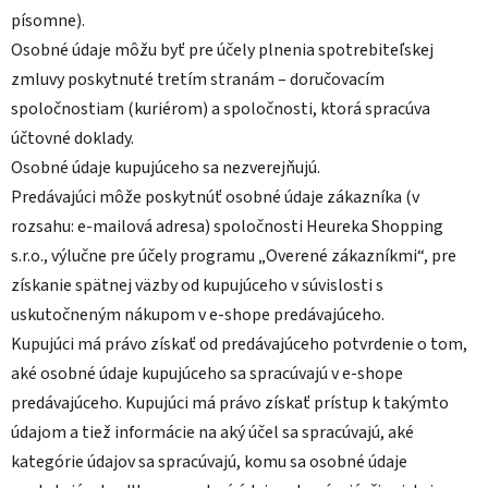
písomne).
Osobné údaje môžu byť pre účely plnenia spotrebiteľskej
zmluvy poskytnuté tretím stranám – doručovacím
spoločnostiam (kuriérom) a spoločnosti, ktorá spracúva
účtovné doklady.
Osobné údaje kupujúceho sa nezverejňujú.
Predávajúci môže poskytnúť osobné údaje zákazníka (v
rozsahu: e-mailová adresa) spoločnosti Heureka Shopping
s.r.o., výlučne pre účely programu „Overené zákazníkmi“, pre
získanie spätnej väzby od kupujúceho v súvislosti s
uskutočneným nákupom v e-shope predávajúceho.
Kupujúci má právo získať od predávajúceho potvrdenie o tom,
aké osobné údaje kupujúceho sa spracúvajú v e-shope
predávajúceho. Kupujúci má právo získať prístup k takýmto
údajom a tiež informácie na aký účel sa spracúvajú, aké
kategórie údajov sa spracúvajú, komu sa osobné údaje