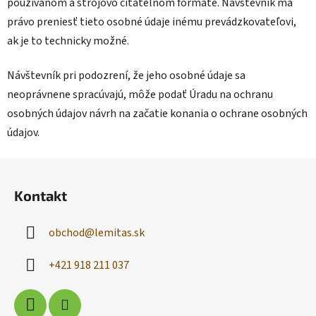
používanom a strojovo čitateľnom formáte. Návštevník má
právo preniesť tieto osobné údaje inému prevádzkovateľovi,
ak je to technicky možné.
Návštevník pri podozrení, že jeho osobné údaje sa
neoprávnene spracúvajú, môže podať Úradu na ochranu
osobných údajov návrh na začatie konania o ochrane osobných
údajov.
Z
á
Kontakt
p
ä
obchod
@
lemitas.sk
t
i
+421 918 211 037
e