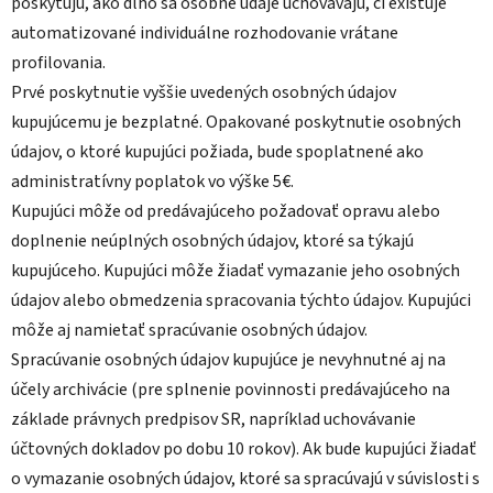
poskytujú, ako dlho sa osobné údaje uchovávajú, či existuje
automatizované individuálne rozhodovanie vrátane
profilovania.
Prvé poskytnutie vyššie uvedených osobných údajov
kupujúcemu je bezplatné. Opakované poskytnutie osobných
údajov, o ktoré kupujúci požiada, bude spoplatnené ako
administratívny poplatok vo výške 5€.
Kupujúci môže od predávajúceho požadovať opravu alebo
doplnenie neúplných osobných údajov, ktoré sa týkajú
kupujúceho. Kupujúci môže žiadať vymazanie jeho osobných
údajov alebo obmedzenia spracovania týchto údajov. Kupujúci
môže aj namietať spracúvanie osobných údajov.
Spracúvanie osobných údajov kupujúce je nevyhnutné aj na
účely archivácie (pre splnenie povinnosti predávajúceho na
základe právnych predpisov SR, napríklad uchovávanie
účtovných dokladov po dobu 10 rokov). Ak bude kupujúci žiadať
o vymazanie osobných údajov, ktoré sa spracúvajú v súvislosti s