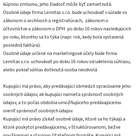
kúpnou zmluvou, jeho žiadosť môže byť zamietnutá.
Osobné údaje firma Lemitas s.r.o. bude uchovávať v súlade so
zákonom o archívoch a registratúrach, zákonom o
účtovníctve a zákonom o DPH po dobu 10 rokov nasledujúcich
po roku, ktorého sa to týka (napr. rok, kedy bola vystavená
posledná faktúra).
Osobné údaje určené na marketingové účely bude firma
Lemitas s.r.o. uchovávať po dobu 10 rokov od udelenia súhlasu,
alebo pokiaľ súhlas dotknutá osoba neodvolá
Kupujúci má právo, aby predávajúci obmedzil spracúvanie jeho
osobných údajov, ak kupujúci namieta správnosť osobných
údajov, a to počas obdobia umožňujúceho predávajúcemu
overiť správnosť osobných údajov.
Kupujúci má právo získať osobné údaje, ktoré sa ho týkajú a
ktoré poskytol predávajúcemu, v štruktúrovanom, bežne
používanom a strojovo čitateľnom formáte. Kupujúci má