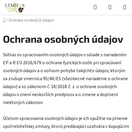
Prejsť
Hľadať
NÁKUP
na
KOŠÍK
obsah
Domov
/
Ochrana osobných údajov
Ochrana osobných údajov
Súhlas so spracovaním osobných údajov v súlade s nariadením
EP a R EÚ 2016/679 o ochrane fyzických osôb pri spracúvaní
osobných údajov a o voľnom pohybe takýchto údajov, ktorým
sa zrušuje smernica 95/46/ES (všeobecné nariadenie o ochrane
údajov) a so zákonom č. 18/2018 Z. z. o ochrane osobných
údajov v znení neskorších predpisov a o zmene a doplnení
niektorých zákonov
Účelom spracovania osobných údajov je ich využitie na plnenie
spotrebiteľskej zmluvy, ktorú predávajúci uzatvára s kupujúcim