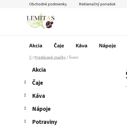
Prejsť
Obchodné podmienky
Reklamačný poriadok
na
obsah
Akcia
Čaje
Káva
Nápoje
Domov
/
Predávané značky
/
Švorc
B
K
Preskočiť
Akcia
a
kategórie
o
t
č
Čaje
e
n
g
Káva
ý
ó
p
r
Nápoje
i
a
e
n
Potraviny
e