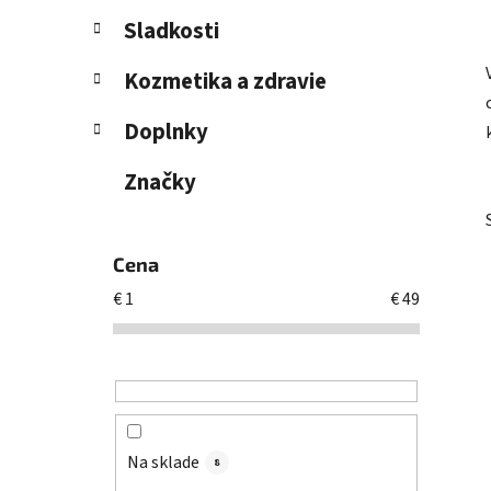
l
Sladkosti
Kozmetika a zdravie
Doplnky
Značky
Cena
€
1
€
49
Na sklade
8