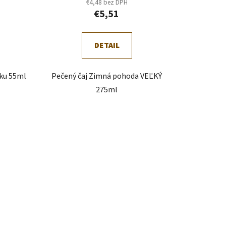
€4,48 bez DPH
€5,51
DETAIL
íku 55ml
Pečený čaj Zimná pohoda VEĽKÝ
275ml