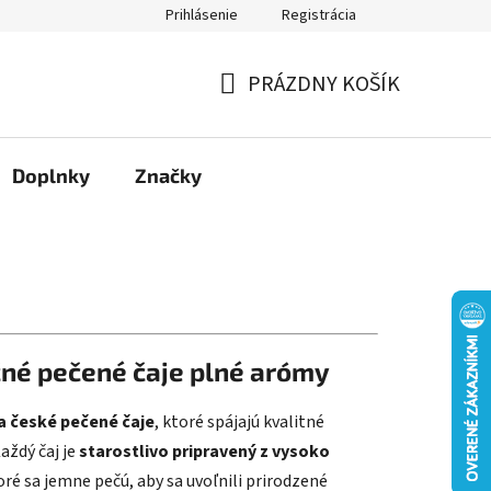
Prihlásenie
Registrácia
Moja objednávka
PRÁZDNY KOŠÍK
NÁKUPNÝ
KOŠÍK
Doplnky
Značky
čné pečené čaje plné arómy
a české pečené čaje
, ktoré spájajú kvalitné
aždý čaj je
starostlivo pripravený z vysoko
toré sa jemne pečú, aby sa uvoľnili prirodzené