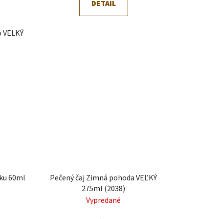
DETAIL
o VELKÝ
íku 60ml
Pečený čaj Zimná pohoda VEĽKÝ
275ml (2038)
Vypredané