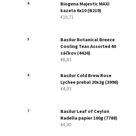
Biogena Majestic MAXI
kazeta 6x10 (B219)
€10,71
Basilur Botanical Breeze
Cooling Teas Assorted 40
sáčkov (4424)
€8,83
Basilur Cold Brew Rose
Lychee prebal 20x2g (3996)
€4,03
Basilur Leaf of Ceylon
Radella papier 100g (7788)
€4,90