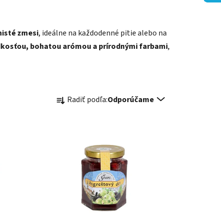
nisté zmesi
, ideálne na každodenné pitie alebo na
kosťou, bohatou arómou a prírodnými farbami
,
R
Radiť podľa:
Odporúčame
a
d
e
n
i
e
p
r
o
d