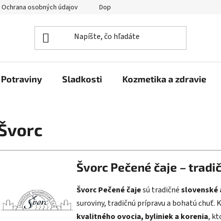
Ochrana osobných údajov
Doprava a platba
Veľkoobchod
Potraviny
Sladkosti
Kozmetika a zdravie
Švorc
Švorc Pečené čaje – tradi
Švorc Pečené čaje
sú tradičné
slovenské 
suroviny, tradičnú prípravu a bohatú chuť. K
kvalitného ovocia, byliniek a korenia
, k