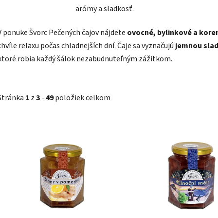
arómy a sladkosť.
V ponuke Švorc Pečených čajov nájdete
ovocné, bylinkové a kore
chvíle relaxu počas chladnejších dní. Čaje sa vyznačujú
jemnou slad
ktoré robia každý šálok nezabudnuteľným zážitkom.
Stránka
1
z
3
-
49
položiek celkom
V
ý
p
i
s
p
r
o