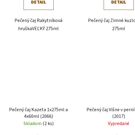
DETAIL
DETAIL
Pečený čaj Rakytníková
Pečený čaj Zimné kuzl
hruškaVEĽKÝ 275ml
275ml
Pečený čaj Kazeta 1x275ml a
Pečený čaj Višne v pern
4x60ml (2066)
(2017)
Skladom
(2 ks)
Vypredané