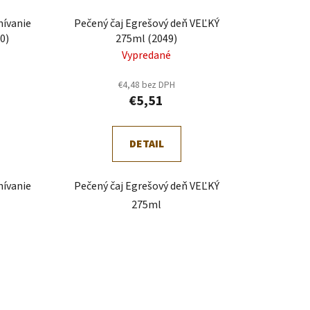
u
nívanie
Pečený čaj Egrešový deň VEĽKÝ
k
0)
275ml (2049)
t
Vypredané
o
€4,48 bez DPH
v
€5,51
DETAIL
nívanie
Pečený čaj Egrešový deň VEĽKÝ
275ml