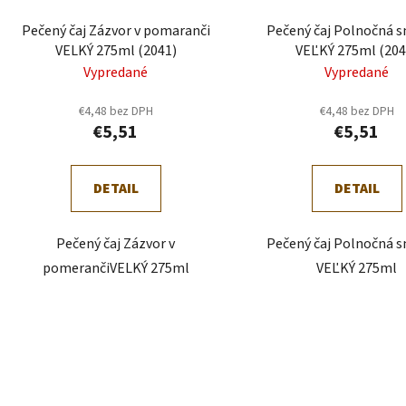
d
Pečený čaj Zázvor v pomaranči
Pečený čaj Polnočná s
u
VELKÝ 275ml (2041)
VEĽKÝ 275ml (204
k
Vypredané
Vypredané
t
o
€4,48 bez DPH
€4,48 bez DPH
€5,51
€5,51
v
DETAIL
DETAIL
Pečený čaj Zázvor v
Pečený čaj Polnočná s
pomerančiVELKÝ 275ml
VEĽKÝ 275ml