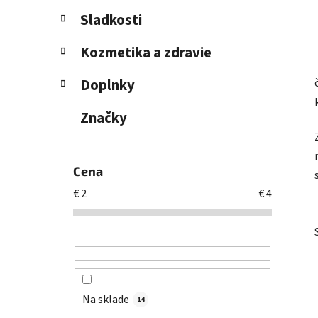
l
Sladkosti
Kozmetika a zdravie
Doplnky
Značky
Cena
€
2
€
4
Na sklade
14