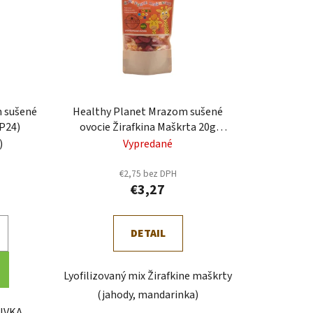
e
p
r
o
d
u
 sušené
Healthy Planet Mrazom sušené
k
HP24)
ovocie Žirafkina Maškrta 20g
t
(HP29)
)
Vypredané
o
€2,75 bez DPH
v
€3,27
DETAIL
Lyofilizovaný mix Žirafkine maškrty
(jahody, mandarinka)
IVKA