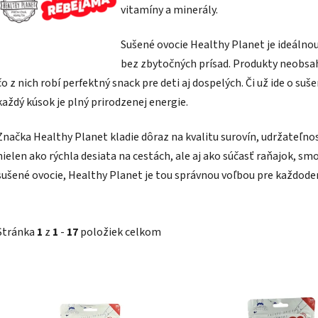
vitamíny a minerály.
Sušené ovocie Healthy Planet je ideálnou
bez zbytočných prísad. Produkty neobsah
čo z nich robí perfektný snack pre deti aj dospelých. Či už ide o s
každý kúsok je plný prirodzenej energie.
Značka Healthy Planet kladie dôraz na kvalitu surovín, udržateľnos
nielen ako rýchla desiata na cestách, ale aj ako súčasť raňajok, sm
sušené ovocie, Healthy Planet je tou správnou voľbou pre každode
Stránka
1
z
1
-
17
položiek celkom
V
ý
p