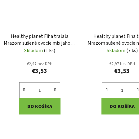
Healthy planet Fiha tralala
Healthy planet Fiha t
Mrazom sušené ovocie mix jahoda
Mrazom sušené ovocie m
marhula malina 20g (HP38)
višňa čučoriedka 20g 
Skladom
(1 ks)
Skladom
(7 ks)
€2,97 bez DPH
€2,97 bez DPH
€3,53
€3,53
DO KOŠÍKA
DO KOŠÍKA