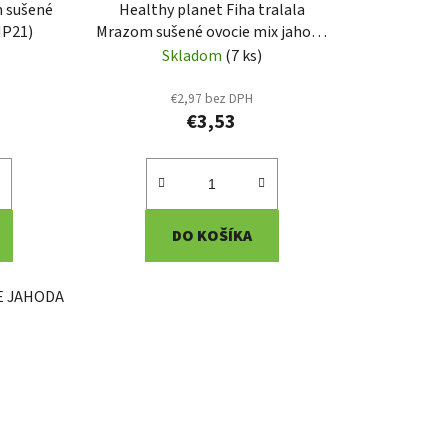
 sušené
Healthy planet Fiha tralala
HP21)
Mrazom sušené ovocie mix jahoda
banán 20g (HP39)
Skladom
(7 ks)
€2,97 bez DPH
€3,53
DO KOŠÍKA
E JAHODA