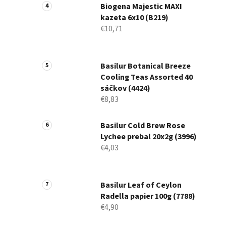
Biogena Majestic MAXI
kazeta 6x10 (B219)
€10,71
Basilur Botanical Breeze
Cooling Teas Assorted 40
sáčkov (4424)
€8,83
Basilur Cold Brew Rose
Lychee prebal 20x2g (3996)
€4,03
Basilur Leaf of Ceylon
Radella papier 100g (7788)
€4,90