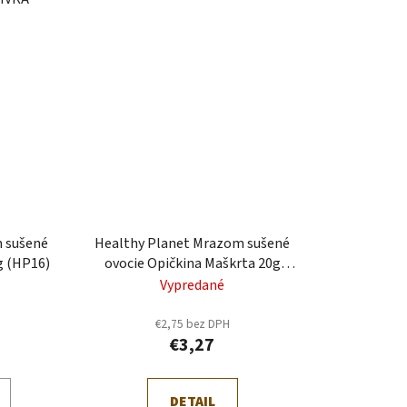
 sušené
Healthy Planet Mrazom sušené
g (HP16)
ovocie Opičkina Maškrta 20g
(HP32)
Vypredané
€2,75 bez DPH
€3,27
DETAIL