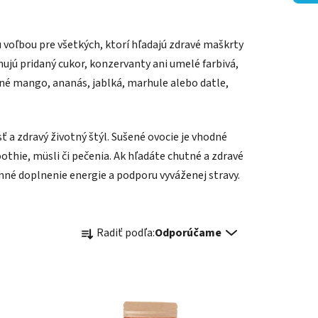
 voľbou pre všetkých, ktorí hľadajú zdravé maškrty
ujú pridaný cukor, konzervanty ani umelé farbivá,
ušené mango, ananás, jablká, marhule alebo datle,
ť a zdravý životný štýl. Sušené ovocie je vhodné
oothie, müsli či pečenia. Ak hľadáte chutné a zdravé
nné doplnenie energie a podporu vyváženej stravy.
R
Radiť podľa:
Odporúčame
a
d
e
n
i