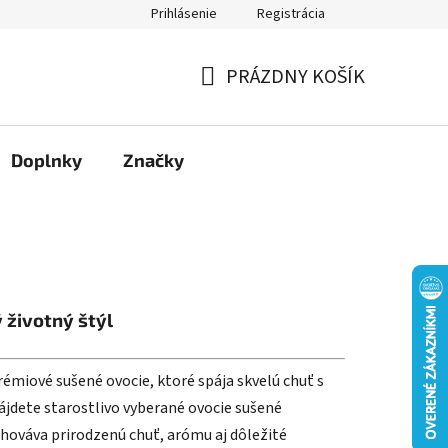
Prihlásenie
Registrácia
Moja objednávka
PRÁZDNY KOŠÍK
NÁKUPNÝ
KOŠÍK
Doplnky
Značky
 životný štýl
émiové sušené ovocie, ktoré spája skvelú chuť s
jdete starostlivo vyberané ovocie sušené
hováva prirodzenú chuť, arómu aj dôležité