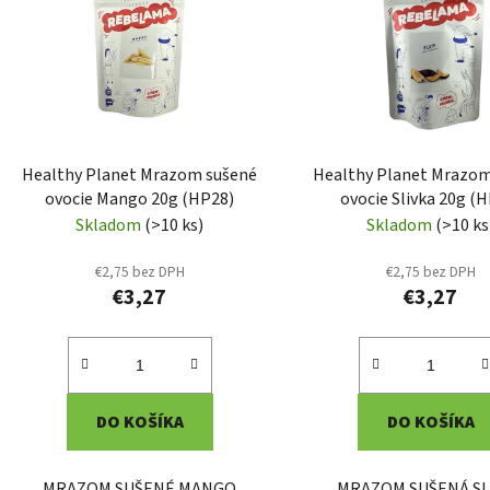
i
s
p
r
o
d
Healthy Planet Mrazom sušené
Healthy Planet Mrazom
u
ovocie Mango 20g (HP28)
ovocie Slivka 20g (
k
Skladom
(>10 ks)
Skladom
(>10 ks
t
o
€2,75 bez DPH
€2,75 bez DPH
€3,27
€3,27
v
DO KOŠÍKA
DO KOŠÍKA
MRAZOM SUŠENÉ MANGO
MRAZOM SUŠENÁ SL