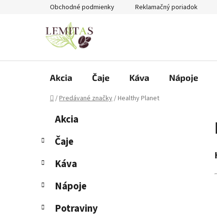
Prejsť
Obchodné podmienky
Reklamačný poriadok
na
obsah
Akcia
Čaje
Káva
Nápoje
Domov
/
Predávané značky
/
Healthy Planet
B
K
Preskočiť
Akcia
a
kategórie
o
t
č
Čaje
e
n
g
Káva
ý
ó
p
r
Nápoje
i
a
e
n
Potraviny
e