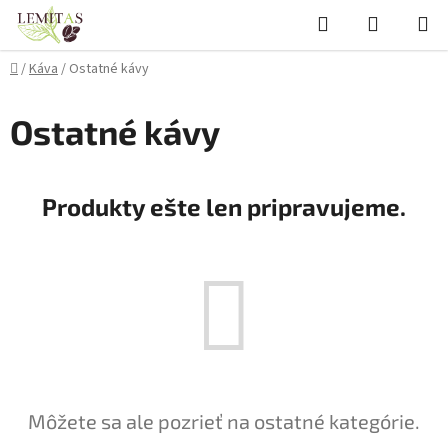
Prejsť
Hľadať
NÁKUP
na
KOŠÍK
obsah
Domov
/
Káva
/
Ostatné kávy
Ostatné kávy
Produkty ešte len pripravujeme.
Môžete sa ale pozrieť na ostatné kategórie.