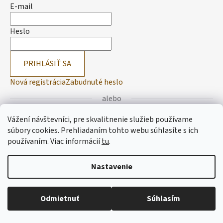
E-mail
Heslo
PRIHLÁSIŤ SA
Nová registrácia
Zabudnuté heslo
alebo
Vážení návštevníci, pre skvalitnenie služieb používame
Prihlásiť sa cez Facebook
súbory cookies. Prehliadaním tohto webu súhlasíte s ich
používaním.
Viac informácií
tu
.
Prihlásiť sa cez Google
Nastavenie
Vytvoril Shoptet
Odmietnuť
Súhlasím
Copyright 2026
Lemitas
. Všetky práva vyhradené.
Upraviť
nastavenie cookies