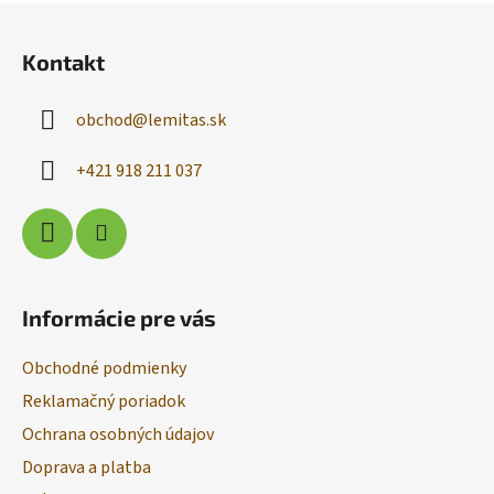
Z
á
Kontakt
p
ä
obchod
@
lemitas.sk
t
i
+421 918 211 037
e
Informácie pre vás
Obchodné podmienky
Reklamačný poriadok
Ochrana osobných údajov
Doprava a platba