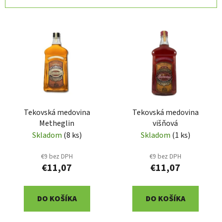
d
V
e
ý
n
p
i
i
e
s
p
p
r
r
o
Tekovská medovina
Tekovská medovina
o
d
Metheglin
višňová
d
u
Skladom
(8 ks)
Skladom
(1 ks)
u
k
k
t
€9 bez DPH
€9 bez DPH
t
o
€11,07
€11,07
o
v
v
DO KOŠÍKA
DO KOŠÍKA