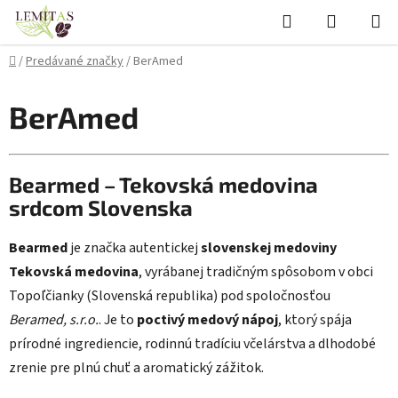
Prejsť
Hľadať
NÁKUP
na
KOŠÍK
obsah
Domov
/
Predávané značky
/
BerAmed
BerAmed
Bearmed – Tekovská medovina
srdcom Slovenska
Bearmed
je značka autentickej
slovenskej medoviny
Tekovská medovina
, vyrábanej tradičným spôsobom v obci
Topoľčianky (Slovenská republika) pod spoločnosťou
Beramed, s.r.o.
. Je to
poctivý medový nápoj
, ktorý spája
prírodné ingrediencie, rodinnú tradíciu včelárstva a dlhodobé
zrenie pre plnú chuť a aromatický zážitok.