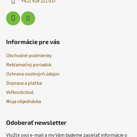
+421 918 211 037
p
e
r
v
k
y
v
Informácie pre vás
ý
p
Obchodné podmienky
i
s
Reklamačný poriadok
u
Ochrana osobných údajov
Doprava a platba
Veľkoobchod
Moja objednávka
Odoberať newsletter
Vložte svoj e-mail a my Vám budeme zasielať informácie o