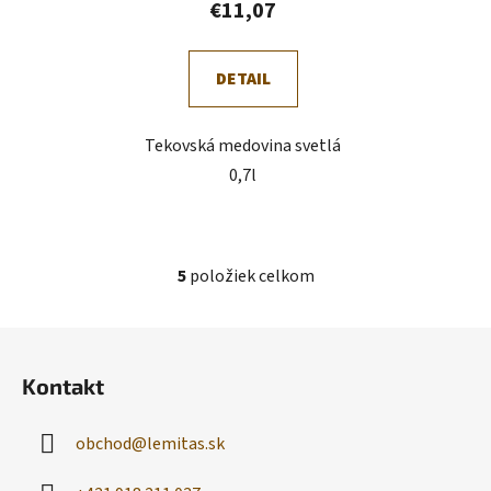
€11,07
DETAIL
Tekovská medovina svetlá
0,7l
5
položiek celkom
O
v
l
Z
á
á
d
Kontakt
p
a
ä
c
obchod
@
lemitas.sk
t
i
i
e