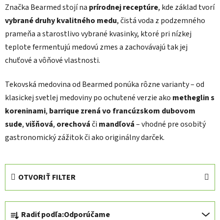
Značka Bearmed stojí na
prírodnej receptúre
, kde základ tvorí
vybrané druhy kvalitného medu
, čistá voda z podzemného
prameňa a starostlivo vybrané kvasinky, ktoré pri nízkej
teplote fermentujú medovú zmes a zachovávajú tak jej
chuťové a vôňové vlastnosti.
Tekovská medovina od Bearmed ponúka rôzne varianty – od
klasickej svetlej medoviny po ochutené verzie ako
metheglin s
koreninami
,
barrique zrená vo francúzskom dubovom
sude
,
višňová
,
orechová
či
mandľová
– vhodné pre osobitý
gastronomický zážitok či ako originálny darček.
OTVORIŤ FILTER
R
Radiť podľa:
Odporúčame
a