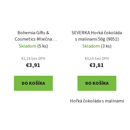
Bohemia Gifts &
SEVERKA Horká čokoláda
Cosmetics Mliečna
s malinami 50g (9051)
čokoláda 100 g 1. pomoc
Skladom
(5 ks)
Skladom
(3 ks)
(BC 250155)
€3,18 bez DPH
€3,10 bez DPH
€3,91
€3,81
DO KOŠÍKA
DO KOŠÍKA
Hořká čokoláda s malinami