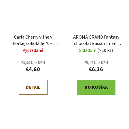
Carla Cherry višne v
AROMA GRAND Fantasy
horkej čokoláde 70%
chocolate assortment
190g (VH711)
200g (5780)
Vypredané
Skladom
(>10 ks)
€3,90 bez DPH
€5,17 bez DPH
€4,80
€6,36
DETAIL
DO KOŠÍKA