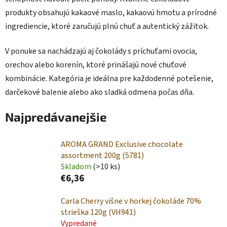
produkty obsahujú kakaové maslo, kakaovú hmotu a prírodné
ingrediencie, ktoré zaručujú plnú chuť a autentický zážitok.
V ponuke sa nachádzajú aj čokolády s príchuťami ovocia,
orechov alebo korenín, ktoré prinášajú nové chuťové
kombinácie. Kategória je ideálna pre každodenné potešenie,
darčekové balenie alebo ako sladká odmena počas dňa.
Najpredávanejšie
AROMA GRAND Exclusive chocolate
assortment 200g (5781)
Skladom
(>10 ks)
€6,36
Carla Cherry višne v horkej čokoláde 70%
strieška 120g (VH941)
Vypredané