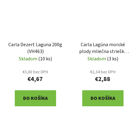
Carla Dezert Laguna 200g
Carla Lagúna morské
(VH463)
plody mliečna strieška
125g (VH4655)
Skladom
(10 ks)
Skladom
(3 ks)
€3,80 bez DPH
€2,34 bez DPH
€4,67
€2,88
DO KOŠÍKA
DO KOŠÍKA