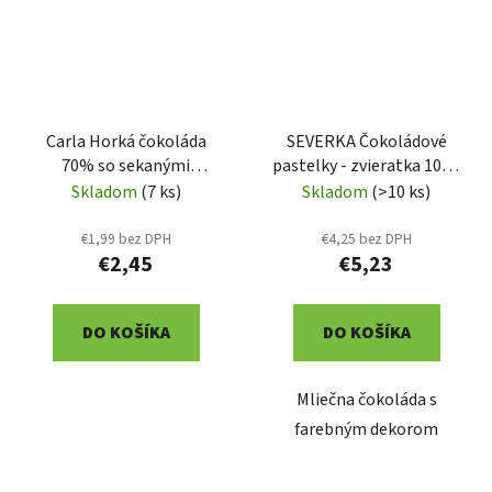
Carla Horká čokoláda
SEVERKA Čokoládové
70% so sekanými
pastelky - zvieratka 100g
mandľami 80g (VH572)
(9069)
Skladom
(7 ks)
Skladom
(>10 ks)
€1,99 bez DPH
€4,25 bez DPH
€2,45
€5,23
DO KOŠÍKA
DO KOŠÍKA
Mliečna čokoláda s
farebným dekorom