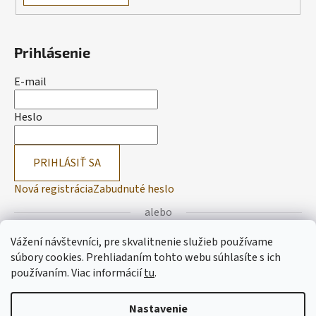
Prihlásenie
E-mail
Heslo
PRIHLÁSIŤ SA
Nová registrácia
Zabudnuté heslo
alebo
Vážení návštevníci, pre skvalitnenie služieb používame
Prihlásiť sa cez Facebook
súbory cookies. Prehliadaním tohto webu súhlasíte s ich
používaním.
Viac informácií
tu
.
Prihlásiť sa cez Google
Nastavenie