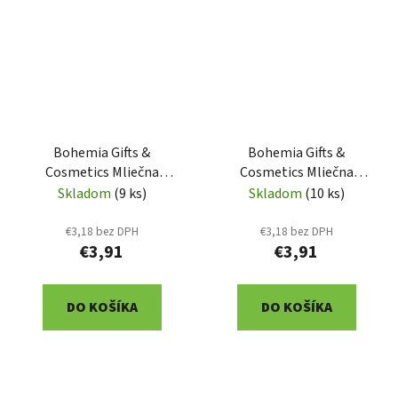
Bohemia Gifts &
Bohemia Gifts &
Cosmetics Mliečna
Cosmetics Mliečna
čokoláda 100 g pre muža
čokoláda 100 g pre muža
Skladom
(9 ks)
Skladom
(10 ks)
k 60. narodeninám
k 50. narodeninám
(BC250236)
(BC250235)
€3,18 bez DPH
€3,18 bez DPH
€3,91
€3,91
DO KOŠÍKA
DO KOŠÍKA