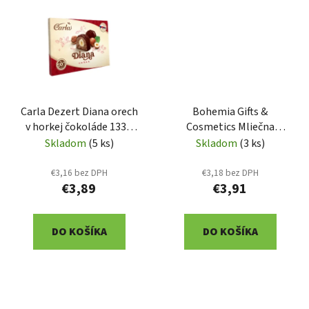
Carla Dezert Diana orech
Bohemia Gifts &
v horkej čokoláde 133g
Cosmetics Mliečna
(VH448)
čokoláda 100 g anti
Skladom
(5 ks)
Skladom
(3 ks)
debilicum (BC 250154)
€3,16 bez DPH
€3,18 bez DPH
€3,89
€3,91
DO KOŠÍKA
DO KOŠÍKA