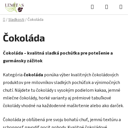
Prejsť
Hľadať
NÁKUP
na
KOŠÍK
obsah
Domov
/
Sladkosti
/
Čokoláda
Čokoláda
Čokoláda – kvalitná sladká pochúťka pre potešenie a
gurmánsky zážitok
Kategória
čokoláda
ponúka výber kvalitných čokoládových
produktov pre milovníkov sladkých pochúťok a výnimočných
chutí. Nájdete tu čokolády s vysokým podielom kakaa, jemné
mliečne čokolády, horké varianty aj prémiové tabuľkové
čokolády vhodné na každodenné maškrtenie alebo ako darček.
Čokoláda je obľúbená pre svoju bohatú chuť, jemnú textúru a
schopnosť navodiť pocit pohody. Kvalitné čokoládové