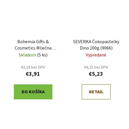
Bohemia Gifts &
SEVERKA Čokopastelky
Cosmetics Mliečna
Dino 100g (9066)
čokoláda 100 g recept
Skladom
(5 ks)
Vypredané
(BC 250156)
€3,18 bez DPH
€4,25 bez DPH
€3,91
€5,23
DO KOŠÍKA
DETAIL