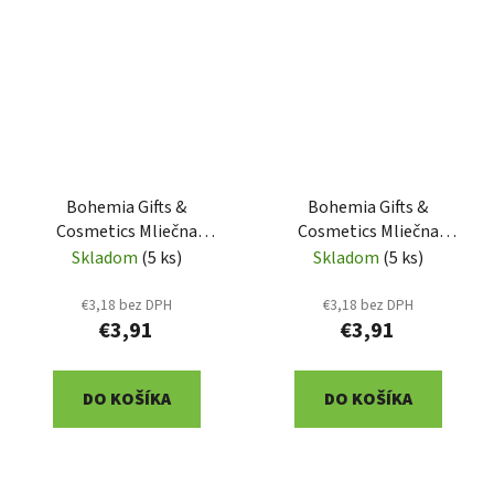
Bohemia Gifts &
Bohemia Gifts &
Cosmetics Mliečna
Cosmetics Mliečna
čokoláda 100 g pre muža
čokoláda 100 g pre muža
Skladom
(5 ks)
Skladom
(5 ks)
k 80. narodeninám
k 70. narodeninám
(BC250238)
(BC250237)
€3,18 bez DPH
€3,18 bez DPH
€3,91
€3,91
DO KOŠÍKA
DO KOŠÍKA