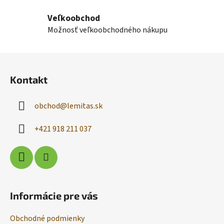
s
Veľkoobchod
u
Možnosť veľkoobchodného nákupu
Z
á
Kontakt
p
ä
obchod
@
lemitas.sk
t
i
+421 918 211 037
e
Informácie pre vás
Obchodné podmienky