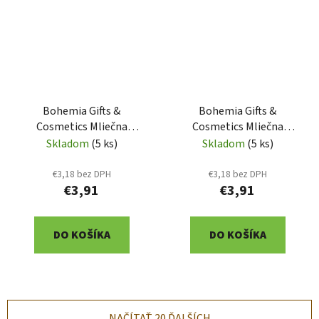
Bohemia Gifts &
Bohemia Gifts &
Cosmetics Mliečna
Cosmetics Mliečna
čokoláda 100 g pre muža
čokoláda 100 g pre muža
Skladom
(5 ks)
Skladom
(5 ks)
k 40. narodeninám
k 30. narodeninám
(BC250234)
(BC250233)
€3,18 bez DPH
€3,18 bez DPH
€3,91
€3,91
DO KOŠÍKA
DO KOŠÍKA
NAČÍTAŤ 20 ĎALŠÍCH