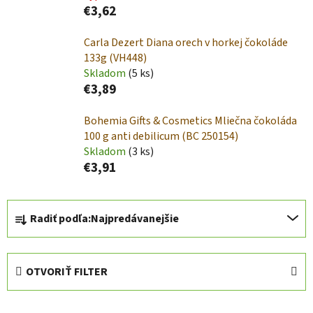
€3,62
Carla Dezert Diana orech v horkej čokoláde
133g (VH448)
Skladom
(5 ks)
€3,89
Bohemia Gifts & Cosmetics Mliečna čokoláda
100 g anti debilicum (BC 250154)
Skladom
(3 ks)
€3,91
R
Radiť podľa:
Najpredávanejšie
a
d
e
OTVORIŤ FILTER
n
i