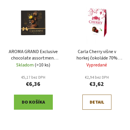
V
e
ý
p
p
r
i
o
s
d
p
u
r
k
AROMA GRAND Exclusive
Carla Cherry višne v
o
t
chocolate assortment
horkej čokoláde 70%
d
o
200g (5781)
strieška 120g (VH941)
Skladom
(>10 ks)
Vypredané
u
v
k
€5,17 bez DPH
€2,94 bez DPH
t
€6,36
€3,62
o
v
DO KOŠÍKA
DETAIL