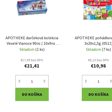
i
s
p
r
o
d
APOTHEKE darčeková kolekcia
APOTHEKE pohádkové
u
Veselé Vianoce 90ns ( 10x9ns )
3x20x1,5g (0511
k
(0579)
Skladom
(1 ks)
Skladom
(7 ks)
t
o
€17,99 bez DPH
€9,23 bez DPH
€21,41
€10,98
v
DO KOŠÍKA
DO KOŠÍKA