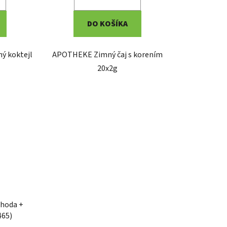
DO KOŠÍKA
ý koktejl
APOTHEKE Zimný čaj s korením
20x2g
hoda +
465)