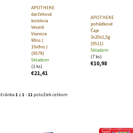
APOTHEKE
darčeková
APOTHEKE
kolekcia
pohádkové
Veselé
Čaje
Vianoce
3x20x1,5g
90ns (
(0511)
10x9ns )
Skladom
(0579)
(7 ks)
Skladom
€10,98
(1 ks)
€21,41
Stránka
1
z
1
-
11
položiek celkom
V
ý
p