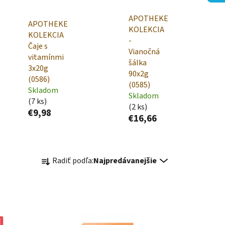
APOTHEKE
APOTHEKE
KOLEKCIA
KOLEKCIA
-
Čaje s
Vianočná
vitamínmi
šálka
3x20g
90x2g
(0586)
(0585)
Skladom
Skladom
(7 ks)
(2 ks)
€9,98
€16,66
R
Radiť podľa:
Najpredávanejšie
a
d
e
n
i