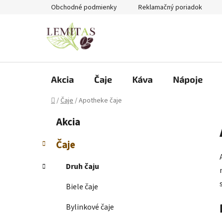
Prejsť
Obchodné podmienky
Reklamačný poriadok
na
obsah
Akcia
Čaje
Káva
Nápoje
Domov
/
Čaje
/
Apotheke čaje
B
K
Preskočiť
Akcia
a
kategórie
o
t
č
Čaje
e
n
g
ý
Druh čaju
ó
p
r
Biele čaje
i
a
e
n
Bylinkové čaje
e