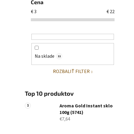
Cena
€
3
€
22
Na sklade
11
ROZBALIŤ FILTER
Top 10 produktov
Aroma Gold Instant sklo
100g (5741)
€7,64