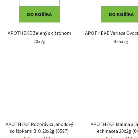
DO KOŠÍKA
DO KOŠÍKA
APOTHEKE Zelený s citrónom
APOTHEKE Variace Ovocn
20x2g
4x5x2g
APOTHEKE Rozprávka jahodový
APOTHEKE Malina a ja
so šípkami BIO 20x2g (0597)
echinacea 20x2g (0