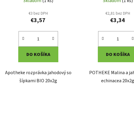
Skladom
(1 ks)
Skladom
(1 ks)
€3 bez DPH
€2,81 bez DPH
€3,57
€3,34
DO KOŠÍKA
DO KOŠÍKA
Apotheke rozprávka jahodový so
POTHEKE Malina a ja
šípkami BIO 20x2g
echinacea 20x2
O
v
l
á
d