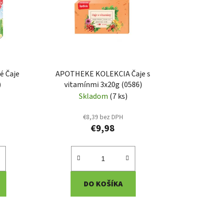
e
p
r
o
d
u
 Čaje
APOTHEKE KOLEKCIA Čaje s
k
)
vitamínmi 3x20g (0586)
t
Skladom
(7 ks)
o
€8,39 bez DPH
v
€9,98
DO KOŠÍKA