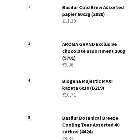
Basilur Cold Brew Assorted
papier 60x2g (3989)
€11,10
AROMA GRAND Exclusive
chocolate assortment 200g
(5781)
€6,36
Biogena Majestic MAXI
kazeta 6x10 (B219)
€10,71
Basilur Botanical Breeze
Cooling Teas Assorted 40
sáčkov (4424)
€8,83