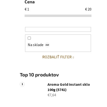
Cena
€
1
€
20
Na sklade
213
ROZBALIŤ FILTER
Top 10 produktov
Aroma Gold Instant sklo
100g (5741)
€7,64