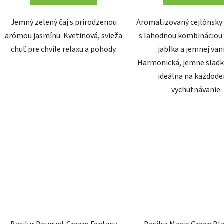
Jemný zelený čaj s prirodzenou
Aromatizovaný cejlónsky 
arómou jasmínu. Kvetinová, svieža
s lahodnou kombináciou
chuť pre chvíle relaxu a pohody.
jablka a jemnej vani
Harmonická, jemne sladk
ideálna na každod
vychutnávanie.