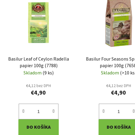
ý
p
i
s
p
r
o
d
Basilur Leaf of Ceylon Radella
Basilur Four Seasons Sp
u
papier 100g (7788)
papier 100g (765
k
Skladom
(9 ks)
Skladom
(>10 ks
t
o
€4,12 bez DPH
€4,12 bez DPH
€4,90
€4,90
v
DO KOŠÍKA
DO KOŠÍKA