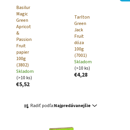
Basilur
Magic
Tarlton
Green
Green
Apricot
Jack
&
Fruit
Passion
dóza
Fruit
100g
papier
(7001)
100g
Skladom
(3802)
(>10 ks)
Skladom
€4,28
(>10 ks)
€5,52
R
Radiť podľa:
Najpredávanejšie
a
d
e