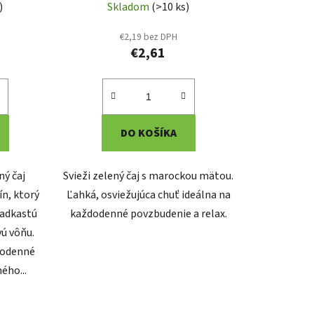
)
Skladom
(>10 ks)
€2,19 bez DPH
€2,61
DO KOŠÍKA
ný čaj
Svieži zelený čaj s marockou mätou.
n, ktorý
Ľahká, osviežujúca chuť ideálna na
ladkastú
každodenné povzbudenie a relax.
vú vôňu.
ždodenné
ého...