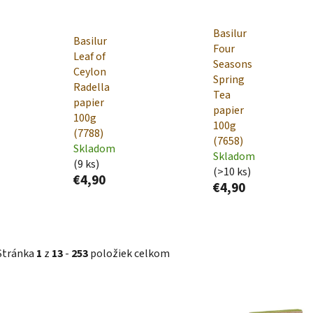
Basilur
Basilur
Four
Leaf of
Seasons
Ceylon
Spring
Radella
Tea
papier
papier
100g
100g
(7788)
(7658)
Skladom
Skladom
(9 ks)
(>10 ks)
€4,90
€4,90
Stránka
1
z
13
-
253
položiek celkom
V