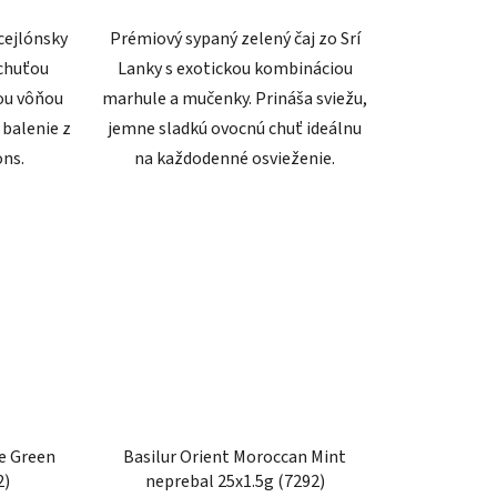
cejlónsky
Prémiový sypaný zelený čaj zo Srí
 chuťou
Lanky s exotickou kombináciou
žou vôňou
marhule a mučenky. Prináša sviežu,
 balenie z
jemne sladkú ovocnú chuť ideálnu
ons.
na každodenné osvieženie.
ne Green
Basilur Orient Moroccan Mint
2)
neprebal 25x1.5g (7292)