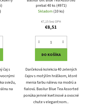
ackberry
Basilur Gift Blue Tea Assorted
6)
prebal 40 ks (4971)
)
Skladom
(10 ks)
€7,15 bez DPH
€8,51
DO KOŠÍKA
ý čaj s
Darčeková kolekcia 40 zelených
ovocnými
čajov s motýlím hráškom, ktoré
ka sviežu,
menia farbu nálevu na modrú a
eálnu na
fialovú. Basilur Blue Tea Assorted
ponúka jemné kvetinové a ovocné
chute v elegantnom...