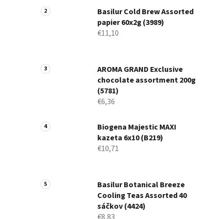
Basilur Cold Brew Assorted
papier 60x2g (3989)
€11,10
AROMA GRAND Exclusive
chocolate assortment 200g
(5781)
€6,36
Biogena Majestic MAXI
kazeta 6x10 (B219)
€10,71
Basilur Botanical Breeze
Cooling Teas Assorted 40
sáčkov (4424)
€8,83