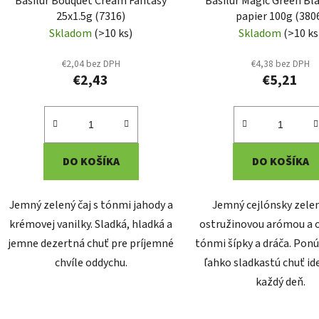
Basilur Bouquet Cream Fantasy
Basilur Magic Green Bl
25x1.5g (7316)
papier 100g (380
Skladom
(>10 ks)
Skladom
(>10 ks
€2,04 bez DPH
€4,38 bez DPH
€2,43
€5,21
DO KOŠÍKA
DO KOŠÍKA
Jemný zelený čaj s tónmi jahody a
Jemný cejlónsky zelen
krémovej vanilky. Sladká, hladká a
ostružinovou arómou a 
jemne dezertná chuť pre príjemné
tónmi šípky a dráča. Ponú
chvíle oddychu.
ľahko sladkastú chuť id
každý deň.