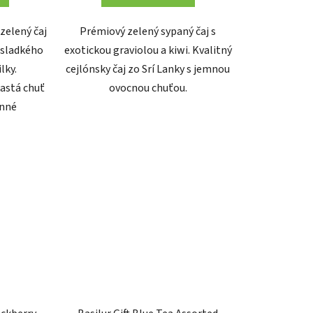
zelený čaj
Prémiový zelený sypaný čaj s
 sladkého
exotickou graviolou a kiwi. Kvalitný
lky.
cejlónsky čaj zo Srí Lanky s jemnou
astá chuť
ovocnou chuťou.
enné