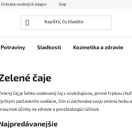
Ochrana osobných údajov
Doprava a platba
Veľkoobchod
Potraviny
Sladkosti
Kozmetika a zdravie
Zelené čaje
Zelený čaj je ľahko oxidovaný čaj s osviežujúcou, jemne trpkou c
rýchlym zastavením oxidácie, čím si zachováva svoju zelenú farbu a
priaznivé účinky na zdravie a povzbudzujúci účinok.
Najpredávanejšie