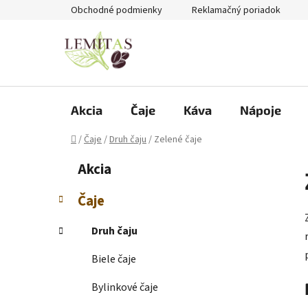
Prejsť
Obchodné podmienky
Reklamačný poriadok
na
obsah
Akcia
Čaje
Káva
Nápoje
Domov
/
Čaje
/
Druh čaju
/
Zelené čaje
B
K
Preskočiť
Akcia
a
kategórie
o
t
č
Čaje
e
n
g
ý
Druh čaju
ó
p
r
Biele čaje
i
a
e
n
Bylinkové čaje
e