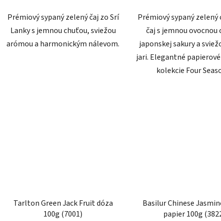
Prémiový sypaný zelený čaj zo Srí
Prémiový sypaný zelený 
Lanky s jemnou chuťou, sviežou
čaj s jemnou ovocnou
arómou a harmonickým nálevom.
japonskej sakury a svie
jari. Elegantné papierové
kolekcie Four Seas
Tarlton Green Jack Fruit dóza
Basilur Chinese Jasmi
100g (7001)
papier 100g (382