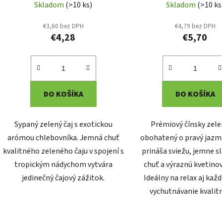
Skladom
(>10 ks)
Skladom
(>10 ks
€3,60 bez DPH
€4,79 bez DPH
€4,28
€5,70
DO KOŠÍKA
DO KOŠÍKA
Sypaný zelený čaj s exotickou
Prémiový čínsky zele
arómou chlebovníka. Jemná chuť
obohatený o pravý jazmí
kvalitného zeleného čaju v spojení s
prináša sviežu, jemne s
tropickým nádychom vytvára
chuť a výraznú kvetino
jedinečný čajový zážitok.
Ideálny na relax aj ka
vychutnávanie kvalitn