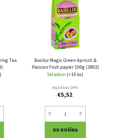
n
i
e
p
r
o
d
u
ring Tea
Basilur Magic Green Apricot &
k
8)
Passion Fruit papier 100g (3802)
t
)
Skladom
(>10 ks)
o
€4,64 bez DPH
v
€5,52
DO KOŠÍKA