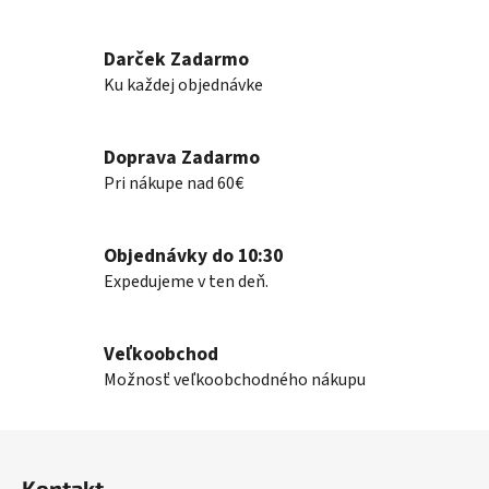
d
v
a
a
n
c
Darček Zadarmo
i
i
Ku každej objednávke
e
e
p
r
Doprava Zadarmo
v
Pri nákupe nad 60€
k
y
v
Objednávky do 10:30
ý
Expedujeme v ten deň.
p
i
s
Veľkoobchod
u
Možnosť veľkoobchodného nákupu
Z
á
Kontakt