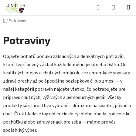
Prejsť
Hľadať
NÁKUP
na
KOŠÍK
obsah
Domov
/
Potraviny
Potraviny
Objavte bohatú ponuku základných a delikátnych potravín,
ktoré tvorí pevný základ každodenného jedálneho lístka. Od
kvalitných olejov a chutných omáčok, cez chrumkavé snacky a
zdravé orechy až po špeciálne bezlepkové či bio zmesi — v
našej kategórii potravín nájdete všetko, čo potrebujete pre
prípravu chutných, výživných a jednoduchých jedál. Všetky
produkty sú starostlivo vybrané s dôrazom na kvalitu, pôvod a
chuť. Či už hľadáte ingrediencie do rýchleho obeda, rodičovskú
pochúťku alebo zdravý snack pre seba — máme pre vás
spoľahlivý výber.