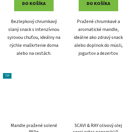
DO KOŠÍKA
DO KOŠÍKA
Bezlepkový chrumkavý
Pražené chrumkavé a
slaný snack s intenzívnou
aromatické mandle,
syrovou chuťou, ideálny na
ideálne ako zdravý snack
rýchle maškrtenie doma
alebo doplnok do müsli,
alebo na cestách.
jogurtov a dezertov.
TIP
Mandle pražené solené
SCAVI & RAY olivový olej