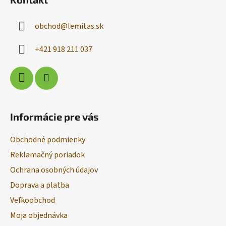
p
ä
obchod
@
lemitas.sk
t
i
+421 918 211 037
e
Informácie pre vás
Obchodné podmienky
Reklamačný poriadok
Ochrana osobných údajov
Doprava a platba
Veľkoobchod
Moja objednávka