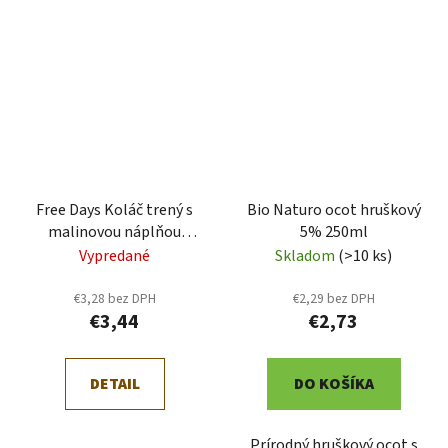
Free Days Koláč trený s
Bio Naturo ocot hruškový
malinovou náplňou
5% 250ml
bezgluténový 180g
Vypredané
Skladom
(>10 ks)
€3,28 bez DPH
€2,29 bez DPH
€3,44
€2,73
DETAIL
DO KOŠÍKA
Prírodný hruškový ocot s