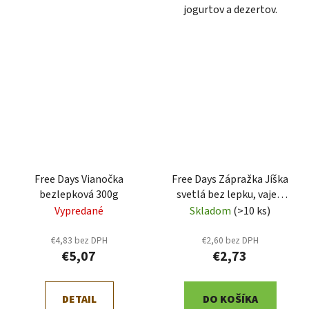
jogurtov a dezertov.
Free Days Vianočka
Free Days Zápražka Jíška
bezlepková 300g
svetlá bez lepku, vajec,
laktózy 200g
Vypredané
Skladom
(>10 ks)
€4,83 bez DPH
€2,60 bez DPH
€5,07
€2,73
DETAIL
DO KOŠÍKA