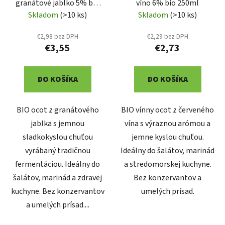
granátové jablko 5% bio
víno 6% bio 250ml
250ml
Skladom
(>10 ks)
Skladom
(>10 ks)
€2,98 bez DPH
€2,29 bez DPH
€3,55
€2,73
DO KOŠÍKA
DO KOŠÍKA
BIO ocot z granátového
BIO vínny ocot z červeného
jablka s jemnou
vína s výraznou arómou a
sladkokyslou chuťou
jemne kyslou chuťou.
vyrábaný tradičnou
Ideálny do šalátov, marinád
fermentáciou. Ideálny do
a stredomorskej kuchyne.
šalátov, marinád a zdravej
Bez konzervantov a
kuchyne. Bez konzervantov
umelých prísad.
a umelých prísad....