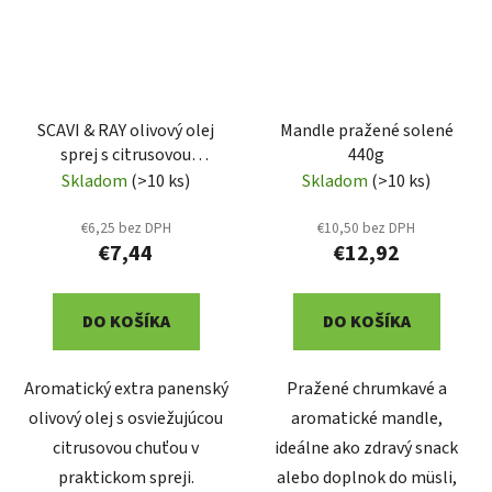
SCAVI & RAY olivový olej
Mandle pražené solené
sprej s citrusovou
440g
príchuťou 0,2L (SR102)
Skladom
(>10 ks)
Skladom
(>10 ks)
€6,25 bez DPH
€10,50 bez DPH
€7,44
€12,92
DO KOŠÍKA
DO KOŠÍKA
Aromatický extra panenský
Pražené chrumkavé a
olivový olej s osviežujúcou
aromatické mandle,
citrusovou chuťou v
ideálne ako zdravý snack
praktickom spreji.
alebo doplnok do müsli,