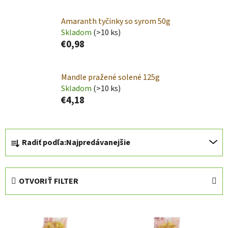
Amaranth tyčinky so syrom 50g
Skladom
(>10 ks)
€0,98
Mandle pražené solené 125g
Skladom
(>10 ks)
€4,18
R
Radiť podľa:
Najpredávanejšie
a
d
e
OTVORIŤ FILTER
n
i
V
e
ý
p