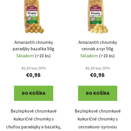
p
r
i
o
s
d
p
u
r
k
Amaranth chrumky
Amaranth chrumky
o
t
paradjky bazalka 50g
cesnak a syr 50g
d
o
Skladom
(>10 ks)
Skladom
(>10 ks)
u
v
k
€0,80 bez DPH
€0,80 bez DPH
t
€0,98
€0,98
o
v
DO KOŠÍKA
DO KOŠÍKA
Bezlepkové chrumkavé
Bezlepkové chrumkavé
kukuričné chrumky s
kukuričné chrumky s
chuťou paradajky a bazalky,
cesnakovo-syrovou