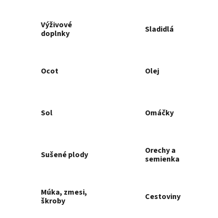
Výživové
Sladidlá
doplnky
Ocot
Olej
Sol
Omáčky
Orechy a
Sušené plody
semienka
Múka, zmesi,
Cestoviny
škroby