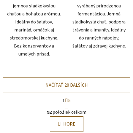
jemnou sladkokyslou
vyrábaný prirodzenou
chuťou a bohatou arómou.
fermentáciou. Jemná
Ideálny do šalátov,
sladkokyslá chuť, podpora
marinád, omáčok aj
trávenia a imunity. Ideálny
stredomorskej kuchyne.
do ranných nápojov,
Bez konzervantov a
šalátov aj zdravej kuchyne.
umelých prísad.
NAČÍTAŤ 20 ĎALŠÍCH
S
1
5
t
r
O
92
položiek celkom
á
v
n
l
k
HORE
á
o