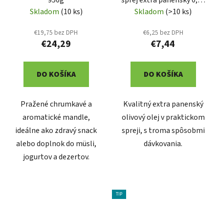
950g
sprej extra panenský 0,2L
(SR101)
Skladom
(10 ks)
Skladom
(>10 ks)
€19,75 bez DPH
€6,25 bez DPH
€24,29
€7,44
DO KOŠÍKA
DO KOŠÍKA
Pražené chrumkavé a
Kvalitný extra panenský
aromatické mandle,
olivový olej v praktickom
ideálne ako zdravý snack
spreji, s troma spôsobmi
alebo doplnok do müsli,
dávkovania.
jogurtov a dezertov.
TIP