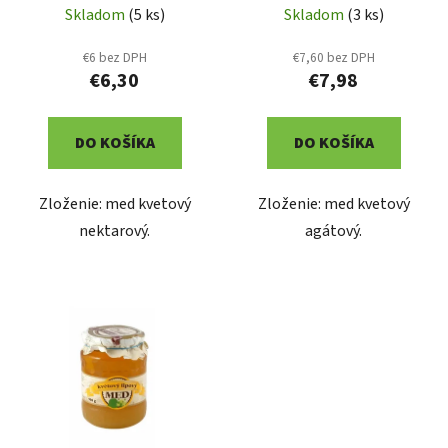
d
o
Skladom
(5 ks)
Skladom
(3 ks)
u
v
k
€6 bez DPH
€7,60 bez DPH
t
€6,30
€7,98
o
v
DO KOŠÍKA
DO KOŠÍKA
Zloženie: med kvetový
Zloženie: med kvetový
nektarový.
agátový.