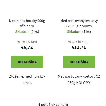
Med zmes horský 900g
Med pastovaný kvetový
včelapro
CZ 950g Kolomy
Skladom
(9 ks)
Skladom
(1 ks)
€6,40 bez DPH
€11,15 bez DPH
€6,72
€11,71
DO KOŠÍKA
DO KOŠÍKA
Zloženie: med horský -
Med pastovaný kvetový CZ
zmes.
950g KOLOMÝ
6
položiek celkom