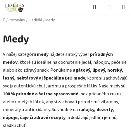
Prejsť
Hľadať
NÁKUP
na
KOŠÍK
obsah
Domov
/
Potraviny
/
Sladidlá
/
Medy
Medy
V
našej
kategórii
medy
nájdete
široký
výber
prírodných
medov
,
ktoré
sú
ideálne
na
dochutenie
jedál,
nápojov,
pečenie
alebo
ako
zdravý
snack.
Ponúkame
agátový,
lipový,
horský,
lesný,
nektárový
aj
špeciálne
BIO
medy
,
ktoré
si
zachovávajú
svoju
autentickú
chuť,
arómu
a
prospešné
látky.
Naše
medy
sú
100 %
prírodné
a
šetrne
spracované
,
bez
pridaného
cukru
alebo
umelých
látok,
aby
si
zachovali
prirodzené
vitamíny,
minerály
a
antioxidanty.
Sú
vhodné
na
raňajky,
dezerty,
nápoje,
čaje
či
zdravé
recepty
,
a
dodávajú
jedlám
jemnú,
sladkú
chuť.