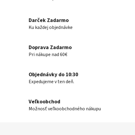
O
v
l
Darček Zadarmo
á
Ku každej objednávke
d
a
c
Doprava Zadarmo
i
e
Pri nákupe nad 60€
p
r
v
Objednávky do 10:30
k
Expedujeme v ten deň.
y
v
ý
Veľkoobchod
p
Možnosť veľkoobchodného nákupu
i
s
Z
u
á