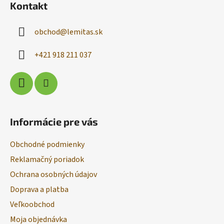
Kontakt
p
ä
obchod
@
lemitas.sk
t
i
+421 918 211 037
e
Informácie pre vás
Obchodné podmienky
Reklamačný poriadok
Ochrana osobných údajov
Doprava a platba
Veľkoobchod
Moja objednávka