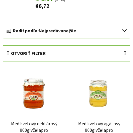
€6,72
R
Radiť podľa:
Najpredávanejšie
a
d
e
OTVORIŤ FILTER
n
i
V
e
ý
p
p
r
i
o
s
d
p
u
r
k
Med kvetový nektárový
Med kvetový agátový
o
t
900g včelapro
900g včelapro