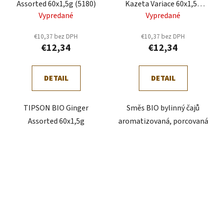
Assorted 60x1,5g (5180)
Kazeta Variace 60x1,5g
(5076)
Vypredané
Vypredané
€10,37 bez DPH
€10,37 bez DPH
€12,34
€12,34
DETAIL
DETAIL
TIPSON BIO Ginger
Směs BIO bylinný čajů
Assorted 60x1,5g
aromatizovaná, porcovaná