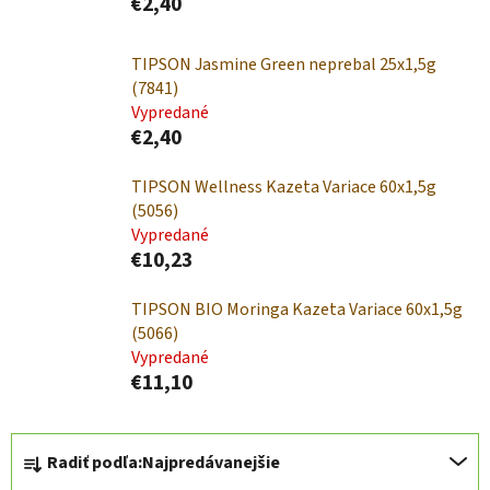
€2,40
TIPSON Jasmine Green neprebal 25x1,5g
(7841)
Vypredané
€2,40
TIPSON Wellness Kazeta Variace 60x1,5g
(5056)
Vypredané
€10,23
TIPSON BIO Moringa Kazeta Variace 60x1,5g
(5066)
Vypredané
€11,10
R
Radiť podľa:
Najpredávanejšie
a