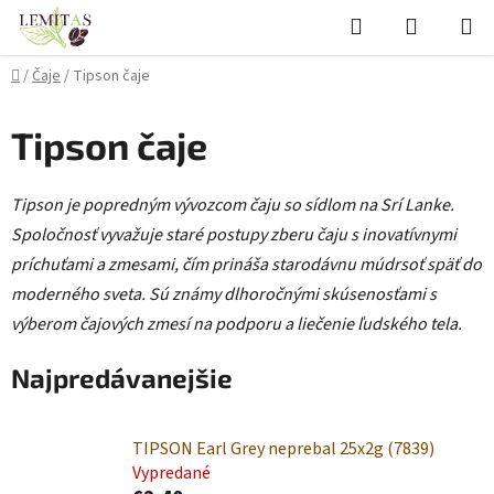
Prejsť
Hľadať
NÁKUP
na
KOŠÍK
obsah
Domov
/
Čaje
/
Tipson čaje
Tipson čaje
Tipson je popredným vývozcom čaju so sídlom na Srí Lanke.
Spoločnosť vyvažuje staré postupy zberu čaju s inovatívnymi
príchuťami a zmesami, čím prináša starodávnu múdrsoť späť do
moderného sveta. Sú známy dlhoročnými skúsenosťami s
výberom čajových zmesí na podporu a liečenie ľudského tela.
Najpredávanejšie
TIPSON Earl Grey neprebal 25x2g (7839)
Vypredané