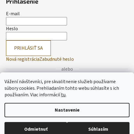
Prihlásenie
E-mail
Heslo
PRIHLÁSIŤ SA
Nová registrácia
Zabudnuté heslo
alebo
Vážení návštevníci, pre skvalitnenie služieb používame
Prihlásiť sa cez Facebook
súbory cookies. Prehliadaním tohto webu súhlasíte s ich
používaním.
Viac informácií
tu
.
Prihlásiť sa cez Google
Nastavenie
Vytvoril Shoptet
Odmietnuť
Súhlasím
Copyright 2026
Lemitas
. Všetky práva vyhradené.
Upraviť