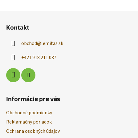
i
s
Z
u
á
Kontakt
p
ä
obchod
@
lemitas.sk
t
i
+421 918 211 037
e
Informácie pre vás
Obchodné podmienky
Reklamačný poriadok
Ochrana osobných údajov