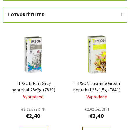
d
e
OTVORIŤ FILTER
n
i
V
e
ý
p
p
r
i
o
s
d
p
u
r
k
TIPSON Earl Grey
TIPSON Jasmine Green
o
t
neprebal 25x2g (7839)
neprebal 25x1,5g (7841)
d
o
Vypredané
Vypredané
u
v
k
€2,02 bez DPH
€2,02 bez DPH
t
€2,40
€2,40
o