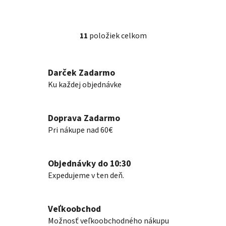
11
položiek celkom
O
v
l
Darček Zadarmo
á
Ku každej objednávke
d
a
c
Doprava Zadarmo
i
e
Pri nákupe nad 60€
p
r
v
Objednávky do 10:30
k
Expedujeme v ten deň.
y
v
ý
Veľkoobchod
p
Možnosť veľkoobchodného nákupu