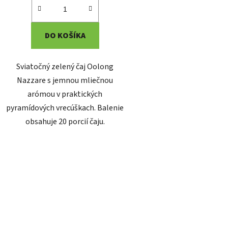
DO KOŠÍKA
Sviatočný zelený čaj Oolong
Nazzare s jemnou mliečnou
arómou v praktických
pyramídových vrecúškach. Balenie
obsahuje 20 porcií čaju.
O
v
l
á
d
a
c