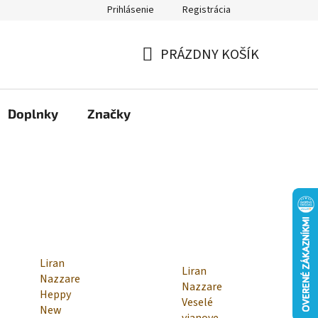
Prihlásenie
Registrácia
Moja objednávka
PRÁZDNY KOŠÍK
NÁKUPNÝ
KOŠÍK
Doplnky
Značky
Liran
Liran
Nazzare
Nazzare
Heppy
Veselé
New
vianove