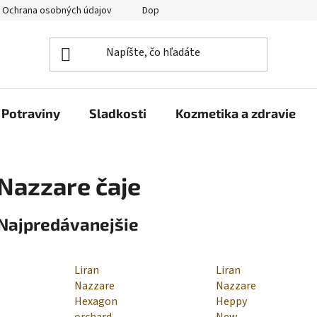
Ochrana osobných údajov
Doprava a platba
Veľkoobchod
Potraviny
Sladkosti
Kozmetika a zdravie
Nazzare čaje
Najpredávanejšie
Liran
Liran
Nazzare
Nazzare
Hexagon
Heppy
orchard
New