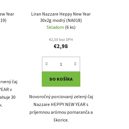
d
u
ew Year
Liran Nazzare Heppy New Year
k
019)
30x2g modrý (NA018)
t
Skladom
(6 ks)
o
€2,50 bez DPH
v
€2,98
DO KOŠÍKA
rvený čaj
YEAR v
Novoročný porciovaný zelený čaj
ahuje 30
Nazzare HEPPY NEW YEAR s
k.
príjemnou arómou pomaranča a
škorice.