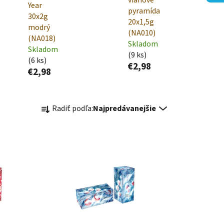
Year
pyramída
30x2g
20x1,5g
modrý
(NA010)
(NA018)
Skladom
Skladom
(9 ks)
(6 ks)
€2,98
€2,98
R
Radiť podľa:
Najpredávanejšie
a
d
e
n
i
e
p
r
o