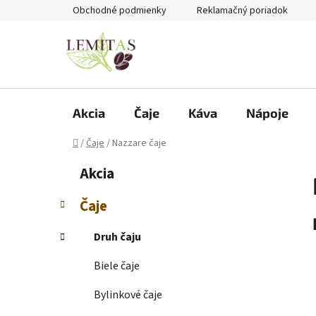
Prejsť
Obchodné podmienky
Reklamačný poriadok
na
obsah
Akcia
Čaje
Káva
Nápoje
Domov
/
Čaje
/
Nazzare čaje
B
K
Preskočiť
Akcia
a
kategórie
o
t
č
Čaje
e
n
g
ý
Druh čaju
ó
p
r
Biele čaje
i
a
e
n
Bylinkové čaje
e