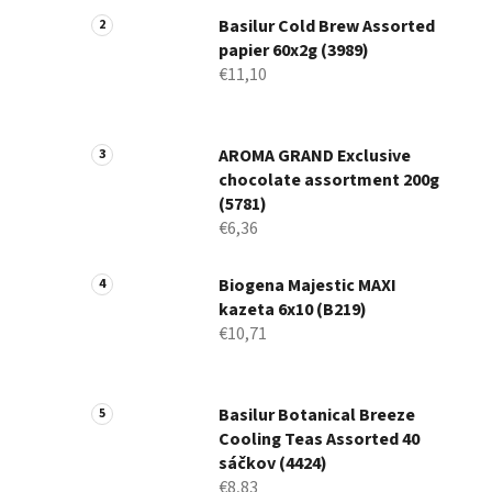
Basilur Cold Brew Assorted
papier 60x2g (3989)
€11,10
AROMA GRAND Exclusive
chocolate assortment 200g
(5781)
€6,36
Biogena Majestic MAXI
kazeta 6x10 (B219)
€10,71
Basilur Botanical Breeze
Cooling Teas Assorted 40
sáčkov (4424)
€8,83