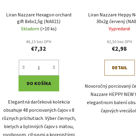
o
d
Liran Nazzare Hexagon orchard
Liran Nazzare Heppy N
u
gift 8x6x1,5g (NA021)
30x2g červený (NA
k
Skladom
(>10 ks)
Vypredané
t
o
€6,15 bez DPH
€2,50 bez DPH
€7,32
€2,98
v
DETAIL
DO KOŠÍKA
Novoročný porciovaný če
Nazzare HEPPY NEW 
Elegantná darčeková kolekcia
elegantnom balení obs
obsahuje 48 porciovaných čajov v 8
čajových vrecúšo
rôznych príchutiach. Výber čiernych,
bielych a bylinných čajov s mätou,
rooibosom, citrusmi a korenistými