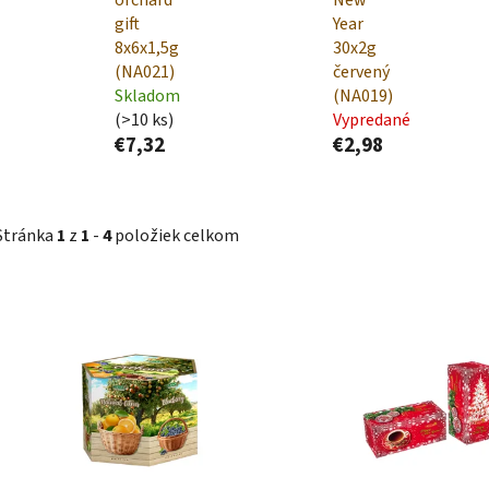
gift
Year
8x6x1,5g
30x2g
(NA021)
červený
Skladom
(NA019)
(>10 ks)
Vypredané
€7,32
€2,98
Stránka
1
z
1
-
4
položiek celkom
V
ý
p
i
s
p
r