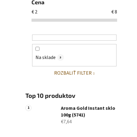
Cena
€
2
€
8
Na sklade
3
ROZBALIŤ FILTER
Top 10 produktov
Aroma Gold Instant sklo
100g (5741)
€7,64