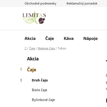
Prejsť
Obchodné podmienky
Reklamačný poriadok
na
obsah
Akcia
Čaje
Káva
Nápoje
Domov
/
Čaje
/
Balenie čaju
/
Tubus
B
K
Preskočiť
Akcia
a
kategórie
o
t
č
Čaje
e
n
g
ý
Druh čaju
ó
p
r
Biele čaje
i
a
e
n
Bylinkové čaje
e