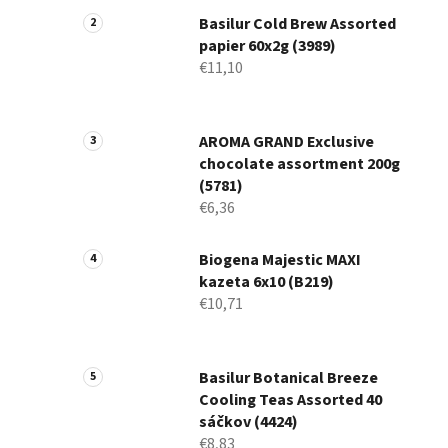
Basilur Cold Brew Assorted
papier 60x2g (3989)
€11,10
AROMA GRAND Exclusive
chocolate assortment 200g
(5781)
€6,36
Biogena Majestic MAXI
kazeta 6x10 (B219)
€10,71
Basilur Botanical Breeze
Cooling Teas Assorted 40
sáčkov (4424)
€8,83