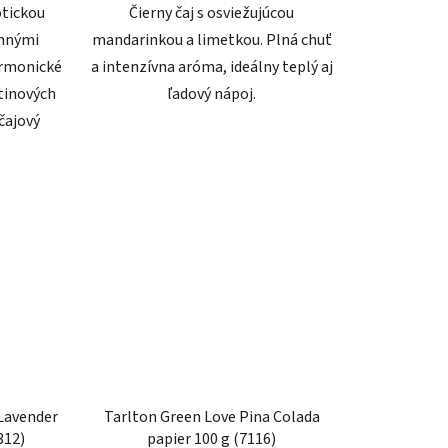
otickou
Čierny čaj s osviežujúcou
emnými
mandarinkou a limetkou. Plná chuť
armonické
a intenzívna aróma, ideálny teplý aj
tinových
ľadový nápoj.
čajový
 Lavender
Tarlton Green Love Pina Colada
312)
papier 100 g (7116)