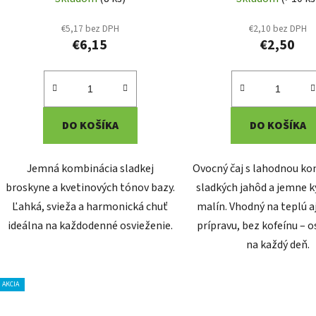
€5,17 bez DPH
€2,10 bez DPH
€6,15
€2,50
DO KOŠÍKA
DO KOŠÍKA
Jemná kombinácia sladkej
Ovocný čaj s lahodnou k
broskyne a kvetinových tónov bazy.
sladkých jahôd a jemne k
Ľahká, svieža a harmonická chuť
malín. Vhodný na teplú a
ideálna na každodenné osvieženie.
prípravu, bez kofeínu – o
na každý deň.
AKCIA