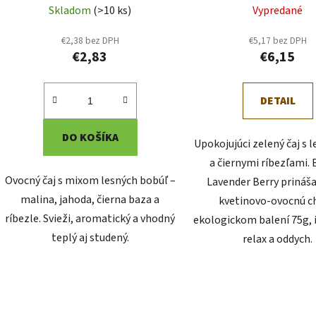
Skladom
(>10 ks)
Vypredané
€2,38 bez DPH
€5,17 bez DPH
€2,83
€6,15
DETAIL
DO KOŠÍKA
Upokojujúci zelený čaj s 
a čiernymi ríbezľami. 
Ovocný čaj s mixom lesných bobúľ –
Lavender Berry prináš
malina, jahoda, čierna baza a
kvetinovo-ovocnú c
ríbezle. Svieži, aromatický a vhodný
ekologickom balení 75g, 
teplý aj studený.
relax a oddych.