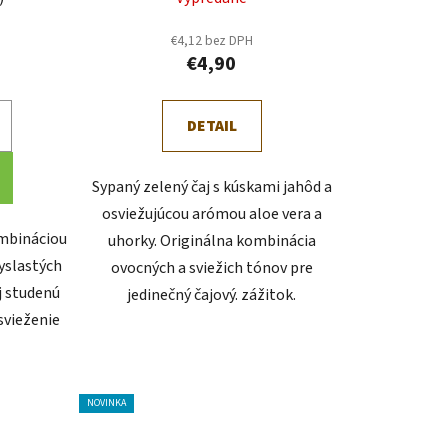
€4,12 bez DPH
€4,90
DETAIL
Sypaný zelený čaj s kúskami jahôd a
osviežujúcou arómou aloe vera a
ombináciou
uhorky. Originálna kombinácia
yslastých
ovocných a sviežich tónov pre
j studenú
jedinečný čajový. zážitok.
svieženie
NOVINKA