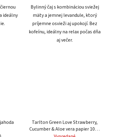
 čiernou
Bylinný čaj s kombináciou sviežej
a ideálny
mäty a jemnej levandule, ktorý
ie.
príjemne osvieži aj upokojí. Bez
kofeínu, ideálny na relax počas dňa
aj večer.
 jahoda
Tarlton Green Love Strawberry,
Cucumber & Aloe vera papier 100g
(7115)
)
Vypredané