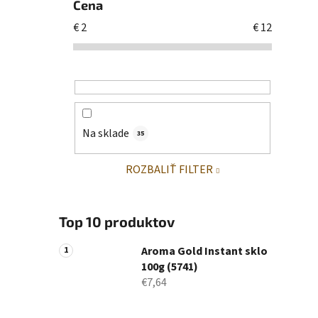
Cena
€
2
€
12
Na sklade
35
ROZBALIŤ FILTER
Top 10 produktov
Aroma Gold Instant sklo
100g (5741)
€7,64