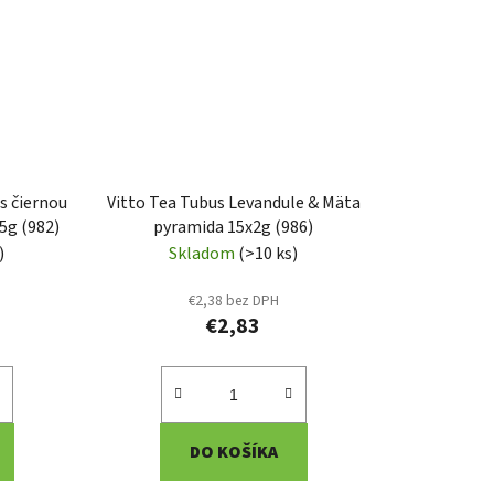
 s čiernou
Vitto Tea Tubus Levandule & Mäta
5g (982)
pyramida 15x2g (986)
)
Skladom
(>10 ks)
€2,38 bez DPH
€2,83
DO KOŠÍKA