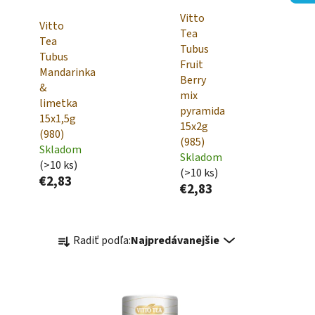
Vitto
Vitto
Tea
Tea
Tubus
Tubus
Fruit
Mandarinka
Berry
&
mix
limetka
pyramida
15x1,5g
15x2g
(980)
(985)
Skladom
Skladom
(>10 ks)
(>10 ks)
€2,83
€2,83
R
Radiť podľa:
Najpredávanejšie
a
d
e
n