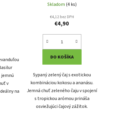
Skladom
(4 ks)
€4,12 bez DPH
€4,90
DO KOŠÍKA
levanduľou
Basilur
Sypaný zelený čaj s exotickou
a jemnú
kombináciou kokosu a ananásu.
huť v
Jemná chuť zeleného čaju v spojení
ideálny na
s tropickou arómou prináša
osviežujúci čajový zážitok.