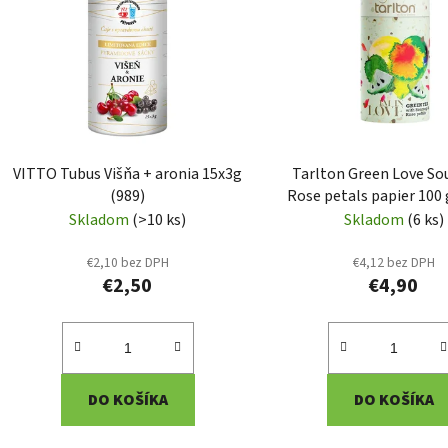
p
i
s
p
r
o
d
VITTO Tubus Višňa + aronia 15x3g
Tarlton Green Love So
u
(989)
Rose petals papier 100 
k
Skladom
(>10 ks)
Skladom
(6 ks)
t
o
€2,10 bez DPH
€4,12 bez DPH
€2,50
€4,90
v
DO KOŠÍKA
DO KOŠÍKA