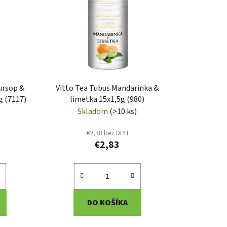
i
e
p
r
o
d
u
ursop &
Vitto Tea Tubus Mandarinka &
k
g (7117)
limetka 15x1,5g (980)
t
Skladom
(>10 ks)
o
€2,38 bez DPH
v
€2,83
DO KOŠÍKA