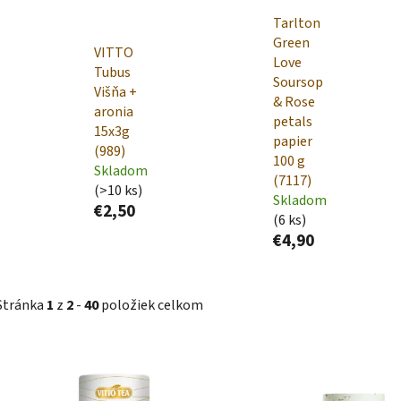
Tarlton
Green
VITTO
Love
Tubus
Soursop
Višňa +
& Rose
aronia
petals
15x3g
papier
(989)
100 g
Skladom
(7117)
(>10 ks)
Skladom
€2,50
(6 ks)
€4,90
Stránka
1
z
2
-
40
položiek celkom
V
ý