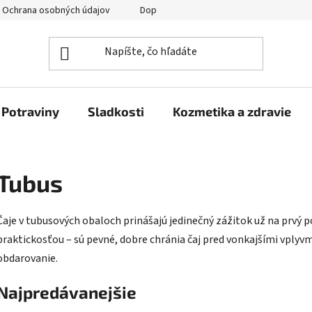
Ochrana osobných údajov
Doprava a platba
Veľkoobchod
Potraviny
Sladkosti
Kozmetika a zdravie
Tubus
Čaje v tubusových obaloch prinášajú jedinečný zážitok už na prvý po
praktickosťou – sú pevné, dobre chránia čaj pred vonkajšími vplyvm
obdarovanie.
Najpredávanejšie