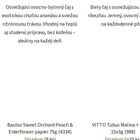
Osviežujúci ovocno-bylinný čaj s
Biely čaj s osviežujúcou
exotickou chuťou ananásu a sviežou
ríbezľou. Jemný, ovocný 
citrónovou trávou. Vhodný na teplú
na každodenné pit
aj studenú prípravu, bez kofeínu –
ideálny na každý deň.
Basilur Sweet Orchard Peach &
VITTO Tubus Malina +
Elderflower papier 75g (4334)
15x3g (988)
Skladom
(8 ks)
Skladom
(>10 ks