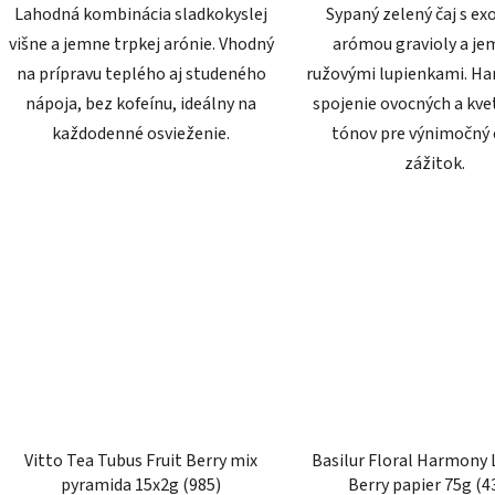
Lahodná kombinácia sladkokyslej
Sypaný zelený čaj s ex
višne a jemne trpkej arónie. Vhodný
arómou gravioly a j
na prípravu teplého aj studeného
ružovými lupienkami. H
nápoja, bez kofeínu, ideálny na
spojenie ovocných a kve
každodenné osvieženie.
tónov pre výnimočný 
zážitok.
Vitto Tea Tubus Fruit Berry mix
Basilur Floral Harmony
pyramida 15x2g (985)
Berry papier 75g (4