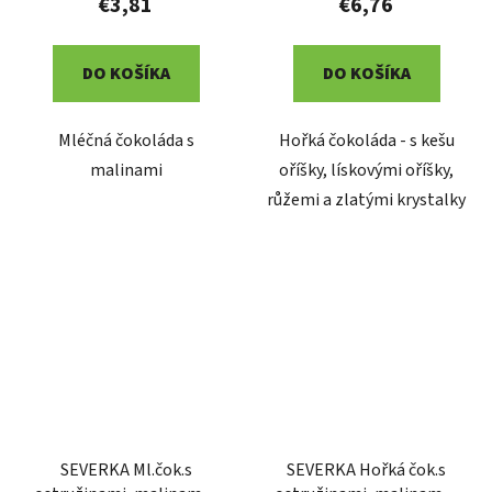
€3,81
€6,76
DO KOŠÍKA
DO KOŠÍKA
Mléčná čokoláda s
Hořká čokoláda - s kešu
malinami
oříšky, lískovými oříšky,
růžemi a zlatými krystalky
SEVERKA Ml.čok.s
SEVERKA Hořká čok.s