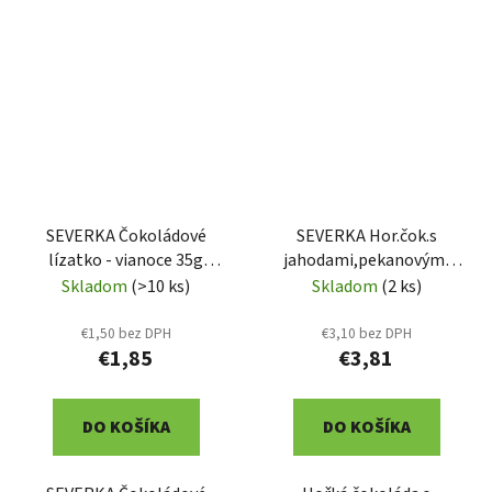
SEVERKA Čokoládové
SEVERKA Hor.čok.s
lízatko - vianoce 35g
jahodami,pekanovými
(9073)
ořechy 50g (9054)
Skladom
(>10 ks)
Skladom
(2 ks)
€1,50 bez DPH
€3,10 bez DPH
€1,85
€3,81
DO KOŠÍKA
DO KOŠÍKA