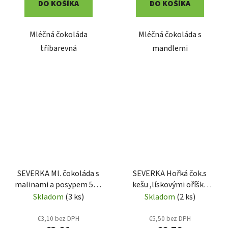
DO KOŠÍKA
DO KOŠÍKA
Mléčná čokoláda
Mléčná čokoláda s
tříbarevná
mandlemi
SEVERKA Ml. čokoláda s
SEVERKA Hořká čok.s
malinami a posypem 50g
kešu ,lískovými oříšky
(9041)
135g (9012)
Skladom
(3 ks)
Skladom
(2 ks)
€3,10 bez DPH
€5,50 bez DPH