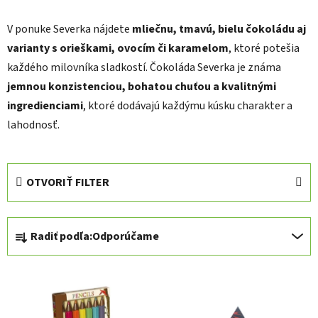
V ponuke Severka nájdete
mliečnu, tmavú, bielu čokoládu aj
varianty s orieškami, ovocím či karamelom
, ktoré potešia
každého milovníka sladkostí. Čokoláda Severka je známa
jemnou konzistenciou, bohatou chuťou a kvalitnými
ingredienciami
, ktoré dodávajú každýmu kúsku charakter a
lahodnosť.
OTVORIŤ FILTER
R
Radiť podľa:
Odporúčame
a
d
V
e
ý
n
p
i