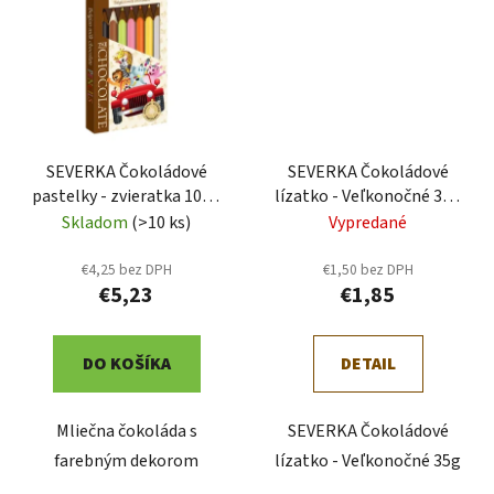
SEVERKA Čokoládové
SEVERKA Čokoládové
pastelky - zvieratka 100g
lízatko - Veľkonočné 35g
(9069)
(9072)
Skladom
(>10 ks)
Vypredané
€4,25 bez DPH
€1,50 bez DPH
€5,23
€1,85
DO KOŠÍKA
DETAIL
Mliečna čokoláda s
SEVERKA Čokoládové
farebným dekorom
lízatko - Veľkonočné 35g