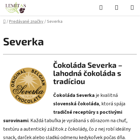
Prejsť
Hľadať
NÁKUP
na
KOŠÍK
obsah
Domov
/
Predávané značky
/
Severka
Severka
Čokoláda Severka –
lahodná čokoláda s
tradíciou
Čokoláda Severka
je kvalitná
slovenská čokoláda
, ktorá spája
tradičné receptúry s poctivými
surovinami
. Každá tabuľka je vyrábaná s dôrazom na chuť,
textúru a autentický zážitok z čokolády, čo z nej robí ideálny
snack, darček alebo sladkú odmenu kedykoľvek počas dňa.