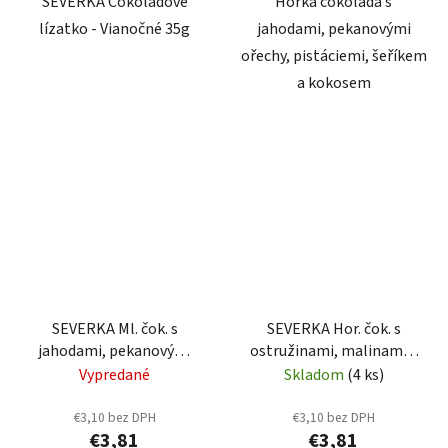
SEVERKA Čokoládové
Hořká čokoláda s
lízatko - Vianočné 35g
jahodami, pekanovými
ořechy, pistáciemi, šeříkem
a kokosem
SEVERKA Ml. čok. s
SEVERKA Hor. čok. s
jahodami, pekanovými
ostružinami, malinami a
ořechy, 50g (9044)
mátou 50g (9055)
Vypredané
Skladom
(4 ks)
€3,10 bez DPH
€3,10 bez DPH
€3,81
€3,81