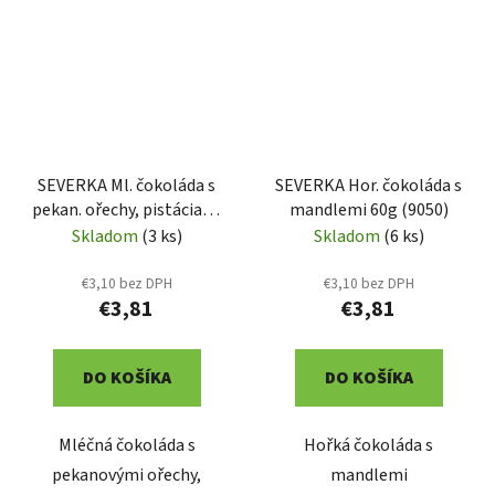
SEVERKA Ml. čokoláda s
SEVERKA Hor. čokoláda s
pekan. ořechy, pistáciami
mandlemi 60g (9050)
55g (9042)
Skladom
(3 ks)
Skladom
(6 ks)
€3,10 bez DPH
€3,10 bez DPH
€3,81
€3,81
DO KOŠÍKA
DO KOŠÍKA
Mléčná čokoláda s
Hořká čokoláda s
pekanovými ořechy,
mandlemi