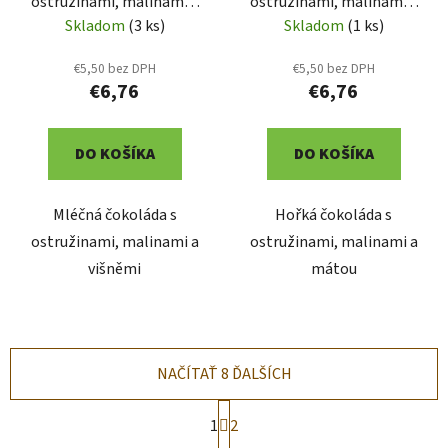
ostružinami, malinami a
ostružinami, malinami a
višněmi 125g (9003)
mátou 120g (9013)
Skladom
(3 ks)
Skladom
(1 ks)
€5,50 bez DPH
€5,50 bez DPH
€6,76
€6,76
DO KOŠÍKA
DO KOŠÍKA
Mléčná čokoláda s
Hořká čokoláda s
ostružinami, malinami a
ostružinami, malinami a
višněmi
mátou
NAČÍTAŤ 8 ĎALŠÍCH
S
1
2
t
r