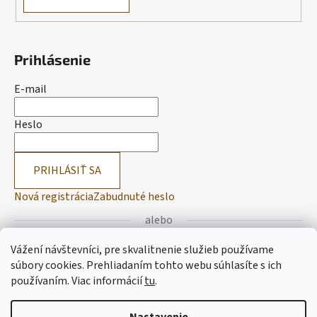
Prihlásenie
E-mail
Heslo
PRIHLÁSIŤ SA
Nová registrácia
Zabudnuté heslo
alebo
Vážení návštevníci, pre skvalitnenie služieb používame
Prihlásiť sa cez Facebook
súbory cookies. Prehliadaním tohto webu súhlasíte s ich
používaním.
Viac informácií
tu
.
Prihlásiť sa cez Google