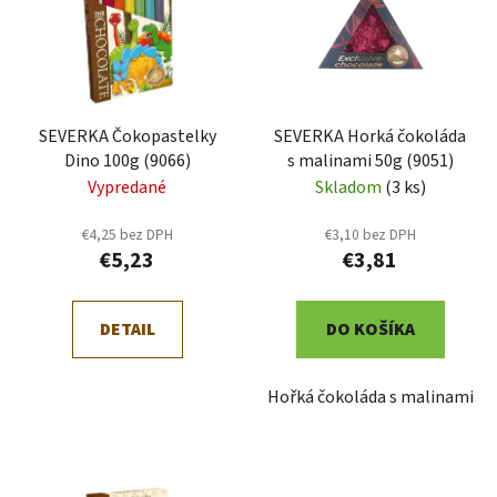
i
e
s
p
p
r
r
o
SEVERKA Čokopastelky
SEVERKA Horká čokoláda
o
d
Dino 100g (9066)
s malinami 50g (9051)
d
u
Vypredané
Skladom
(3 ks)
u
k
k
t
€4,25 bez DPH
€3,10 bez DPH
t
o
€5,23
€3,81
o
v
v
DETAIL
DO KOŠÍKA
Hořká čokoláda s malinami