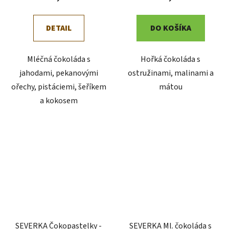
DETAIL
DO KOŠÍKA
Mléčná čokoláda s
Hořká čokoláda s
jahodami, pekanovými
ostružinami, malinami a
ořechy, pistáciemi, šeříkem
mátou
a kokosem
SEVERKA Čokopastelky -
SEVERKA Ml. čokoláda s