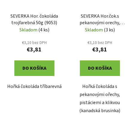
SEVERKA Hor. čokoláda
SEVERKA Hor.čok.s
trojfarebná 50g (9053)
pekanovými orechy,
pistáciemi 55g (9052)
Skladom
(4 ks)
Skladom
(3 ks)
€3,10 bez DPH
€3,10 bez DPH
€3,81
€3,81
DO KOŠÍKA
DO KOŠÍKA
Hořká čokoláda tříbarevná
Hořká čokoláda s
pekanovými ořechy,
pistáciemi a klikvou
(kanadská brusinka)