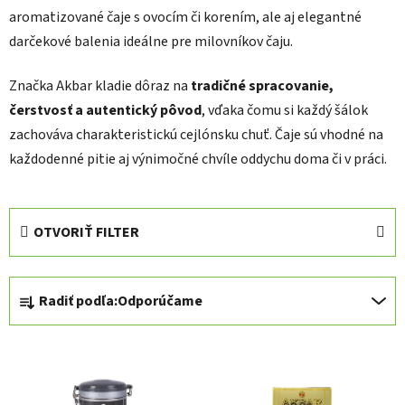
aromatizované čaje s ovocím či korením, ale aj elegantné
darčekové balenia ideálne pre milovníkov čaju.
Značka Akbar kladie dôraz na
tradičné spracovanie,
čerstvosť a autentický pôvod
, vďaka čomu si každý šálok
zachováva charakteristickú cejlónsku chuť. Čaje sú vhodné na
každodenné pitie aj výnimočné chvíle oddychu doma či v práci.
OTVORIŤ FILTER
R
Radiť podľa:
Odporúčame
a
d
V
e
ý
n
p
i