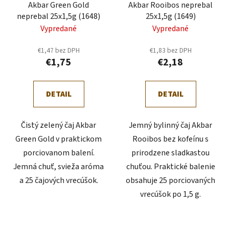
Akbar Green Gold
Akbar Rooibos neprebal
neprebal 25x1,5g (1648)
25x1,5g (1649)
Vypredané
Vypredané
€1,47 bez DPH
€1,83 bez DPH
€1,75
€2,18
DETAIL
DETAIL
Čistý zelený čaj Akbar
Jemný bylinný čaj Akbar
Green Gold v praktickom
Rooibos bez kofeínu s
porciovanom balení.
prirodzene sladkastou
Jemná chuť, svieža aróma
chuťou. Praktické balenie
a 25 čajových vrecúšok.
obsahuje 25 porciovaných
vrecúšok po 1,5 g.