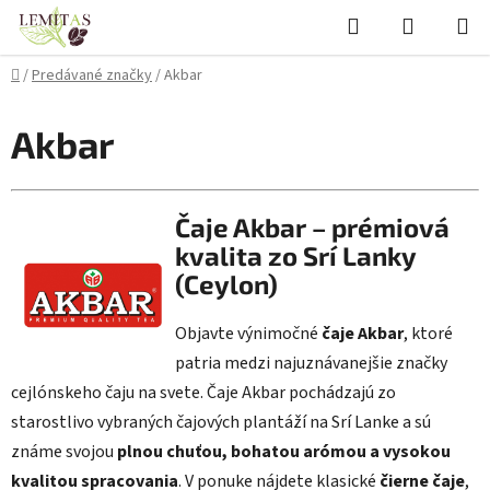
Prejsť
Hľadať
NÁKUP
na
KOŠÍK
obsah
Domov
/
Predávané značky
/
Akbar
Akbar
Čaje Akbar – prémiová
kvalita zo Srí Lanky
(Ceylon)
Objavte výnimočné
čaje Akbar
, ktoré
patria medzi najuznávanejšie značky
cejlónskeho čaju na svete. Čaje Akbar pochádzajú zo
starostlivo vybraných čajových plantáží na Srí Lanke a sú
známe svojou
plnou chuťou, bohatou arómou a vysokou
kvalitou spracovania
. V ponuke nájdete klasické
čierne čaje
,