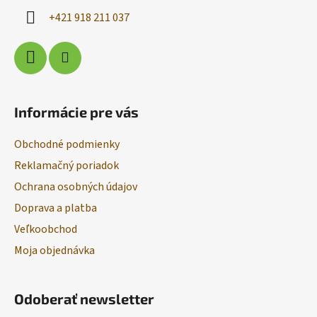
i
e
+421 918 211 037
p
e
r
v
k
y
v
Informácie pre vás
ý
p
Obchodné podmienky
i
s
Reklamačný poriadok
u
Ochrana osobných údajov
Doprava a platba
Veľkoobchod
Moja objednávka
Odoberať newsletter