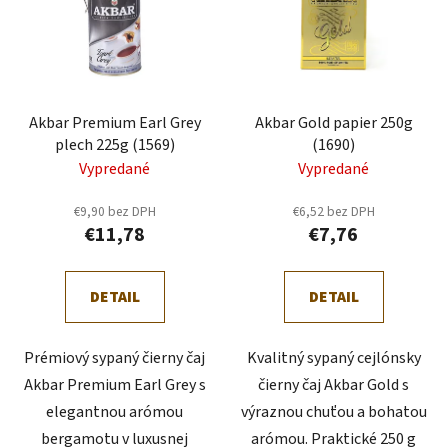
i
e
s
p
p
r
r
o
Akbar Premium Earl Grey
Akbar Gold papier 250g
o
d
plech 225g (1569)
(1690)
d
u
Vypredané
Vypredané
u
k
k
t
€9,90 bez DPH
€6,52 bez DPH
t
o
€11,78
€7,76
o
v
v
DETAIL
DETAIL
Prémiový sypaný čierny čaj
Kvalitný sypaný cejlónsky
Akbar Premium Earl Grey s
čierny čaj Akbar Gold s
elegantnou arómou
výraznou chuťou a bohatou
bergamotu v luxusnej
arómou. Praktické 250 g