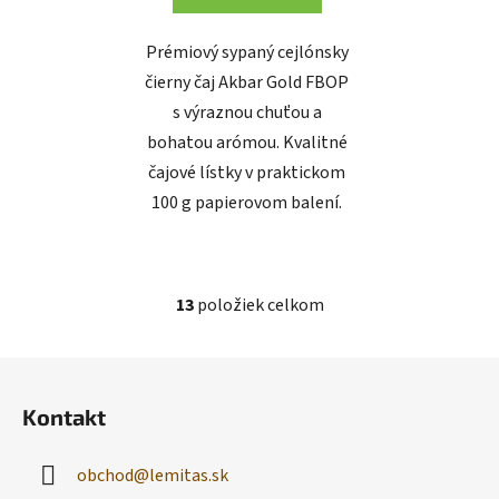
Prémiový sypaný cejlónsky
čierny čaj Akbar Gold FBOP
s výraznou chuťou a
bohatou arómou. Kvalitné
čajové lístky v praktickom
100 g papierovom balení.
13
položiek celkom
O
v
l
Z
á
á
d
Kontakt
p
a
ä
c
obchod
@
lemitas.sk
t
i