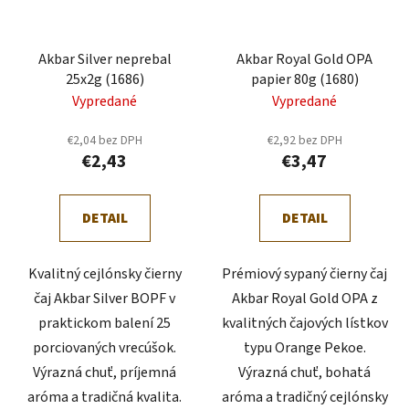
Akbar Silver neprebal
Akbar Royal Gold OPA
25x2g (1686)
papier 80g (1680)
Vypredané
Vypredané
€2,04 bez DPH
€2,92 bez DPH
€2,43
€3,47
DETAIL
DETAIL
Kvalitný cejlónsky čierny
Prémiový sypaný čierny čaj
čaj Akbar Silver BOPF v
Akbar Royal Gold OPA z
praktickom balení 25
kvalitných čajových lístkov
porciovaných vrecúšok.
typu Orange Pekoe.
Výrazná chuť, príjemná
Výrazná chuť, bohatá
aróma a tradičná kvalita.
aróma a tradičný cejlónsky