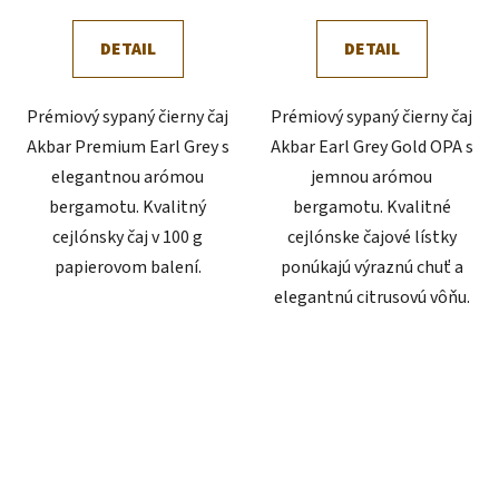
DETAIL
DETAIL
Prémiový sypaný čierny čaj
Prémiový sypaný čierny čaj
Akbar Premium Earl Grey s
Akbar Earl Grey Gold OPA s
elegantnou arómou
jemnou arómou
bergamotu. Kvalitný
bergamotu. Kvalitné
cejlónsky čaj v 100 g
cejlónske čajové lístky
papierovom balení.
ponúkajú výraznú chuť a
elegantnú citrusovú vôňu.