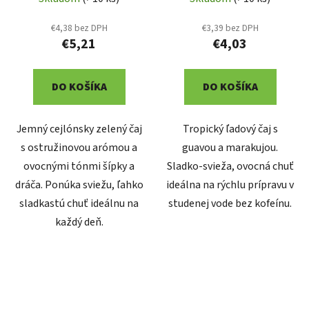
€4,38 bez DPH
€3,39 bez DPH
€5,21
€4,03
DO KOŠÍKA
DO KOŠÍKA
Jemný cejlónsky zelený čaj
Tropický ľadový čaj s
s ostružinovou arómou a
guavou a marakujou.
ovocnými tónmi šípky a
Sladko-svieža, ovocná chuť
dráča. Ponúka sviežu, ľahko
ideálna na rýchlu prípravu v
sladkastú chuť ideálnu na
studenej vode bez kofeínu.
každý deň.