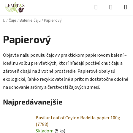
Prejsť
Hľadať
NÁKUP
na
KOŠÍK
obsah
Domov
/
Čaje
/
Balenie čaju
/
Papierový
Papierový
Objavte našu ponuku čajov v praktickom papierovom balení –
ideálnu voľbu pre všetkých, ktorí hľadajú poctivú chuť čaju a
zároveň dbajú na životné prostredie. Papierové obaly sú
ekologické, ľahko recyklovateľné a pritom dostatočne odolné
na uchovanie arómy a čerstvosti čajových zmesí.
Najpredávanejšie
Basilur Leaf of Ceylon Radella papier 100g
(7788)
Skladom
(5 ks)