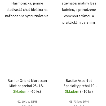
Harmonická, jemne
šťavnatej maliny. Bez
sladkastá chuť ideálna na
kofeínu, s prirodzene
každodenné vychutnávanie.
ovocnou arómou a
praktickým balením.
Basilur Orient Moroccan
Basilur Assorted
Mint neprebal 25x1.5g
Specialty prebal 10
(7292)
gastro sáčkov (7708)
Skladom
(>10 ks)
Skladom
(>10 ks)
€2,19 bez DPH
€1,73 bez DPH