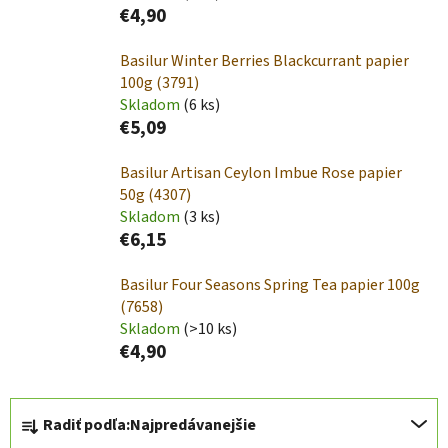
€4,90
Basilur Winter Berries Blackcurrant papier
100g (3791)
Skladom
(6 ks)
€5,09
Basilur Artisan Ceylon Imbue Rose papier
50g (4307)
Skladom
(3 ks)
€6,15
Basilur Four Seasons Spring Tea papier 100g
(7658)
Skladom
(>10 ks)
€4,90
R
Radiť podľa:
Najpredávanejšie
a