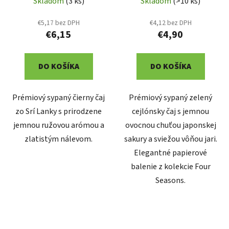
Skladom
(3 ks)
Skladom
(>10 ks)
€5,17 bez DPH
€4,12 bez DPH
€6,15
€4,90
DO KOŠÍKA
DO KOŠÍKA
Prémiový sypaný čierny čaj
Prémiový sypaný zelený
zo Srí Lanky s prirodzene
cejlónsky čaj s jemnou
jemnou ružovou arómou a
ovocnou chuťou japonskej
zlatistým nálevom.
sakury a sviežou vôňou jari.
Elegantné papierové
balenie z kolekcie Four
Seasons.