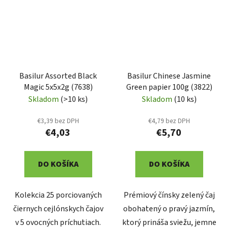
Basilur Assorted Black
Basilur Chinese Jasmine
Magic 5x5x2g (7638)
Green papier 100g (3822)
Skladom
(>10 ks)
Skladom
(10 ks)
€3,39 bez DPH
€4,79 bez DPH
€4,03
€5,70
DO KOŠÍKA
DO KOŠÍKA
Kolekcia 25 porciovaných
Prémiový čínsky zelený čaj
čiernych cejlónskych čajov
obohatený o pravý jazmín,
v 5 ovocných príchutiach.
ktorý prináša sviežu, jemne