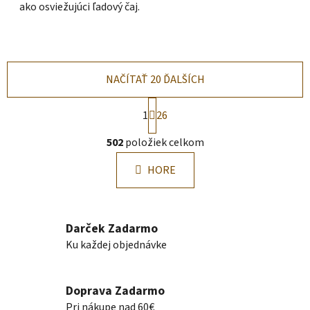
ako osviežujúci ľadový čaj.
NAČÍTAŤ 20 ĎALŠÍCH
S
1
26
t
r
O
502
položiek celkom
á
v
n
l
k
HORE
á
o
d
v
a
a
n
c
Darček Zadarmo
i
i
Ku každej objednávke
e
e
p
r
Doprava Zadarmo
v
Pri nákupe nad 60€