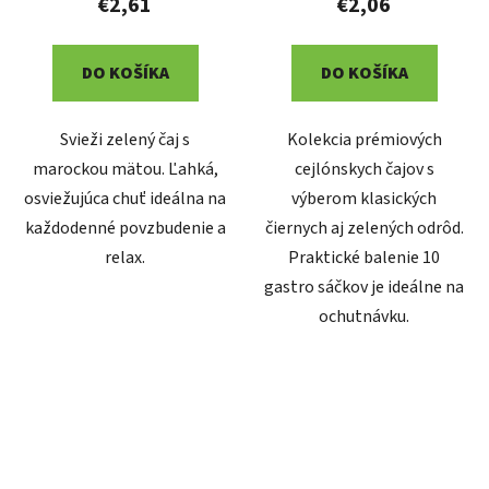
€2,61
€2,06
DO KOŠÍKA
DO KOŠÍKA
Svieži zelený čaj s
Kolekcia prémiových
marockou mätou. Ľahká,
cejlónskych čajov s
osviežujúca chuť ideálna na
výberom klasických
každodenné povzbudenie a
čiernych aj zelených odrôd.
relax.
Praktické balenie 10
gastro sáčkov je ideálne na
ochutnávku.