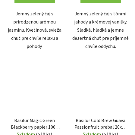
Jemný zelený čaj s
Jemný zelený čaj s tónmi
prirodzenou arómou
jahody a krémovej vanilky.
jasmínu. Kvetinová, svieža
Sladká, hladká a jemne
chuť pre chvíle relaxu a
dezertná chuť pre príjemné
pohody.
chvíle oddychu.
Basilur Magic Green
Basilur Cold Brew Guava
Blackberry papier 100g
Passionfruit prebal 20x2g
(3806)
(3990)
Skladom
(>10 ks)
Skladom
(>10 ks)