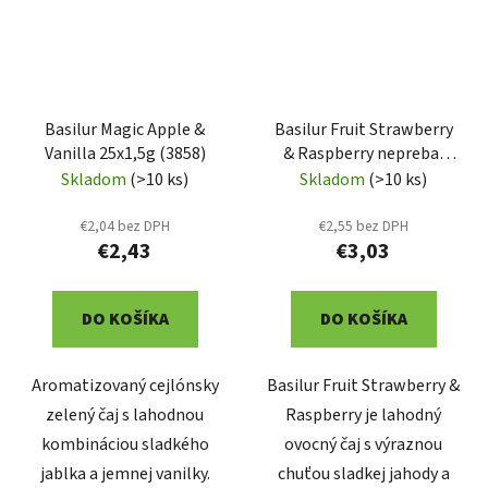
Basilur Magic Apple &
Basilur Fruit Strawberry
Vanilla 25x1,5g (3858)
& Raspberry neprebal
25x2g (7328)
Skladom
(>10 ks)
Skladom
(>10 ks)
€2,04 bez DPH
€2,55 bez DPH
€2,43
€3,03
DO KOŠÍKA
DO KOŠÍKA
Aromatizovaný cejlónsky
Basilur Fruit Strawberry &
zelený čaj s lahodnou
Raspberry je lahodný
kombináciou sladkého
ovocný čaj s výraznou
jablka a jemnej vanilky.
chuťou sladkej jahody a