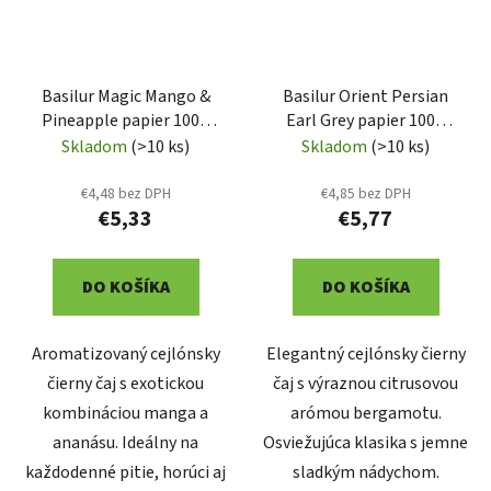
Basilur Magic Mango &
Basilur Orient Persian
Pineapple papier 100g
Earl Grey papier 100g
(7670)
(7668)
Skladom
(>10 ks)
Skladom
(>10 ks)
€4,48 bez DPH
€4,85 bez DPH
€5,33
€5,77
DO KOŠÍKA
DO KOŠÍKA
Aromatizovaný cejlónsky
Elegantný cejlónsky čierny
čierny čaj s exotickou
čaj s výraznou citrusovou
kombináciou manga a
arómou bergamotu.
ananásu. Ideálny na
Osviežujúca klasika s jemne
každodenné pitie, horúci aj
sladkým nádychom.