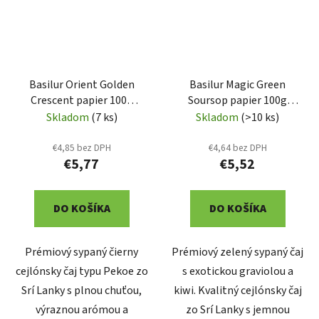
Basilur Orient Golden
Basilur Magic Green
Crescent papier 100g
Soursop papier 100g
(7661)
(3808)
Skladom
(7 ks)
Skladom
(>10 ks)
€4,85 bez DPH
€4,64 bez DPH
€5,77
€5,52
DO KOŠÍKA
DO KOŠÍKA
Prémiový sypaný čierny
Prémiový zelený sypaný čaj
cejlónsky čaj typu Pekoe zo
s exotickou graviolou a
Srí Lanky s plnou chuťou,
kiwi. Kvalitný cejlónsky čaj
výraznou arómou a
zo Srí Lanky s jemnou