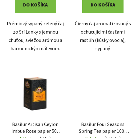
v
DO KOŠÍKA
DO KOŠÍKA
Prémiový sypaný zelený čaj
Čierny čaj aromatizovaný s
zo Srí Lanky s jemnou
ochucujícími časťami
chuťou, sviežou arómou a
rastlín (kúsky ovocia),
harmonickým nálevom.
sypaný
Basilur Artisan Ceylon
Basilur Four Seasons
Imbue Rose papier 50g
Spring Tea papier 100g
(4307)
(7658)