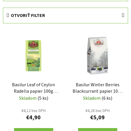
d
e
OTVORIŤ FILTER
n
i
V
e
ý
p
p
r
i
o
s
d
p
u
r
k
Basilur Leaf of Ceylon
Basilur Winter Berries
o
t
Radella papier 100g
Blackcurrant papier 100g
d
o
(7788)
(3791)
Skladom
(5 ks)
Skladom
(6 ks)
u
v
k
€4,12 bez DPH
€4,28 bez DPH
t
€4,90
€5,09
o