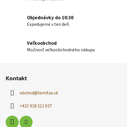
k
y
v
Objednávky do 10:30
ý
Expedujeme v ten deň.
p
i
s
Veľkoobchod
u
Možnosť veľkoobchodného nákupu
Z
á
Kontakt
p
ä
obchod
@
lemitas.sk
t
i
+421 918 211 037
e