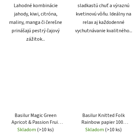
Lahodné kombinácie
sladkastú chuť a výraznú
jahody, kiwi, citróna,
kvetinovú vôňu. Ideálny na
maliny, manga či čerešne
relax aj každodenné
prinášajú pestrý čajový
vychutnávanie kvalitného...
zážitok...
Basilur Magic Green
Basilur Knitted Folk
Apricot & Passion Fruit
Rainbow papier 100g
papier 100g (3802)
(3786)
Skladom
(>10 ks)
Skladom
(>10 ks)