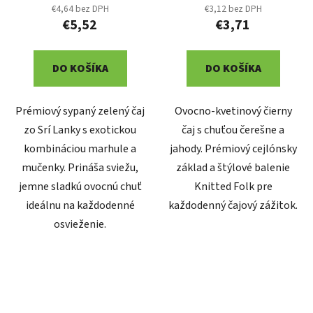
€4,64 bez DPH
€3,12 bez DPH
€5,52
€3,71
DO KOŠÍKA
DO KOŠÍKA
Prémiový sypaný zelený čaj
Ovocno-kvetinový čierny
zo Srí Lanky s exotickou
čaj s chuťou čerešne a
kombináciou marhule a
jahody. Prémiový cejlónsky
mučenky. Prináša sviežu,
základ a štýlové balenie
jemne sladkú ovocnú chuť
Knitted Folk pre
ideálnu na každodenné
každodenný čajový zážitok.
osvieženie.