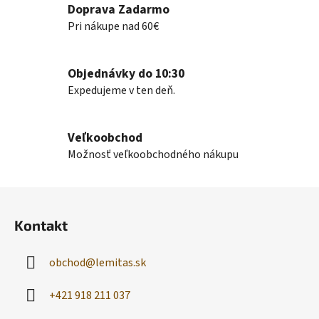
Doprava Zadarmo
i
e
Pri nákupe nad 60€
p
r
v
Objednávky do 10:30
k
Expedujeme v ten deň.
y
v
ý
Veľkoobchod
p
Možnosť veľkoobchodného nákupu
i
s
Z
u
á
Kontakt
p
ä
obchod
@
lemitas.sk
t
i
+421 918 211 037
e