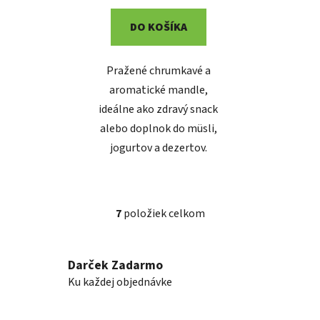
DO KOŠÍKA
Pražené chrumkavé a
aromatické mandle,
ideálne ako zdravý snack
alebo doplnok do müsli,
jogurtov a dezertov.
7
položiek celkom
O
v
l
Darček Zadarmo
á
Ku každej objednávke
d
a
c