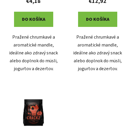
t
€4,18
€12,92
o
v
DO KOŠÍKA
DO KOŠÍKA
Pražené chrumkavé a
Pražené chrumkavé a
aromatické mandle,
aromatické mandle,
ideálne ako zdravý snack
ideálne ako zdravý snack
alebo doplnok do müsli,
alebo doplnok do müsli,
jogurtov a dezertov.
jogurtov a dezertov.