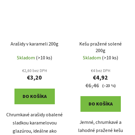
Arašidy v karameli 200g
Kešu pražené solené
200g
Skladom
(>10 ks)
Skladom
(>10 ks)
€2,60 bez DPH
€4 bez DPH
€3,20
€4,92
€6,46
(–23 %)
DO KOŠÍKA
DO KOŠÍKA
Chrumkavé arašidy obalené
Jemné, chrumkavé a
sladkou karamelovou
lahodné pražené kešu
glazúrou, ideálne ako