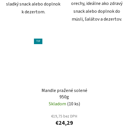
orechy, ideálne ako zdravý
sladký snack alebo doplnok
snack alebo doplnok do
k dezertom.
müsli, šalátov a dezertov.
TIP
Mandle pražené solené
950g
Skladom
(10 ks)
€19,75 bez DPH
€24,29