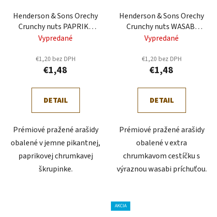
Henderson & Sons Orechy
Henderson & Sons Orechy
Crunchy nuts PAPRIKA
Crunchy nuts WASABI
110g (HS74)
110g (HS73)
Vypredané
Vypredané
€1,20 bez DPH
€1,20 bez DPH
€1,48
€1,48
DETAIL
DETAIL
Prémiové pražené arašidy
Prémiové pražené arašidy
obalené v jemne pikantnej,
obalené v extra
paprikovej chrumkavej
chrumkavom cestíčku s
škrupinke.
výraznou wasabi príchuťou.
AKCIA