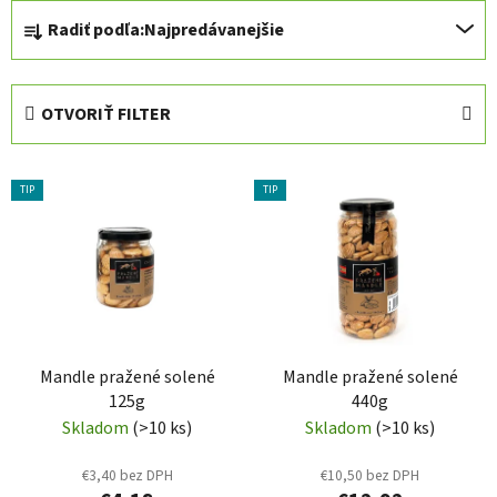
R
Radiť podľa:
Najpredávanejšie
a
d
e
OTVORIŤ FILTER
n
i
V
e
TIP
TIP
ý
p
p
r
i
o
s
d
p
u
r
k
Mandle pražené solené
Mandle pražené solené
o
t
125g
440g
d
o
Skladom
(>10 ks)
Skladom
(>10 ks)
u
v
k
€3,40 bez DPH
€10,50 bez DPH