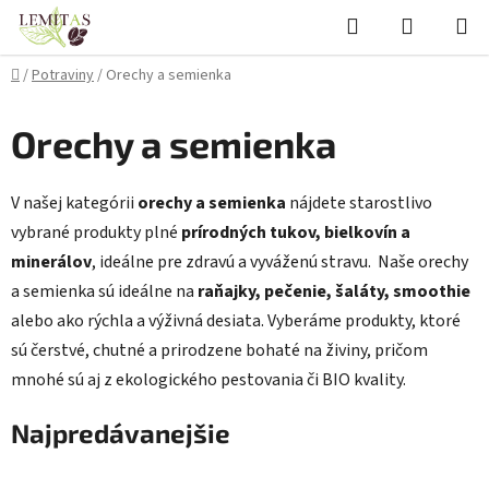
Prejsť
Hľadať
NÁKUP
na
KOŠÍK
obsah
Domov
/
Potraviny
/
Orechy a semienka
Orechy a semienka
V
našej
kategórii
orechy
a
semienka
nájdete
starostlivo
vybrané
produkty
plné
prírodných
tukov,
bielkovín
a
minerálov
,
ideálne
pre
zdravú
a
vyváženú
stravu.
Naše
orechy
a
semienka
sú
ideálne
na
raňajky,
pečenie,
šaláty,
smoothie
alebo
ako
rýchla
a
výživná
desiata.
Vyberáme
produkty,
ktoré
sú
čerstvé,
chutné
a
prirodzene
bohaté
na
živiny,
pričom
mnohé
sú
aj
z
ekologického
pestovania
či
BIO
kvality.
Najpredávanejšie