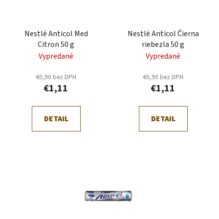
p
r
r
o
Nestlé Anticol Med
Nestlé Anticol Čierna
o
d
Citron 50 g
riebezla 50 g
d
u
Vypredané
Vypredané
u
k
k
t
€0,90 bez DPH
€0,90 bez DPH
t
o
€1,11
€1,11
o
v
v
DETAIL
DETAIL