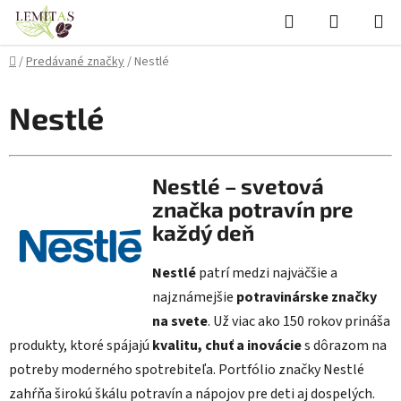
Prejsť
Hľadať
NÁKUP
na
KOŠÍK
obsah
Domov
/
Predávané značky
/
Nestlé
Nestlé
Nestlé – svetová
značka potravín pre
každý deň
Nestlé
patrí medzi najväčšie a
najznámejšie
potravinárske značky
na svete
. Už viac ako 150 rokov prináša
produkty, ktoré spájajú
kvalitu, chuť a inovácie
s dôrazom na
potreby moderného spotrebiteľa. Portfólio značky Nestlé
zahŕňa širokú škálu potravín a nápojov pre deti aj dospelých.