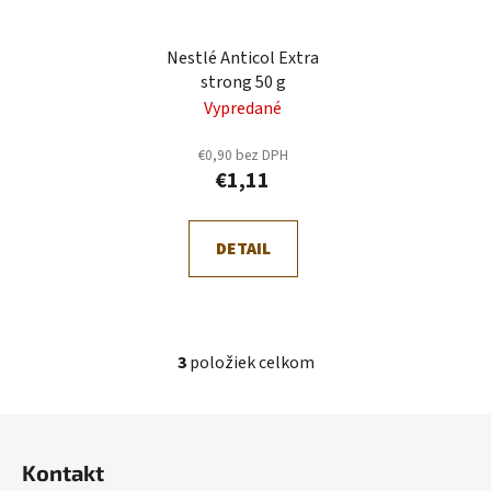
Nestlé Anticol Extra
strong 50 g
Vypredané
€0,90 bez DPH
€1,11
DETAIL
3
položiek celkom
O
v
l
Z
á
á
d
Kontakt
p