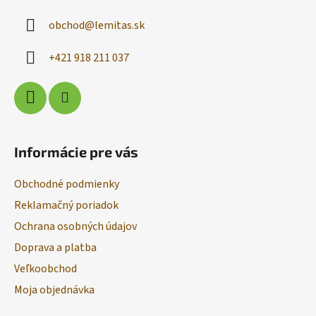
a
ä
c
obchod
@
lemitas.sk
t
i
i
e
+421 918 211 037
p
e
r
v
k
y
v
Informácie pre vás
ý
p
Obchodné podmienky
i
s
Reklamačný poriadok
u
Ochrana osobných údajov
Doprava a platba
Veľkoobchod
Moja objednávka