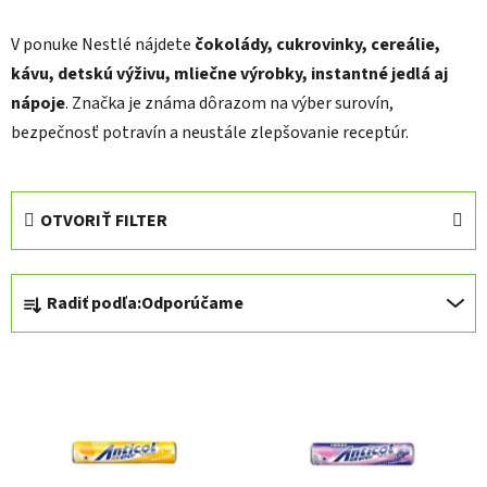
V ponuke Nestlé nájdete
čokolády, cukrovinky, cereálie,
kávu, detskú výživu, mliečne výrobky, instantné jedlá aj
nápoje
. Značka je známa dôrazom na výber surovín,
bezpečnosť potravín a neustále zlepšovanie receptúr.
OTVORIŤ FILTER
R
Radiť podľa:
Odporúčame
a
d
V
e
ý
n
p
i
i
e
s
p