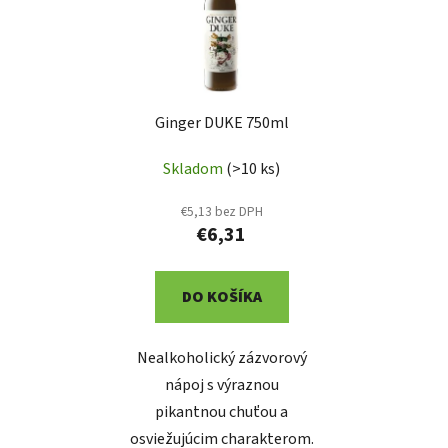
i
e
s
p
p
r
r
o
Ginger DUKE 750ml
o
d
d
u
Skladom
(>10 ks)
u
k
k
t
€5,13 bez DPH
t
o
€6,31
o
v
v
DO KOŠÍKA
Nealkoholický zázvorový
nápoj s výraznou
pikantnou chuťou a
osviežujúcim charakterom.