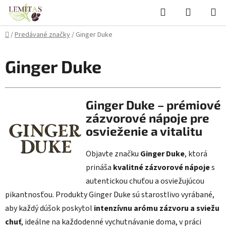
Prejsť
Hľadať
NÁKUP
na
KOŠÍK
obsah
Domov
/
Predávané značky
/
Ginger Duke
Ginger Duke
Ginger Duke – prémiové
zázvorové nápoje pre
osvieženie a vitalitu
Objavte značku
Ginger Duke
, ktorá
prináša
kvalitné zázvorové nápoje
s
autentickou chuťou a osviežujúcou
pikantnosťou. Produkty Ginger Duke sú starostlivo vyrábané,
aby každý dúšok poskytol
intenzívnu arómu zázvoru a sviežu
chuť
, ideálne na každodenné vychutnávanie doma, v práci