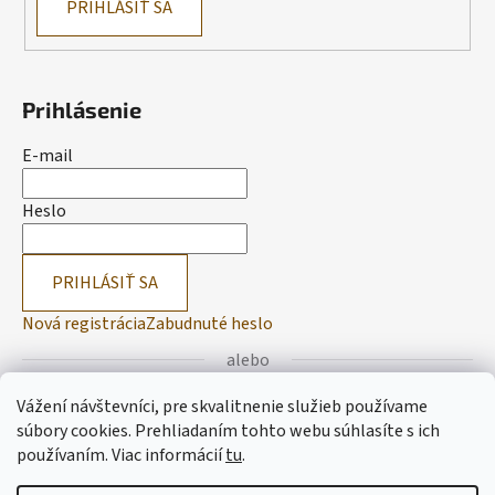
PRIHLÁSIŤ SA
Prihlásenie
E-mail
Heslo
PRIHLÁSIŤ SA
Nová registrácia
Zabudnuté heslo
alebo
Vážení návštevníci, pre skvalitnenie služieb používame
Prihlásiť sa cez Facebook
súbory cookies. Prehliadaním tohto webu súhlasíte s ich
používaním.
Viac informácií
tu
.
Prihlásiť sa cez Google