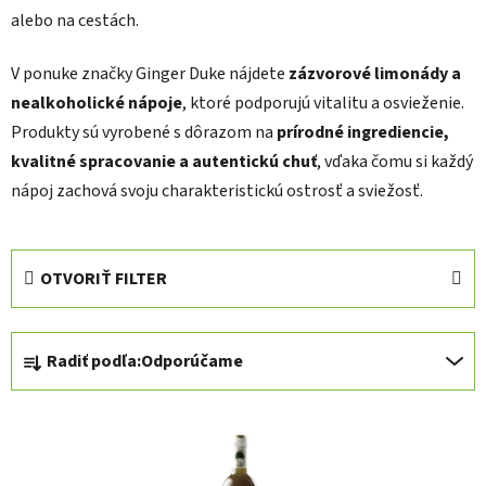
alebo na cestách.
V ponuke značky Ginger Duke nájdete
zázvorové limonády a
nealkoholické nápoje
, ktoré podporujú vitalitu a osvieženie.
Produkty sú vyrobené s dôrazom na
prírodné ingrediencie,
kvalitné spracovanie a autentickú chuť
, vďaka čomu si každý
nápoj zachová svoju charakteristickú ostrosť a sviežosť.
OTVORIŤ FILTER
R
Radiť podľa:
Odporúčame
a
d
V
e
ý
n
p
i