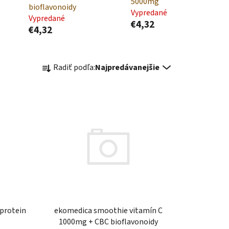
5000mg
bioflavonoidy
Vypredané
Vypredané
€4,32
€4,32
R
Radiť podľa:
Najpredávanejšie
a
d
e
n
i
e
p
r
o
d
u
ekomedica smoothie vitamín C
protein
k
1000mg + CBC bioflavonoidy