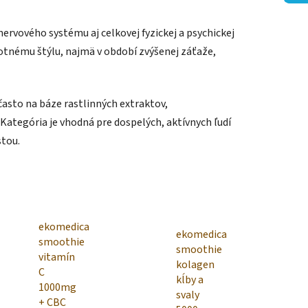
nervového systému aj celkovej fyzickej a psychickej
votnému štýlu, najmä v období zvýšenej záťaže,
často na báze rastlinných extraktov,
ategória je vhodná pre dospelých, aktívnych ľudí
stou.
ekomedica
ekomedica
smoothie
smoothie
vitamín
kolagen
C
kĺby a
1000mg
svaly
+ CBC