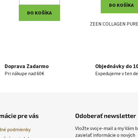
DO KOŠÍKA
DO KOŠÍKA
ZEEN COLLAGEN PURE 
O
v
l
á
Doprava Zadarmo
Objednávky do 10
d
Pri nákupe nad 60€
Expedujeme v ten de
a
c
i
e
p
r
mácie pre vás
Odoberať newsletter
v
k
Vložte svoj e-mail a my Vám
né podmienky
y
zasielať informácie o nových