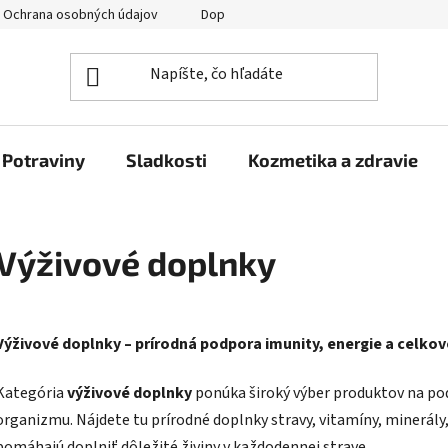
Ochrana osobných údajov
Doprava a platba
Veľkoobchod
Potraviny
Sladkosti
Kozmetika a zdravie
Výživové doplnky
Výživové doplnky – prírodná podpora imunity, energie a celko
Kategória
výživové doplnky
ponúka široký výber produktov na pod
organizmu. Nájdete tu prírodné doplnky stravy, vitamíny, minerály,
pomáhajú doplniť dôležité živiny v každodennej strave.