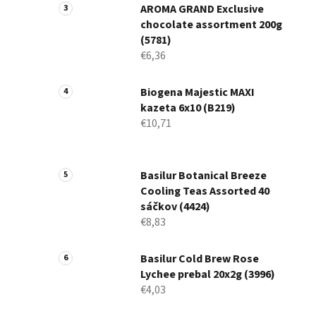
AROMA GRAND Exclusive
chocolate assortment 200g
(5781)
€6,36
Biogena Majestic MAXI
kazeta 6x10 (B219)
€10,71
Basilur Botanical Breeze
Cooling Teas Assorted 40
sáčkov (4424)
€8,83
Basilur Cold Brew Rose
Lychee prebal 20x2g (3996)
€4,03