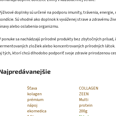
Výživové doplnky sú určené na podporu imunity, trávenia, energie, 
kondície. Sú vhodné ako doplnok k vyváženej strave a zdravému ži
únavy alebo oslabenia organizmu.
V ponuke sa nachádzajú prírodné produkty bez zbytočných prísad, 
fermentovaných zložiek alebo koncentrovaných prírodných látok. K
aj tých, ktorí chcú dlhodobo podporiť svoje zdravie prirodzenou ce
Najpredávanejšie
Šťava
COLLAGEN
kolagen
ZEEN
prémium
Multi
nápoj
protein
ekomedica
200g