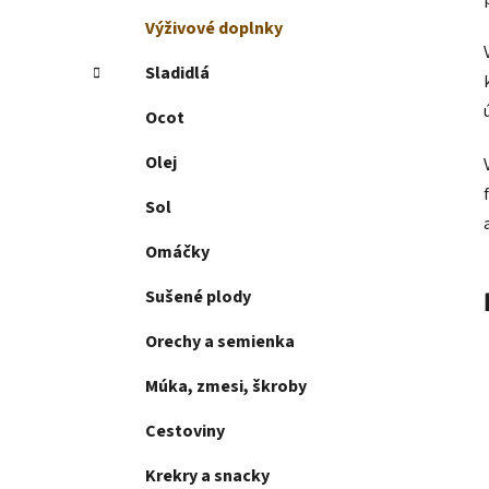
l
Výživové doplnky
Sladidlá
Ocot
Olej
Sol
Omáčky
Sušené plody
Orechy a semienka
Múka, zmesi, škroby
Cestoviny
Krekry a snacky