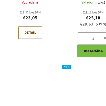
k
Vypredané
Skladom
(2 ks)
t
o
€19,37 bez DPH
€21,16 bez DPH
€23,05
€25,18
v
€29,63
(–15 %
DETAIL
DO KOŠÍKA
AKCIA