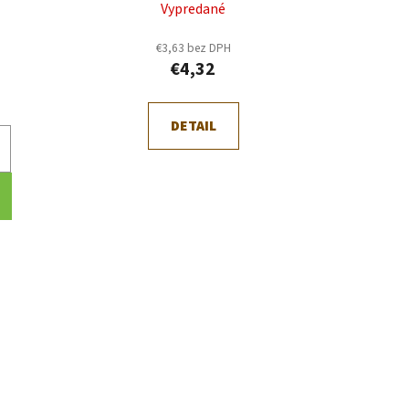
t
Vypredané
o
€3,63 bez DPH
v
€4,32
)
DETAIL