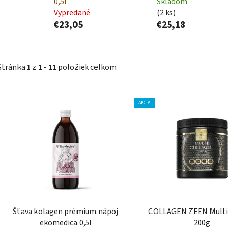
0,5l
Skladom
Vypredané
(2 ks)
€23,05
€25,18
Stránka
1
z
1
-
11
položiek celkom
V
AKCIA
ý
p
i
s
p
r
o
d
Šťava kolagen prémium nápoj
COLLAGEN ZEEN Multi 
u
ekomedica 0,5l
200g