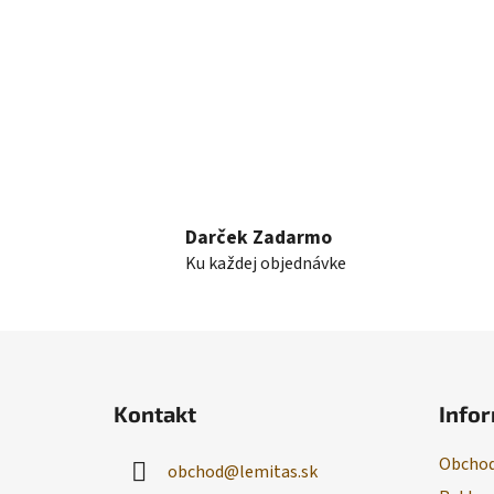
Darček Zadarmo
Ku každej objednávke
Z
á
Kontakt
Infor
p
ä
Obchod
obchod
@
lemitas.sk
t