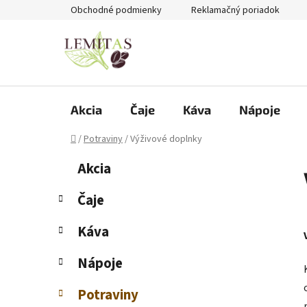
Prejsť
Obchodné podmienky
Reklamačný poriadok
na
obsah
Akcia
Čaje
Káva
Nápoje
Domov
/
Potraviny
/
Výživové doplnky
B
K
Preskočiť
Akcia
a
kategórie
o
t
č
Čaje
e
n
g
Káva
ý
ó
p
r
Nápoje
i
a
e
n
Potraviny
e