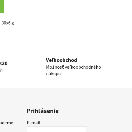
30x6 g
Veľkoobchod
:30
Možnosť veľkoobchodného
ň.
nákupu
Prihlásenie
 budeme
E-mail