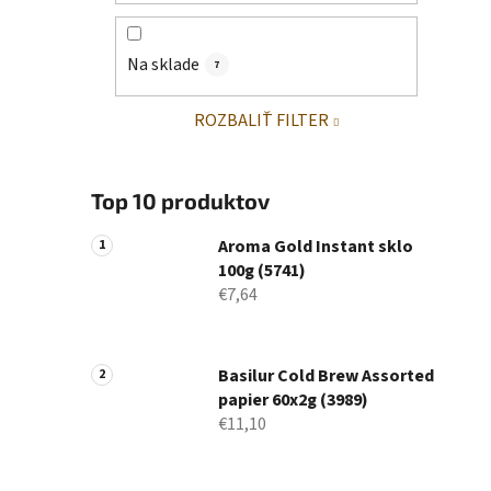
Na sklade
7
ROZBALIŤ FILTER
Top 10 produktov
Aroma Gold Instant sklo
100g (5741)
€7,64
Basilur Cold Brew Assorted
papier 60x2g (3989)
€11,10