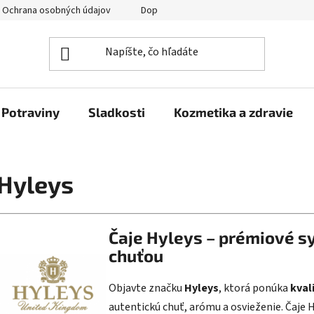
Ochrana osobných údajov
Doprava a platba
Veľkoobchod
Potraviny
Sladkosti
Kozmetika a zdravie
Hyleys
Čaje Hyleys – prémiové s
chuťou
Objavte značku
Hyleys
, ktorá ponúka
kval
autentickú chuť, arómu a osvieženie. Čaje H