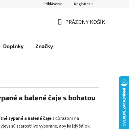
Prihlásenie
Registrácia
Moja objednávka
PRÁZDNY KOŠÍK
NÁKUPNÝ
KOŠÍK
Doplnky
Značky
ypané a balené čaje s bohatou
itné sypané a balené čaje
s dôrazom na
yleys sú starostlivo vyberané, aby každý šálok