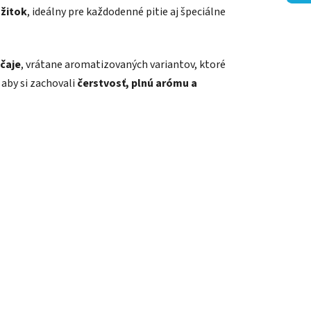
ážitok
, ideálny pre každodenné pitie aj špeciálne
 čaje
, vrátane aromatizovaných variantov, ktoré
 aby si zachovali
čerstvosť, plnú arómu a