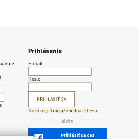
Prihlásenie
 budeme
E-mail
e.
Heslo
PRIHLÁSIŤ SA
s
Nová registrácia
Zabudnuté heslo
alebo
Prihlásiť sa cez