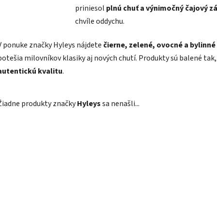
priniesol
plnú chuť a výnimočný čajový z
chvíle oddychu.
V ponuke značky Hyleys nájdete
čierne, zelené, ovocné a bylinné
potešia milovníkov klasiky aj nových chutí. Produkty sú balené tak,
autentickú kvalitu
.
Žiadne produkty značky
Hyleys
sa nenašli...