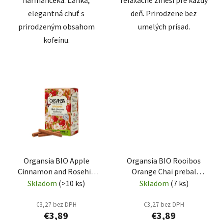
harmančeka. Ľahká,
relaxačné zmesi pre každý
elegantná chuť s
deň. Prirodzene bez
prirodzeným obsahom
umelých prísad.
kofeínu.
Organsia BIO Apple
Organsia BIO Rooibos
Cinnamon and Rosehip
Orange Chai prebal
prebal 18x1,8g (3008)
18x1,5g (3007)
Skladom
(>10 ks)
Skladom
(7 ks)
€3,27 bez DPH
€3,27 bez DPH
€3,89
€3,89