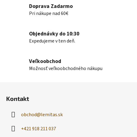
Doprava Zadarmo
i
e
Pri nákupe nad 60€
p
r
v
Objednávky do 10:30
k
Expedujeme v ten deň.
y
v
ý
Veľkoobchod
p
Možnosť veľkoobchodného nákupu
i
s
Z
u
á
Kontakt
p
ä
obchod
@
lemitas.sk
t
i
+421 918 211 037
e