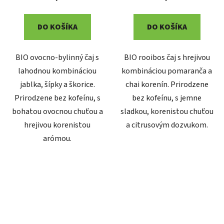
DO KOŠÍKA
DO KOŠÍKA
BIO ovocno-bylinný čaj s
BIO rooibos čaj s hrejivou
lahodnou kombináciou
kombináciou pomaranča a
jablka, šípky a škorice.
chai korenín. Prirodzene
Prirodzene bez kofeínu, s
bez kofeínu, s jemne
bohatou ovocnou chuťou a
sladkou, korenistou chuťou
hrejivou korenistou
a citrusovým dozvukom.
arómou.