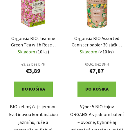
p
r
i
o
s
d
p
u
r
k
Organsia BIO Jasmine
Organsia BIO Assorted
o
t
Green Tea with Rose &
Canister papier 30 sáčkov
d
o
Chamomile 18x1,5 (3009)
(3050)
Skladom
(10 ks)
Skladom
(>10 ks)
u
v
k
€3,27 bez DPH
€6,61 bez DPH
t
€3,89
€7,87
o
v
DO KOŠÍKA
DO KOŠÍKA
BIO zelený čaj s jemnou
Výber 5 BIO čajov
kvetinovou kombináciou
ORGANSIA v jednom balení
jazmínu, ruže a
– ovocné, bylinné aj