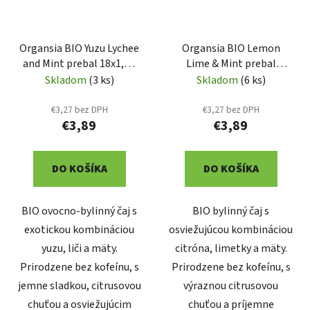
Organsia BIO Yuzu Lychee
Organsia BIO Lemon
and Mint prebal 18x1,8g
Lime & Mint prebal
(3002)
18x1,8g (3001)
Skladom
(3 ks)
Skladom
(6 ks)
€3,27 bez DPH
€3,27 bez DPH
€3,89
€3,89
DO KOŠÍKA
DO KOŠÍKA
BIO ovocno-bylinný čaj s
BIO bylinný čaj s
exotickou kombináciou
osviežujúcou kombináciou
yuzu, liči a mäty.
citróna, limetky a mäty.
Prirodzene bez kofeínu, s
Prirodzene bez kofeínu, s
jemne sladkou, citrusovou
výraznou citrusovou
chuťou a osviežujúcim
chuťou a príjemne