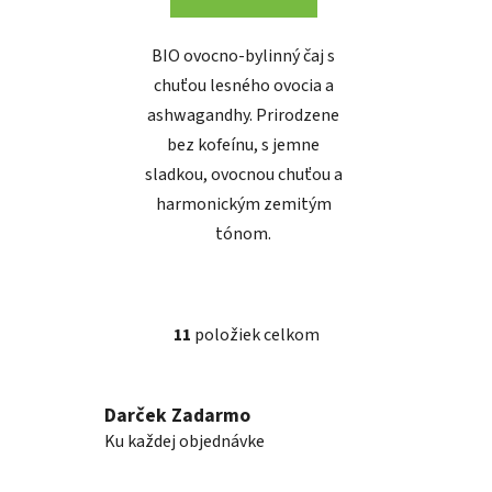
BIO ovocno-bylinný čaj s
chuťou lesného ovocia a
ashwagandhy. Prirodzene
bez kofeínu, s jemne
sladkou, ovocnou chuťou a
harmonickým zemitým
tónom.
11
položiek celkom
O
v
l
Darček Zadarmo
á
Ku každej objednávke
d
a
c