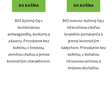
DO KOŠÍKA
DO KOŠÍKA
BIO bylinný čaj s
BIO ovocno-bylinný čaj s
kombináciou
intenzívnou chuťou
ashwagandhy, kurkumy a
krvavého pomaranča a
zázvoru. Prirodzene bez
jemne korenistým
kofeínu, s hrejivou,
nádychom. Prirodzene bez
zemitou chuťou a jemne
kofeínu, s bohatou
korenistým charakterom.
citrusovou arómou a
hrejivou dochuťou.