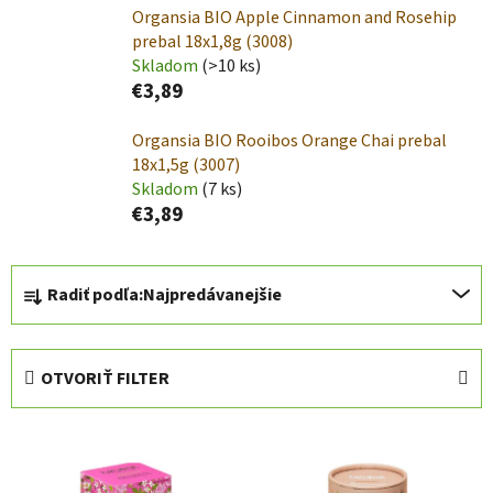
Organsia BIO Apple Cinnamon and Rosehip
prebal 18x1,8g (3008)
Skladom
(>10 ks)
€3,89
Organsia BIO Rooibos Orange Chai prebal
18x1,5g (3007)
Skladom
(7 ks)
€3,89
R
Radiť podľa:
Najpredávanejšie
a
d
e
OTVORIŤ FILTER
n
i
V
e
ý
p