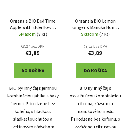
Organsia BIO Bed Time
Organsia BIO Lemon
Apple with Elderflower
Ginger & Manuka Honey
prebal 18x1,5g (3006)
prebal 18x1,8g (3005)
Skladom
(8 ks)
Skladom
(7 ks)
€3,27 bez DPH
€3,27 bez DPH
€3,89
€3,89
DO KOŠÍKA
DO KOŠÍKA
BIO bylinný čaj s jemnou
BIO bylinný čaj s
kombináciou jablka a bazy
osviežujúcou kombináciou
čiernej. Prirodzene bez
citróna, zázvoru a
kofeínu, s hladkou,
manukového medu.
sladkastou chuťou a
Prirodzene bez kofeínu, s
kvetinovým nádychom.
vyváženou citrusovou