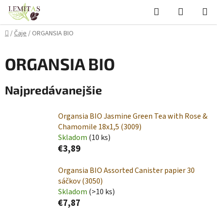
Prejsť
Hľadať
NÁKUP
na
KOŠÍK
obsah
Domov
/
Čaje
/
ORGANSIA BIO
ORGANSIA BIO
Najpredávanejšie
Organsia BIO Jasmine Green Tea with Rose &
Chamomile 18x1,5 (3009)
Skladom
(10 ks)
€3,89
Organsia BIO Assorted Canister papier 30
sáčkov (3050)
Skladom
(>10 ks)
€7,87