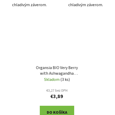
chladivým záverom.
chladivým záverom.
Organsia BIO Very Berry
with Ashwagandha
prebal 18x1,8g (3000)
Skladom
(3 ks)
€3,27 bez DPH
€3,89
DO KOŠÍKA