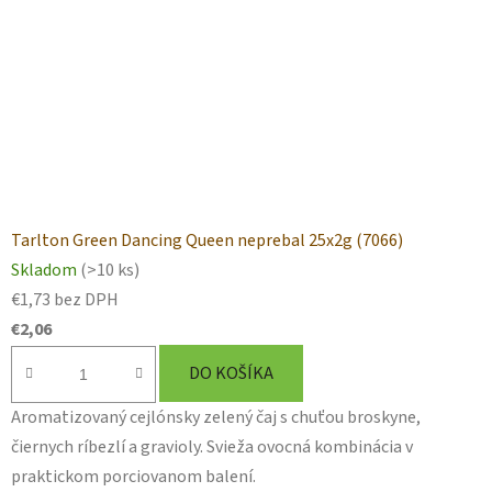
Tarlton Green Dancing Queen neprebal 25x2g (7066)
Skladom
(>10 ks)
€1,73 bez DPH
€2,06
DO KOŠÍKA
Aromatizovaný cejlónsky zelený čaj s chuťou broskyne,
čiernych ríbezlí a gravioly. Svieža ovocná kombinácia v
praktickom porciovanom balení.