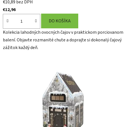
€10,89 bez DPH
n
€12,96
y
DO KOŠÍKA
.
Kolekcia lahodných ovocných čajov v praktickom porciovanom
balení. Objavte rozmanité chute a doprajte si dokonalý čajový
zážitok každý deň.