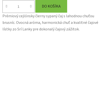
DO KOŠÍKA
Prémiový cejlónsky čierny sypaný čaj s lahodnou chuťou
brusníc. Ovocná aróma, harmonická chuť a kvalitné čajové
lístky zo Srí Lanky pre dokonalý čajový zážitok.