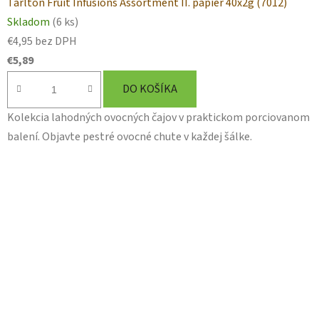
Tarlton Fruit Infusions Assortment II. papier 40x2g (7012)
Skladom
(6 ks)
€4,95 bez DPH
€5,89
DO KOŠÍKA
Kolekcia lahodných ovocných čajov v praktickom porciovanom
balení. Objavte pestré ovocné chute v každej šálke.