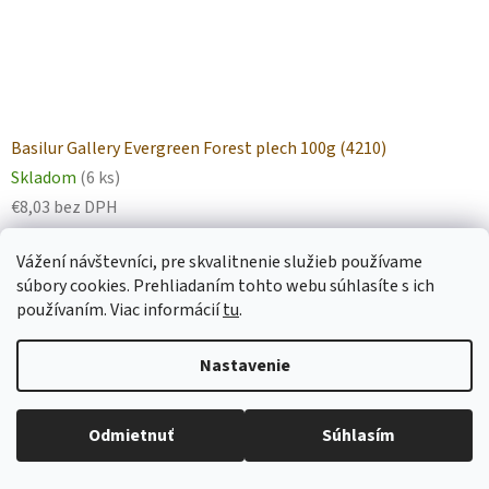
Basilur Gallery Evergreen Forest plech 100g (4210)
Skladom
(6 ks)
€8,03 bez DPH
€9,56
Vážení návštevníci, pre skvalitnenie služieb používame
DO KOŠÍKA
súbory cookies. Prehliadaním tohto webu súhlasíte s ich
používaním.
Viac informácií
tu
.
Prémiový cejlónsky zelený čaj Young Hyson s ružovými
lupienkami a jemnou jahodovou arómou v elegantnej
Nastavenie
plechovej dóze.
Odmietnuť
Súhlasím