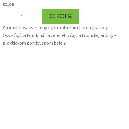
€2,06
DO KOŠÍKA
Aromatizovaný zelený čaj s exotickou chuťou gravioly.
Osviežujúca kombinácia zeleného čaju a tropickej arómy v
praktickom porciovanom balení.