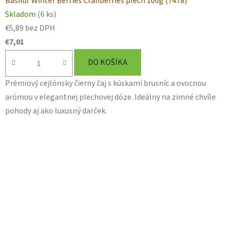
Basilur Winter Berries Cranberries plech 100g (7478)
Skladom
(6 ks)
€5,89 bez DPH
€7,01
DO KOŠÍKA
Prémiový cejlónsky čierny čaj s kúskami brusníc a ovocnou
arómou v elegantnej plechovej dóze. Ideálny na zimné chvíle
pohody aj ako luxusný darček.