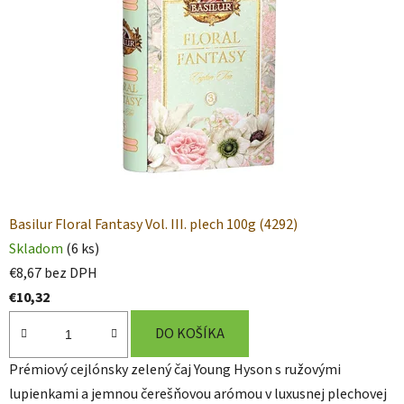
Basilur Floral Fantasy Vol. III. plech 100g (4292)
Skladom
(6 ks)
€8,67 bez DPH
€10,32
DO KOŠÍKA
Prémiový cejlónsky zelený čaj Young Hyson s ružovými
lupienkami a jemnou čerešňovou arómou v luxusnej plechovej