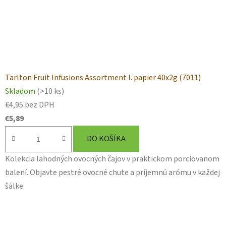
Tarlton Fruit Infusions Assortment I. papier 40x2g (7011)
Skladom
(>10 ks)
€4,95 bez DPH
€5,89
DO KOŠÍKA
Kolekcia lahodných ovocných čajov v praktickom porciovanom
balení. Objavte pestré ovocné chute a príjemnú arómu v každej
šálke.