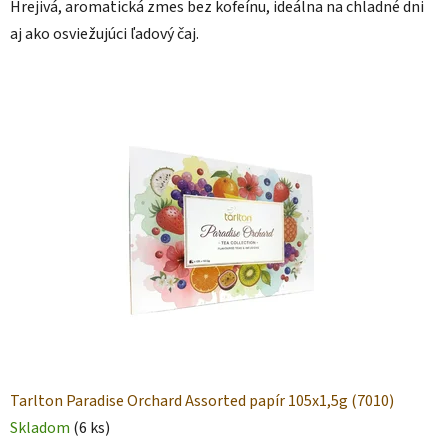
Hrejivá, aromatická zmes bez kofeínu, ideálna na chladné dni
d
aj ako osviežujúci ľadový čaj.
r
a
v
é
p
o
t
r
a
v
Tarlton Paradise Orchard Assorted papír 105x1,5g (7010)
i
Skladom
(6 ks)