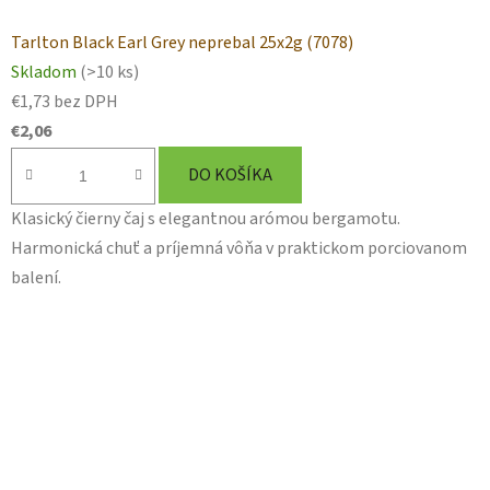
Tarlton Black Earl Grey neprebal 25x2g (7078)
Skladom
(>10 ks)
€1,73 bez DPH
€2,06
DO KOŠÍKA
Klasický čierny čaj s elegantnou arómou bergamotu.
Harmonická chuť a príjemná vôňa v praktickom porciovanom
balení.