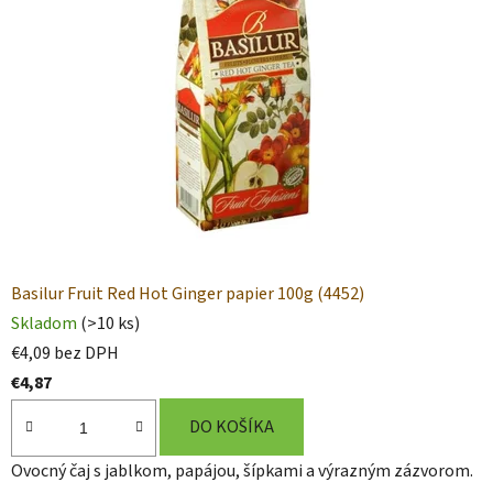
,
k
á
v
y
,
v
Basilur Fruit Red Hot Ginger papier 100g (4452)
í
Skladom
(>10 ks)
n
€4,09 bez DPH
€4,87
a
DO KOŠÍKA
a
Ovocný čaj s jablkom, papájou, šípkami a výrazným zázvorom.
z