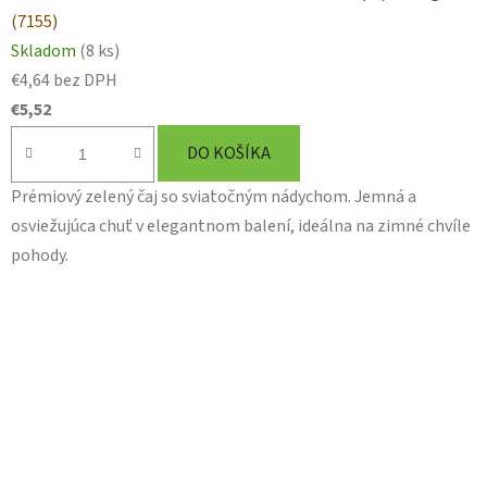
(7155)
Skladom
(8 ks)
€4,64 bez DPH
€5,52
DO KOŠÍKA
Prémiový zelený čaj so sviatočným nádychom. Jemná a
osviežujúca chuť v elegantnom balení, ideálna na zimné chvíle
pohody.