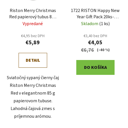
Riston Merry Christmas
1722 RISTON Happy New
Red papierový tubus 85g
Year Gift Pack 20ks-
(1723)
spučený obal
Vypredané
Skladom
(1 ks)
€4,95 bez DPH
€3,40 bez DPH
€5,89
€4,05
€6,76
(–40 %)
DETAIL
DO KOŠÍKA
Sviatočný sypaný čierny čaj
Riston Merry Christmas
Red v elegantnom 85 g
papierovom tubuse.
Lahodná čajová zmes s
príjemnou arómou.