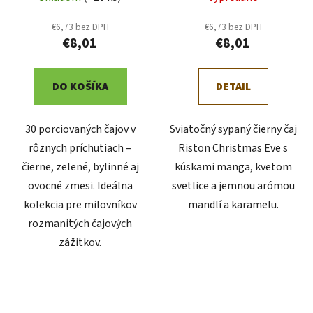
€6,73 bez DPH
€6,73 bez DPH
€8,01
€8,01
DO KOŠÍKA
DETAIL
30 porciovaných čajov v
Sviatočný sypaný čierny čaj
rôznych príchutiach –
Riston Christmas Eve s
čierne, zelené, bylinné aj
kúskami manga, kvetom
ovocné zmesi. Ideálna
svetlice a jemnou arómou
kolekcia pre milovníkov
mandlí a karamelu.
rozmanitých čajových
zážitkov.