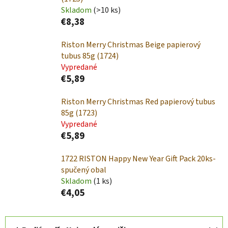
Skladom
(>10 ks)
€8,38
Riston Merry Christmas Beige papierový
tubus 85g (1724)
Vypredané
€5,89
Riston Merry Christmas Red papierový tubus
85g (1723)
Vypredané
€5,89
1722 RISTON Happy New Year Gift Pack 20ks-
spučený obal
Skladom
(1 ks)
€4,05
R