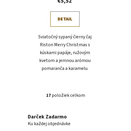
€5,52
DETAIL
Sviatočný sypaný čierny čaj
Riston Merry Christmas s
kúskami papáje, ružovým
kvetom a jemnou arómou
pomaranča a karamelu.
17
položiek celkom
O
v
l
Darček Zadarmo
á
Ku každej objednávke
d
a