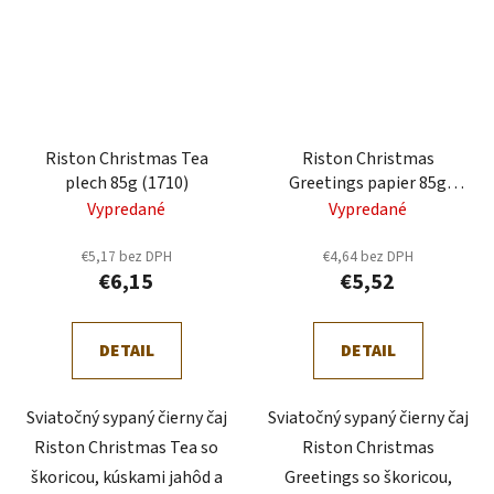
Riston Christmas Tea
Riston Christmas
plech 85g (1710)
Greetings papier 85g
(1711)
Vypredané
Vypredané
€5,17 bez DPH
€4,64 bez DPH
€6,15
€5,52
DETAIL
DETAIL
Sviatočný sypaný čierny čaj
Sviatočný sypaný čierny čaj
Riston Christmas Tea so
Riston Christmas
škoricou, kúskami jahôd a
Greetings so škoricou,