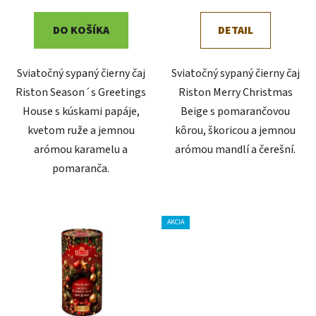
o
v
DO KOŠÍKA
DETAIL
Sviatočný sypaný čierny čaj
Sviatočný sypaný čierny čaj
Riston Season´s Greetings
Riston Merry Christmas
House s kúskami papáje,
Beige s pomarančovou
kvetom ruže a jemnou
kôrou, škoricou a jemnou
arómou karamelu a
arómou mandlí a čerešní.
pomaranča.
AKCIA