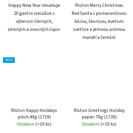
Happy New Year obsahuje
Riston Merry Christmas
20 gastro vrecúšok s
Red Santa s pomarančovou
výberom čiernych,
kôrou, škoricou, kvetom
zelených a ovocných čajov.
svetlice a jemnou arómou
mandlí a čerešní.
AKCIA
Riston Happy Holidays
Riston Greetings Holiday
plech 40g (1719)
papier 70g (1720)
Skladom
(>10 ks)
Skladom
(>10 ks)