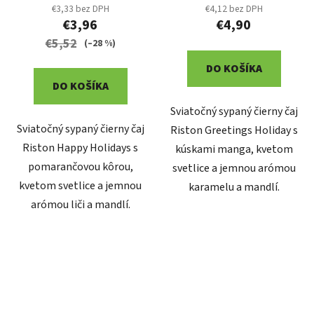
€3,33 bez DPH
€4,12 bez DPH
€3,96
€4,90
€5,52
(–28 %)
DO KOŠÍKA
DO KOŠÍKA
Sviatočný sypaný čierny čaj
Sviatočný sypaný čierny čaj
Riston Greetings Holiday s
Riston Happy Holidays s
kúskami manga, kvetom
pomarančovou kôrou,
svetlice a jemnou arómou
kvetom svetlice a jemnou
karamelu a mandlí.
arómou liči a mandlí.