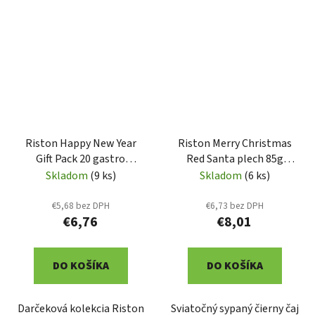
Riston Happy New Year
Riston Merry Christmas
Gift Pack 20 gastro
Red Santa plech 85g
sáčkov (1722)
(1718)
Skladom
(9 ks)
Skladom
(6 ks)
€5,68 bez DPH
€6,73 bez DPH
€6,76
€8,01
DO KOŠÍKA
DO KOŠÍKA
Darčeková kolekcia Riston
Sviatočný sypaný čierny čaj