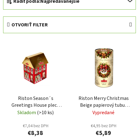
Radiť podľa:
Najpredávanejšie
a
d
e
OTVORIŤ FILTER
n
i
V
e
ý
p
p
r
i
o
s
d
p
u
r
k
Riston Season´s
Riston Merry Christmas
o
t
Greetings House plech
Beige papierový tubus
d
o
75g (1725)
85g (1724)
Skladom
(>10 ks)
Vypredané
u
v
k
€7,04 bez DPH
€4,95 bez DPH
t
€8,38
€5,89