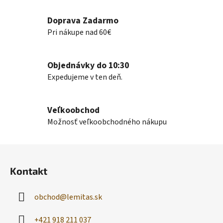
c
Doprava Zadarmo
i
e
Pri nákupe nad 60€
p
r
v
Objednávky do 10:30
k
Expedujeme v ten deň.
y
v
ý
Veľkoobchod
p
Možnosť veľkoobchodného nákupu
i
s
Z
u
á
Kontakt
p
ä
obchod
@
lemitas.sk
t
i
+421 918 211 037