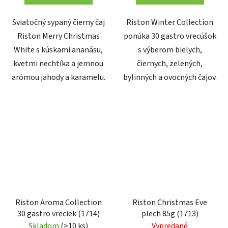
Sviatočný sypaný čierny čaj
Riston Winter Collection
Riston Merry Christmas
ponúka 30 gastro vrecúšok
White s kúskami ananásu,
s výberom bielych,
kvetmi nechtíka a jemnou
čiernych, zelených,
arómou jahody a karamelu.
bylinných a ovocných čajov.
Riston Aroma Collection
Riston Christmas Eve
30 gastro vreciek (1714)
plech 85g (1713)
Skladom
(>10 ks)
Vypredané