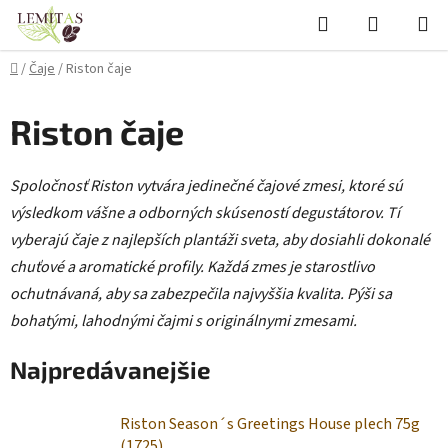
Prejsť
Hľadať
NÁKUP
na
KOŠÍK
obsah
Domov
/
Čaje
/
Riston čaje
Riston čaje
Spoločnosť Riston vytvára jedinečné čajové zmesi, ktoré sú
výsledkom vášne a odborných skúseností degustátorov. Tí
vyberajú čaje z najlepších plantáži sveta, aby dosiahli dokonalé
chuťové a aromatické profily. Každá zmes je starostlivo
ochutnávaná, aby sa zabezpečila najvyššia kvalita. Pýši sa
bohatými, lahodnými čajmi s originálnymi zmesami.
Najpredávanejšie
Riston Season´s Greetings House plech 75g
(1725)