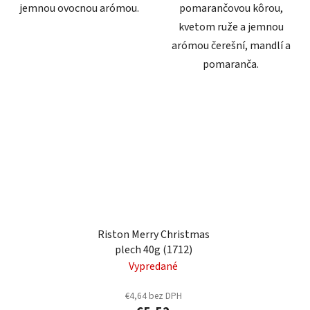
jemnou ovocnou arómou.
pomarančovou kôrou,
kvetom ruže a jemnou
arómou čerešní, mandlí a
pomaranča.
Riston Merry Christmas
plech 40g (1712)
Vypredané
€4,64 bez DPH