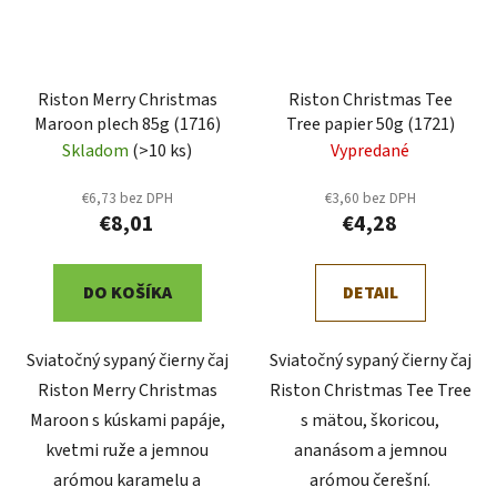
Riston Merry Christmas
Riston Christmas Tee
Maroon plech 85g (1716)
Tree papier 50g (1721)
Skladom
(>10 ks)
Vypredané
€6,73 bez DPH
€3,60 bez DPH
€8,01
€4,28
DO KOŠÍKA
DETAIL
Sviatočný sypaný čierny čaj
Sviatočný sypaný čierny čaj
Riston Merry Christmas
Riston Christmas Tee Tree
Maroon s kúskami papáje,
s mätou, škoricou,
kvetmi ruže a jemnou
ananásom a jemnou
arómou karamelu a
arómou čerešní.