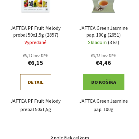
s
d
p
u
r
k
JAFTEA PF Fruit Melody
JAFTEA Green Jasmine
o
t
prebal 50x1,5g (2857)
pap. 100g (2651)
d
o
Vypredané
Skladom
(3 ks)
u
v
k
€5,17 bez DPH
€3,75 bez DPH
t
€6,15
€4,46
o
v
DETAIL
DO KOŠÍKA
JAFTEA PF Fruit Melody
JAFTEA Green Jasmine
prebal 50x1,5g
pap. 100g
2
položiek celkom