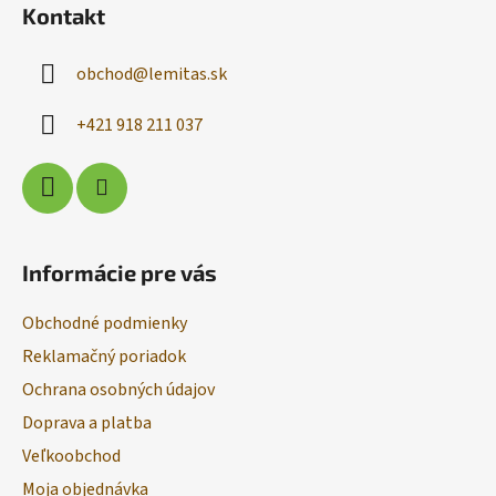
Kontakt
p
ä
obchod
@
lemitas.sk
t
i
+421 918 211 037
e
Informácie pre vás
Obchodné podmienky
Reklamačný poriadok
Ochrana osobných údajov
Doprava a platba
Veľkoobchod
Moja objednávka