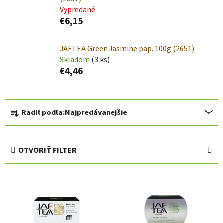
Vypredané
€6,15
JAFTEA Green Jasmine pap. 100g (2651)
Skladom
(3 ks)
€4,46
R
Radiť podľa:
Najpredávanejšie
a
d
e
OTVORIŤ FILTER
n
i
V
e
ý
p
p
r
i
o