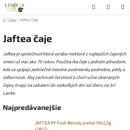
Prejsť
Hľadať
NÁKUP
na
KOŠÍK
obsah
Domov
/
Čaje
/
Jaftea čaje
Jaftea čaje
Jaftea je spoločnosť ktorá vyrába niektoré z najlepších čajových
zmesí už viac ako 70 rokov. Používa iba čaje s jedným pôvodom,
kde sa spájajú jedinečné miestne podmienky podnebia, pôdy a
odbornosti. Aby zachovali čerstvosť a chuť ručne zbieraných
čajov, trvajú na zabalení do niekoľkých dni od zberu na Srí
Lanke.
Najpredávanejšie
JAFTEA PF Fruit Melody prebal 50x1,5g
(2857)