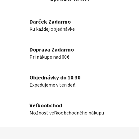
O
v
l
Darček Zadarmo
á
Ku každej objednávke
d
a
c
Doprava Zadarmo
i
e
Pri nákupe nad 60€
p
r
v
Objednávky do 10:30
k
Expedujeme v ten deň.
y
v
ý
Veľkoobchod
p
Možnosť veľkoobchodného nákupu
i
s
Z
u
á