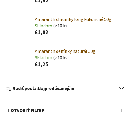
€1,92
Amaranth chrumky long kukuričné 50g
Skladom
(>10 ks)
€1,02
Amaranth delfínky naturál 50g
Skladom
(>10 ks)
€1,25
R
Radiť podľa:
Najpredávanejšie
a
d
e
OTVORIŤ FILTER
n
i
V
e