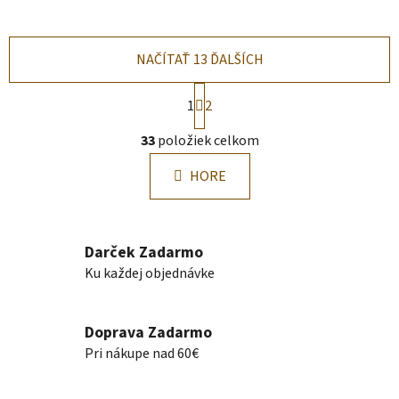
NAČÍTAŤ 13 ĎALŠÍCH
S
1
2
t
r
O
33
položiek celkom
á
v
n
l
k
HORE
á
o
d
v
a
a
n
c
Darček Zadarmo
i
i
Ku každej objednávke
e
e
p
r
Doprava Zadarmo
v
Pri nákupe nad 60€
k
y