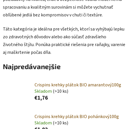
spracovaniu a kvalitným surovinám si môžete vychutnať
obľúbené jedlá bez kompromisov v chuti či textúre.
Táto kategória je ideálna pre všetkých, ktorí sa vyhýbajú lepku
zo zdravotných dôvodov alebo ako súčasť zdravšieho
životného štýlu. Ponúka praktické riešenia pre raňajky, varenie
aj maškrtenie počas dňa.
Najpredávanejšie
Crispins krehky plátok BIO amarantový100g
Skladom
(>10 ks)
€1,76
Crispins krehky plátok BIO pohánkový100g
Skladom
(>10 ks)