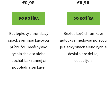
€0,98
€0,98
DO KOŠÍKA
DO KOŠÍKA
Bezlepkový chrumkavý
Bezlepkové chrumkavé
snack s jemnou kávovou
guľôčky s medovou polevou
príchuťou, ideálny ako
je sladký snack alebo rýchla
rýchla desiata alebo
desiata pre deti aj
pochúťka k rannej či
dospelých.
popoludňajšej káve.