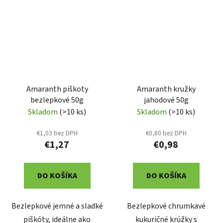
Amaranth piškoty
Amaranth kružky
bezlepkové 50g
jahodové 50g
Skladom
(>10 ks)
Skladom
(>10 ks)
€1,03 bez DPH
€0,80 bez DPH
€1,27
€0,98
DO KOŠÍKA
DO KOŠÍKA
Bezlepkové jemné a sladké
Bezlepkové chrumkavé
piškóty, ideálne ako
kukuričné krúžky s