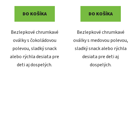
DO KOŠÍKA
DO KOŠÍKA
Bezlepkové chrumkavé
Bezlepkové chrumkavé
oválky s čokoládovou
oválky s medovou polevou,
polevou, sladký snack
sladký snack alebo rýchla
alebo rýchla desiata pre
desiata pre deti aj
deti aj dospelých.
dospelých.