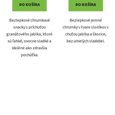
DO KOŠÍKA
DO KOŠÍKA
Bezlepkové chrumkavé
Bezlepkové jemné
snacky s príchuťou
chrumky v tvare sloníkov s
granátového jablka, ktoré
chuťou jablka a škorice,
sú ľahké, ovocne sladké a
bez umelých sladidiel.
ideálne ako zdravšia
pochúťka.