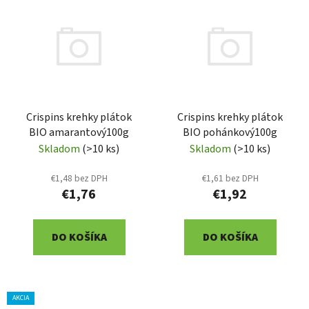
ý
p
p
r
i
o
s
d
p
u
r
k
Crispins krehky plátok
Crispins krehky plátok
o
t
BIO amarantový100g
BIO pohánkový100g
d
o
Skladom
(>10 ks)
Skladom
(>10 ks)
u
v
k
€1,48 bez DPH
€1,61 bez DPH
t
€1,76
€1,92
o
v
DO KOŠÍKA
DO KOŠÍKA
AKCIA