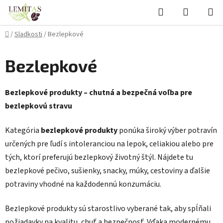
Prejsť
Hľadať
NÁKUP
na
KOŠÍK
obsah
Domov
/
Sladkosti
/
Bezlepkové
Bezlepkové
Bezlepkové produkty – chutná a bezpečná voľba pre
bezlepkovú stravu
Kategória
bezlepkové produkty
ponúka široký výber potravín
určených pre ľudí s intoleranciou na lepok, celiakiou alebo pre
tých, ktorí preferujú bezlepkový životný štýl. Nájdete tu
bezlepkové pečivo, sušienky, snacky, múky, cestoviny a ďalšie
potraviny vhodné na každodennú konzumáciu.
Bezlepkové produkty sú starostlivo vyberané tak, aby spĺňali
požiadavky na kvalitu, chuť a bezpečnosť. Vďaka modernému