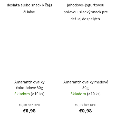
desiata alebo snack k čaju
jahodovo‑jogurtovou
či káve.
polevou, sladký snack pre
deti aj dospelých.
Amaranth ovalky
Amaranth ovalky medové
čokoládové 50g
50g
Skladom
(>10 ks)
Skladom
(>10 ks)
€0,80 bez DPH
€0,80 bez DPH
€0,98
€0,98