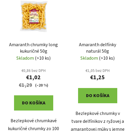
Amaranth chrumky long
Amaranth delfínky
kukuričné 50g
naturál 50g
Skladom
(>10 ks)
Skladom
(>10 ks)
€0,86 bez DPH
€1,05 bez DPH
€1,02
€1,25
€1,29
(–20 %)
DO KOŠÍKA
DO KOŠÍKA
Bezlepkové chrumky v
Bezlepkové chrumkavé
tvare delfínikov z ryžovej a
kukuričné chrumky zo 100
amarantovej múky s jemne