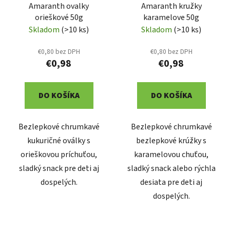
Amaranth ovalky
Amaranth kružky
orieškové 50g
karamelove 50g
Skladom
(>10 ks)
Skladom
(>10 ks)
€0,80 bez DPH
€0,80 bez DPH
€0,98
€0,98
DO KOŠÍKA
DO KOŠÍKA
Bezlepkové chrumkavé
Bezlepkové chrumkavé
kukuričné oválky s
bezlepkové krúžky s
orieškovou príchuťou,
karamelovou chuťou,
sladký snack pre deti aj
sladký snack alebo rýchla
dospelých.
desiata pre deti aj
dospelých.