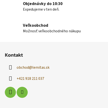
v
Objednávky do 10:30
ý
Expedujeme v ten deň.
p
i
s
Veľkoobchod
u
Možnosť veľkoobchodného nákupu
Z
á
Kontakt
p
ä
obchod
@
lemitas.sk
t
i
+421 918 211 037
e