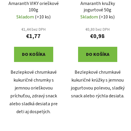
Amaranth VIKY orieškové
Amaranth kružky
100g
jogurtové 50g
Skladom
(>10 ks)
Skladom
(>10 ks)
€1,44 bez DPH
€0,80 bez DPH
€1,77
€0,98
DO KOŠÍKA
DO KOŠÍKA
Bezlepkové chrumkavé
Bezlepkové chrumkavé
kukuričné chrumky s
kukuričné krúžky s jemnou
jemnou orieškovou
jogurtovou polevou, sladký
príchuťou, zdravý snack
snack alebo rýchla desiata.
alebo sladká desiata pre
deti aj dospelých.