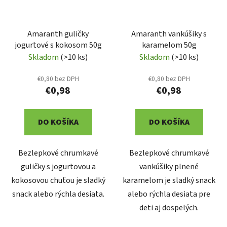
Amaranth guličky
Amaranth vankúšiky s
jogurtové s kokosom 50g
karamelom 50g
Skladom
(>10 ks)
Skladom
(>10 ks)
€0,80 bez DPH
€0,80 bez DPH
€0,98
€0,98
DO KOŠÍKA
DO KOŠÍKA
Bezlepkové chrumkavé
Bezlepkové chrumkavé
guličky s jogurtovou a
vankúšiky plnené
kokosovou chuťou je sladký
karamelom je sladký snack
snack alebo rýchla desiata.
alebo rýchla desiata pre
deti aj dospelých.