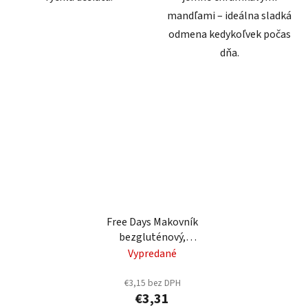
mandľami – ideálna sladká
odmena kedykoľvek počas
dňa.
Free Days Makovník
bezgluténový,
bezlaktozový 150g
Vypredané
€3,15 bez DPH
€3,31