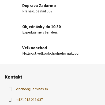
c
Doprava Zadarmo
i
e
Pri nákupe nad 60€
p
r
v
Objednávky do 10:30
k
Expedujeme v ten deň.
y
v
ý
Veľkoobchod
p
Možnosť veľkoobchodného nákupu
i
s
Z
u
á
Kontakt
p
ä
obchod
@
lemitas.sk
t
i
+421 918 211 037
e