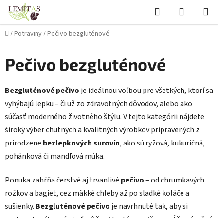
Prejsť
Hľadať
NÁKUP
na
KOŠÍK
obsah
Domov
/
Potraviny
/
Pečivo bezgluténové
Pečivo bezgluténové
Bezgluténové pečivo
je ideálnou voľbou pre všetkých, ktorí sa
vyhýbajú lepku – či už zo zdravotných dôvodov, alebo ako
súčasť moderného životného štýlu. V tejto kategórii nájdete
široký výber chutných a kvalitných výrobkov pripravených z
prirodzene
bezlepkových
surovín
, ako sú ryžová, kukuričná,
pohánková či mandľová múka.
Ponuka zahŕňa čerstvé aj trvanlivé
pečivo
– od chrumkavých
rožkov a bagiet, cez mäkké chleby až po sladké koláče a
sušienky.
Bezgluténové pečivo
je navrhnuté tak, aby si