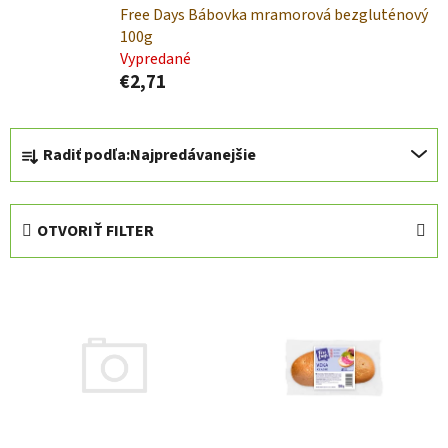
Free Days Bábovka mramorová bezgluténový
100g
Vypredané
€2,71
R
Radiť podľa:
Najpredávanejšie
a
d
e
OTVORIŤ FILTER
n
i
V
e
ý
p
p
r
i
o
s
d
p
u
r