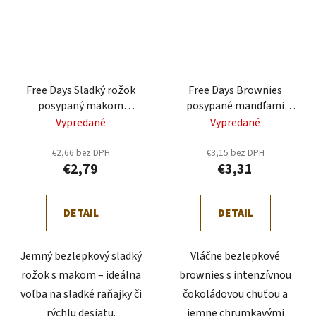
Free Days Sladký rožok
Free Days Brownies
posypaný makom
posypané mandľami
bezglutén.,
bezgluténový 150g
Vypredané
Vypredané
bezlaktoz.120g
€2,66 bez DPH
€3,15 bez DPH
€2,79
€3,31
DETAIL
DETAIL
Jemný bezlepkový sladký
Vláčne bezlepkové
rožok s makom – ideálna
brownies s intenzívnou
voľba na sladké raňajky či
čokoládovou chuťou a
rýchlu desiatu.
jemne chrumkavými