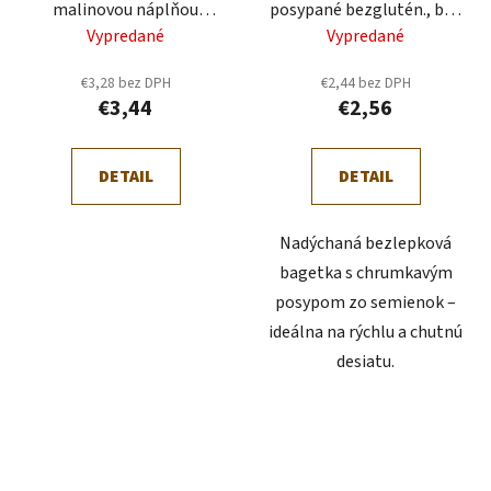
malinovou náplňou
posypané bezglutén., bez
bezgluténový 180g
vajec, bezlaktoz.120g
Vypredané
Vypredané
€3,28 bez DPH
€2,44 bez DPH
€3,44
€2,56
DETAIL
DETAIL
Nadýchaná bezlepková
bagetka s chrumkavým
posypom zo semienok –
ideálna na rýchlu a chutnú
desiatu.