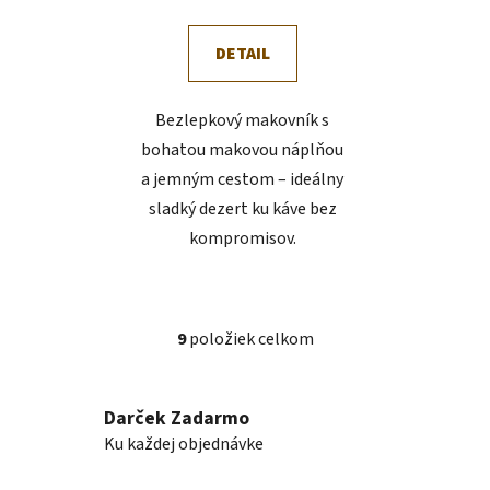
DETAIL
Bezlepkový makovník s
bohatou makovou náplňou
a jemným cestom – ideálny
sladký dezert ku káve bez
kompromisov.
9
položiek celkom
O
v
l
Darček Zadarmo
á
Ku každej objednávke
d
a