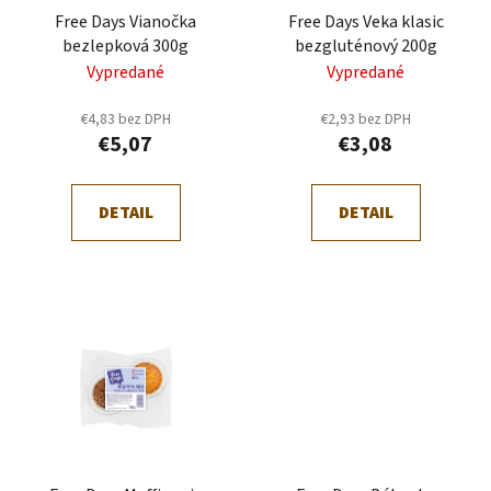
k
Free Days Vianočka
Free Days Veka klasic
o
t
bezlepková 300g
bezgluténový 200g
d
o
Vypredané
Vypredané
u
v
k
€4,83 bez DPH
€2,93 bez DPH
t
€5,07
€3,08
o
v
DETAIL
DETAIL