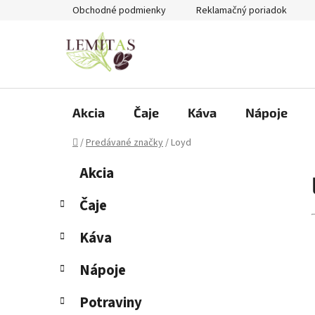
Prejsť
Obchodné podmienky
Reklamačný poriadok
na
obsah
Akcia
Čaje
Káva
Nápoje
Domov
/
Predávané značky
/
Loyd
B
K
Preskočiť
Akcia
a
kategórie
o
t
č
Čaje
e
n
g
Káva
ý
ó
p
r
Nápoje
i
a
e
n
Potraviny
e