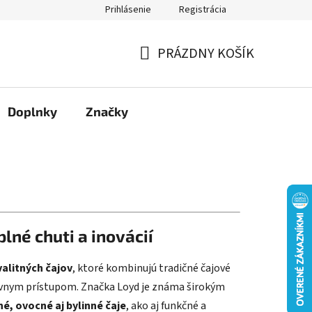
Prihlásenie
Registrácia
Moja objednávka
PRÁZDNY KOŠÍK
NÁKUPNÝ
KOŠÍK
Doplnky
Značky
lné chuti a inovácií
valitných čajov
, ktoré kombinujú tradičné čajové
ívnym prístupom. Značka Loyd je známa širokým
né, ovocné aj bylinné čaje
, ako aj funkčné a