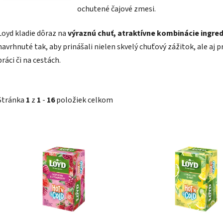
ochutené čajové zmesi.
Loyd kladie dôraz na
výraznú chuť, atraktívne kombinácie ingred
navrhnuté tak, aby prinášali nielen skvelý chuťový zážitok, ale aj
práci či na cestách.
Stránka
1
z
1
-
16
položiek celkom
V
ý
p
i
s
p
r
o