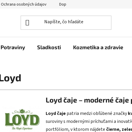
Ochrana osobných údajov
Doprava a platba
Veľkoobchod
Potraviny
Sladkosti
Kozmetika a zdravie
Loyd
Loyd čaje – moderné čaje p
Loyd čaje
patria medzi obľúbené značky
k
suroviny s modernými príchuťami a inovat
portfóliom, v ktorom nájdete
čierne, zele