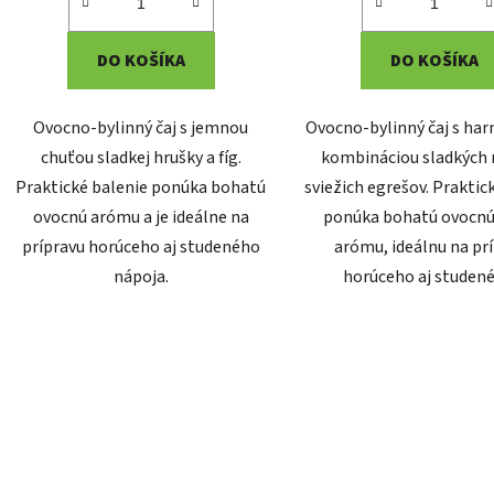
DO KOŠÍKA
DO KOŠÍKA
Ovocno-bylinný čaj s jemnou
Ovocno-bylinný čaj s ha
chuťou sladkej hrušky a fíg.
kombináciou sladkých 
Praktické balenie ponúka bohatú
sviežich egrešov. Praktic
ovocnú arómu a je ideálne na
ponúka bohatú ovocnú
prípravu horúceho aj studeného
arómu, ideálnu na pr
nápoja.
horúceho aj studené