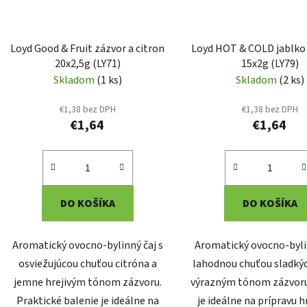
Loyd Good & Fruit zázvor a citron
Loyd HOT & COLD jablko
20x2,5g (LY71)
15x2g (LY79)
Skladom
(1 ks)
Skladom
(2 ks)
€1,38 bez DPH
€1,38 bez DPH
€1,64
€1,64
DO KOŠÍKA
DO KOŠÍKA
Aromatický ovocno-bylinný čaj s
Aromatický ovocno-bylin
osviežujúcou chuťou citróna a
lahodnou chuťou sladkýc
jemne hrejivým tónom zázvoru.
výrazným tónom zázvoru
Praktické balenie je ideálne na
je ideálne na prípravu h