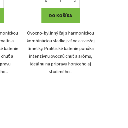
DO KOŠÍKA
rmonickou
Ovocno-bylinný čaj s harmonickou
malín a
kombináciou sladkej višne a sviežej
ké balenie
limetky. Praktické balenie ponúka
 chuť a
intenzívnu ovocnú chuť a arómu,
ípravu
ideálnu na prípravu horúceho aj
ho...
studeného...