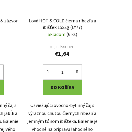
 & zázvor
Loyd HOT & COLD čierna ríbezľa a
ibišťek 15x2g (LY77)
Skladom
(6 ks)
€1,38 bez DPH
€1,64
DO KOŠÍKA
ný čaj s
Osviežujúci ovocno-bylinný čaj s
h jabĺk a
výraznou chuťou čiernych ríbezlí a
. Balenie
jemným tónom ibišteka. Balenie je
rejivého
vhodné na prípravu lahodného