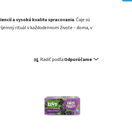
iencií a vysokú kvalitu spracovania
. Čaje sú
 príjemný rituál v každodennom živote – doma, v
R
Radiť podľa:
Odporúčame
a
d
e
n
i
e
p
r
o
d