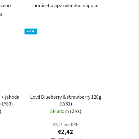
úceho
horúceho aj studeného nápoja.
a.
AKCIA
e + jahoda
Loyd Blueberry & strawberry 120g
 (LY83)
(LY81)
)
Skladom
(2 ks)
€2,03 bez DPH
€2,42