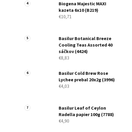
Biogena Majestic MAXI
kazeta 6x10 (B219)
€10,71
Basilur Botanical Breeze
Cooling Teas Assorted 40
sáčkov (4424)
€8,83
Basilur Cold Brew Rose
Lychee prebal 20x2g (3996)
€4,03
Basilur Leaf of Ceylon
Radella papier 100g (7788)
€4,90