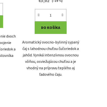
€3,02
(–19 %)
DO KOŠÍKA
enie dvoch
Aromatický ovocno-bylinný sypaný
pojenie
čaj s lahodnou chuťou čučoriedok a
čoriedok a
jahôd. Vyniká intenzívnou ovocnou
ilovníka
vôňou, osviežujúcou chuťou a je
vhodný na prípravu teplého aj
ľadového čaju.