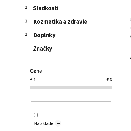
l
Sladkosti
Kozmetika a zdravie
Doplnky
Značky
Cena
€
1
€
6
Na sklade
14