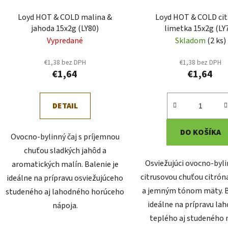
d
Loyd HOT & COLD malina &
Loyd HOT & COLD cit
u
jahoda 15x2g (LY80)
limetka 15x2g (LY
k
Vypredané
Skladom
(2 ks)
t
o
€1,38 bez DPH
€1,38 bez DPH
€1,64
€1,64
v
DETAIL
DO KOŠÍKA
Ovocno-bylinný čaj s príjemnou
chuťou sladkých jahôd a
Osviežujúci ovocno-byli
aromatických malín. Balenie je
citrusovou chuťou citrón
ideálne na prípravu osviežujúceho
a jemným tónom mäty. B
studeného aj lahodného horúceho
ideálne na prípravu la
nápoja.
teplého aj studeného 