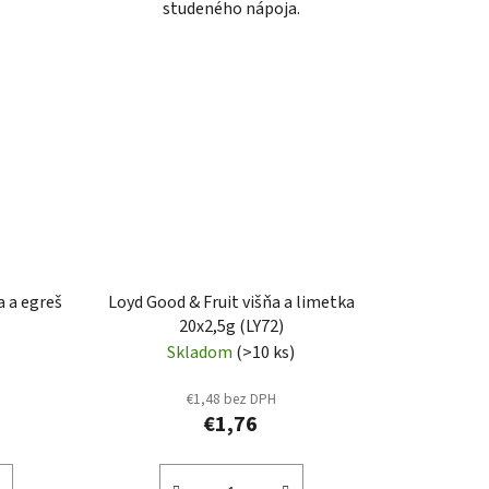
studeného nápoja.
a a egreš
Loyd Good & Fruit višňa a limetka
20x2,5g (LY72)
Skladom
(>10 ks)
€1,48 bez DPH
€1,76