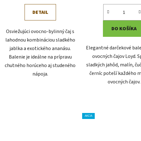
DETAIL
DO KOŠÍKA
Osviežujúci ovocno-bylinný čaj s
lahodnou kombináciou sladkého
Elegantné darčekové bal
jablka a exotického ananásu.
ovocných čajov Loyd. S
Balenie je ideálne na prípravu
sladkých jahôd, malín, ču
chutného horúceho aj studeného
černíc poteší každého m
nápoja.
ovocných čajov.
AKCIA