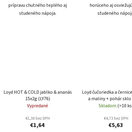
prípravu chutného teplého aj
horúceho aj osviežuj
studeného nápoja.
studeného nápoj
Loyd HOT & COLD jablko & ananás
Loyd čučoriedka a černic
15x2g (LY76)
a maliny + pohár sklo
Vypredané
Skladom
(>10 ks
€1,38 bez DPH
€4,73 bez DPH
€1,64
€5,63