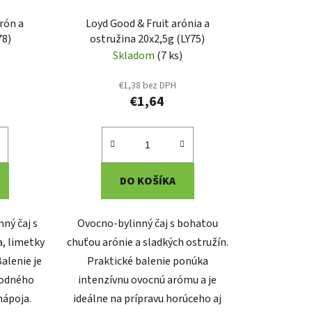
u
rón a
Loyd Good & Fruit arónia a
k
78)
ostružina 20x2,5g (LY75)
t
Skladom
(7 ks)
o
€1,38 bez DPH
v
€1,64
DO KOŠÍKA
nný čaj s
Ovocno-bylinný čaj s bohatou
a, limetky
chuťou arónie a sladkých ostružín.
alenie je
Praktické balenie ponúka
hodného
intenzívnu ovocnú arómu a je
nápoja.
ideálne na prípravu horúceho aj