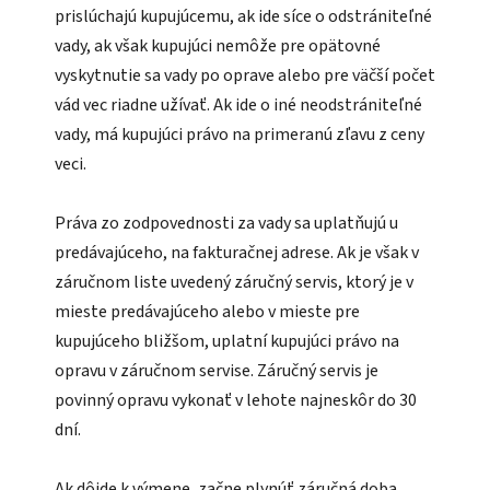
prislúchajú kupujúcemu, ak ide síce o odstrániteľné
vady, ak však kupujúci nemôže pre opätovné
vyskytnutie sa vady po oprave alebo pre väčší počet
vád vec riadne užívať. Ak ide o iné neodstrániteľné
vady, má kupujúci právo na primeranú zľavu z ceny
veci.
Práva zo zodpovednosti za vady sa uplatňujú u
predávajúceho, na fakturačnej adrese. Ak je však v
záručnom liste uvedený záručný servis, ktorý je v
mieste predávajúceho alebo v mieste pre
kupujúceho bližšom, uplatní kupujúci právo na
opravu v záručnom servise. Záručný servis je
povinný opravu vykonať v lehote najneskôr do 30
dní.
Ak dôjde k výmene, začne plynúť záručná doba