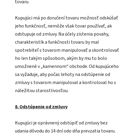
tovaru.
Kupujúci má po doručení tovaru možnosť odskúšať
jeho funkčnosť, nemôže však tovar používať, ak
odstupuje od zmluvy. Na účely zistenia povahy,
charakteristík a funkčnosti tovaru by mal
spotrebiteľ s tovarom manipulovať a skontrolovať
ho len takým spôsobom, akým by mu to bolo
umožnené v „kamennom“ obchode. Od kupujúceho
sa vyžaduje, aby počas lehoty na odstúpenie od
zmluvy s tovarom manipuloval a kontroloval ho s
náležitou starostlivosťou.
8. Odstúpenie od zmluvy
Kupujúci je oprávnený odstúpiť od zmluvy bez
udania dôvodu do 14 dní odo dňa prevzatia tovaru.