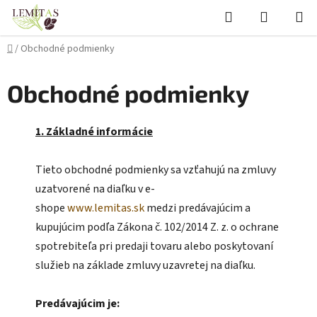
Prejsť
Hľadať
NÁKUP
na
KOŠÍK
obsah
Domov
/
Obchodné podmienky
Obchodné podmienky
1. Základné informácie
Tieto obchodné podmienky sa vzťahujú na zmluvy
uzatvorené na diaľku v e-
shope
www.lemitas.sk
medzi predávajúcim a
kupujúcim podľa Zákona č. 102/2014 Z. z. o ochrane
spotrebiteľa pri predaji tovaru alebo poskytovaní
služieb na základe zmluvy uzavretej na diaľku.
Predávajúcim je: