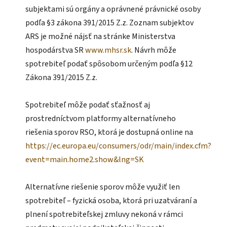
subjektami sú orgány a oprávnené právnické osoby
podľa §3 zákona 391/2015 Z.z. Zoznam subjektov
ARS je možné nájsť na stránke Ministerstva
hospodárstva SR
www.mhsr.sk
. Návrh môže
spotrebiteľ podať spôsobom určeným podľa §12
Zákona 391/2015 Z.z.
Spotrebiteľ môže podať sťažnosť aj
prostredníctvom platformy alternatívneho
riešenia sporov RSO, ktorá je dostupná online na
https://ec.europa.eu/consumers/odr/main/index.cfm?
event=main.home2.show&lng=SK
Alternatívne riešenie sporov môže využiť len
spotrebiteľ – fyzická osoba, ktorá pri uzatváraní a
plnení spotrebiteľskej zmluvy nekoná v rámci