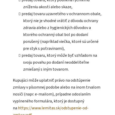
zníženiu akosti alebo skaze,
predaj tovaru uzavretého v ochrannom obale,
ktorý nie je vhodné vrátiť z dôvodu ochrany
zdravia alebo z hygienických dôvodov a
ktorého ochranný obal bol po dodaní
porušený (napríklad viečka, ktoré sú určené
pre styk s potravinami),
predaj tovaru, ktorý môže byť vzhľadom na
svoju povahu po dodaní neoddeliteľne
zmiešaný s iným tovarom.
Kupujúci môže uplatniť právo na odstúpenie
zmluvy v písomnej podobe alebo na inom trvalom
nosiči (napr. e-mailom), prípadne odoslaním
vyplneného formulára, ktorý je dostupný
na
https://www.lemitas.sk/odstupenie-od-
zmluvy.pdf
.