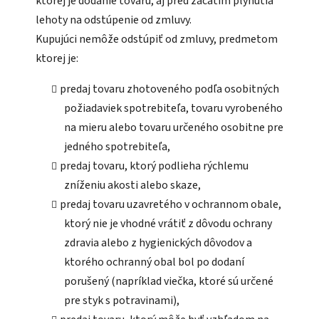
ktorej je dodanie tovaru, aj pred začatím plynutia
lehoty na odstúpenie od zmluvy.
Kupujúci nemôže odstúpiť od zmluvy, predmetom
ktorej je:
predaj tovaru zhotoveného podľa osobitných
požiadaviek spotrebiteľa, tovaru vyrobeného
na mieru alebo tovaru určeného osobitne pre
jedného spotrebiteľa,
predaj tovaru, ktorý podlieha rýchlemu
zníženiu akosti alebo skaze,
predaj tovaru uzavretého v ochrannom obale,
ktorý nie je vhodné vrátiť z dôvodu ochrany
zdravia alebo z hygienických dôvodov a
ktorého ochranný obal bol po dodaní
porušený (napríklad viečka, ktoré sú určené
pre styk s potravinami),