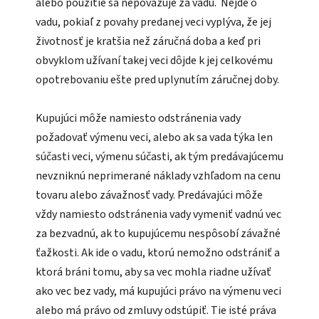
alebo použitie sa nepovažuje za vadu. Nejde o
vadu, pokiaľ z povahy predanej veci vyplýva, že jej
životnosť je kratšia než záručná doba a keď pri
obvyklom užívaní takej veci dôjde k jej celkovému
opotrebovaniu ešte pred uplynutím záručnej doby.
Kupujúci môže namiesto odstránenia vady
požadovať výmenu veci, alebo ak sa vada týka len
súčasti veci, výmenu súčasti, ak tým predávajúcemu
nevzniknú neprimerané náklady vzhľadom na cenu
tovaru alebo závažnosť vady. Predávajúci môže
vždy namiesto odstránenia vady vymeniť vadnú vec
za bezvadnú, ak to kupujúcemu nespôsobí závažné
ťažkosti. Ak ide o vadu, ktorú nemožno odstrániť a
ktorá bráni tomu, aby sa vec mohla riadne užívať
ako vec bez vady, má kupujúci právo na výmenu veci
alebo má právo od zmluvy odstúpiť. Tie isté práva