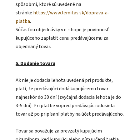
spôsobmi, ktoré sú uvedené na
stránke
https://www.lemitas.sk/doprava-a-
platba
.
Súčasťou objednávky v e-shope je povinnosť
kupujúceho zaplatiť cenu predávajúcemu za
objednaný tovar.
5. Dodanie tovaru
Ak nie je dodacia lehota uvedená pri produkte,
platí, že predávajúci dodá kupujúcemu tovar
najneskôr do 30 dní (zvyčajná dodacia lehota je do
3-5 dní). Pri platbe vopred predávajúci odosiela
tovar až po pripísaní platby na účet predávajúceho.
Tovar sa považuje za prevzatý kupujúcim
okamihom, keď kupujúci alebo ním určená tretia