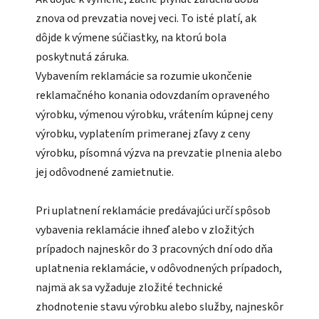
znova od prevzatia novej veci. To isté platí, ak
dôjde k výmene súčiastky, na ktorú bola
poskytnutá záruka.
Vybavením reklamácie sa rozumie ukončenie
reklamačného konania odovzdaním opraveného
výrobku, výmenou výrobku, vrátením kúpnej ceny
výrobku, vyplatením primeranej zľavy z ceny
výrobku, písomná výzva na prevzatie plnenia alebo
jej odôvodnené zamietnutie.
Pri uplatnení reklamácie predávajúci určí spôsob
vybavenia reklamácie ihneď alebo v zložitých
prípadoch najneskôr do 3 pracovných dní odo dňa
uplatnenia reklamácie, v odôvodnených prípadoch,
najmä ak sa vyžaduje zložité technické
zhodnotenie stavu výrobku alebo služby, najneskôr