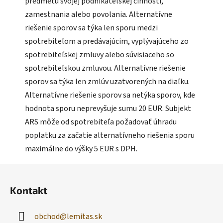
predmetu svojej podnikateľskej činnosti,
zamestnania alebo povolania. Alternatívne
riešenie sporov sa týka len sporu medzi
spotrebiteľom a predávajúcim, vyplývajúceho zo
spotrebiteľskej zmluvy alebo súvisiaceho so
spotrebiteľskou zmluvou. Alternatívne riešenie
sporov sa týka len zmlúv uzatvorených na diaľku.
Alternatívne riešenie sporov sa netýka sporov, kde
hodnota sporu neprevyšuje sumu 20 EUR. Subjekt
ARS môže od spotrebiteľa požadovať úhradu
poplatku za začatie alternatívneho riešenia sporu
maximálne do výšky 5 EUR s DPH.
Z
á
Kontakt
p
ä
obchod
@
lemitas.sk
t