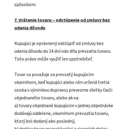
spôsobom.
7. Vrátenie tovaru – odstúpenie od zmluvy bez
udania dôvodu
Kupujúci je oprávnený odstúpiť od zmluvy bez
udania dôvodu do 14 dní odo dňa prevzatia tovaru.
Toto právo môže využiť len spotrebiteľ.
Tovar sa považuje za prevzatý kupujúcim
okamihom, keď kupujúci alebo ním určená tretia
osoba s výnimkou dopravcu prevezme všetky časti
objednaného tovaru, alebo ak sa:
a) tovary objednané kupujúcim v jednej objednávke
dodávajú oddelene, okamihom prevzatia tovaru,
ktorý bol dodaný ako posledný,
b) dodáva tovar pozostávajúci z viacerých dielov