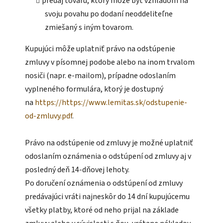
predaj tovaru, ktorý môže byť vzhľadom na
svoju povahu po dodaní neoddeliteľne
zmiešaný s iným tovarom.
Kupujúci môže uplatniť právo na odstúpenie
zmluvy v písomnej podobe alebo na inom trvalom
nosiči (napr. e-mailom), prípadne odoslaním
vyplneného formulára, ktorý je dostupný
na
https://https://www.lemitas.sk/odstupenie-
od-zmluvy.pdf
.
Právo na odstúpenie od zmluvy je možné uplatniť
odoslaním oznámenia o odstúpení od zmluvy aj v
posledný deň 14-dňovej lehoty.
Po doručení oznámenia o odstúpení od zmluvy
predávajúci vráti najneskôr do 14 dní kupujúcemu
všetky platby, ktoré od neho prijal na základe