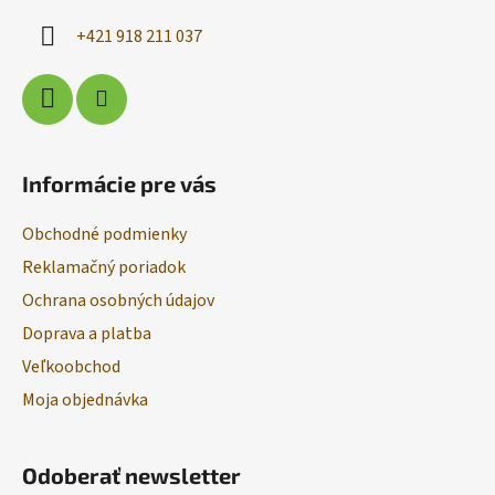
i
+421 918 211 037
e
Informácie pre vás
Obchodné podmienky
Reklamačný poriadok
Ochrana osobných údajov
Doprava a platba
Veľkoobchod
Moja objednávka
Odoberať newsletter