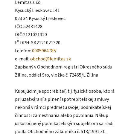
Lemitas s.r.o.
Kysucký Lieskovec 141
023 34 Kysucký Lieskovec
IČO:52431428
DIČ:2121021320
IČ DPH: SK2121021320
telefón:
0905964785
e-mail:
obchod@lemitas.sk
Zapísaný v Obchodnom registri Okresného súdu
Žilina, oddiel Sro, vložka č. 72465/L Žilina
Kupujúcim je spotrebiteľ, t.j. fyzická osoba, ktorá
pri uzatváraní a plnení spotrebiteľskej zmluvy
nekoná v rámci predmetu svojej podnikateľskej
činnosti zamestnania alebo povolania. Nákup
uskutočnený podnikateľským subjektom sa riadi
podľa Obchodného zákonníka č. 513/1991 Zb.