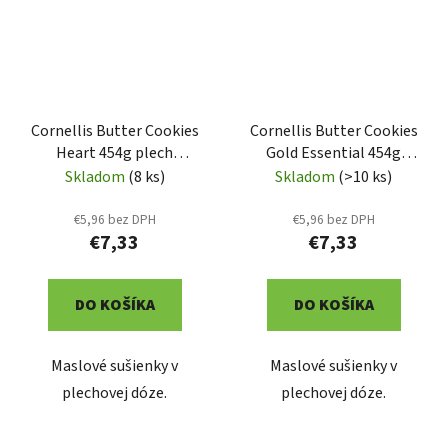
Cornellis Butter Cookies
Cornellis Butter Cookies
Heart 454g plech
Gold Essential 454g
(CR3039)
plech (CR3038)
Skladom
(8 ks)
Skladom
(>10 ks)
€5,96 bez DPH
€5,96 bez DPH
€7,33
€7,33
DO KOŠÍKA
DO KOŠÍKA
Maslové sušienky v
Maslové sušienky v
plechovej dóze.
plechovej dóze.