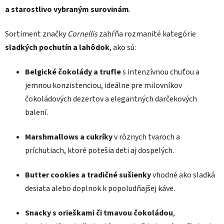
a starostlivo vybraným surovinám
.
Sortiment značky
Cornellis
zahŕňa rozmanité kategórie
sladkých pochutín a lahôdok
, ako sú:
Belgické čokolády a trufle
s intenzívnou chuťou a
jemnou konzistenciou, ideálne pre milovníkov
čokoládových dezertov a elegantných darčekových
balení.
Marshmallows a cukríky
v rôznych tvaroch a
príchutiach, ktoré potešia deti aj dospelých.
Butter cookies a tradičné sušienky
vhodné ako sladká
desiata alebo doplnok k popoludňajšej káve.
Snacky s orieškami či tmavou čokoládou
,