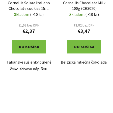
Cornellis Solare Italiano
Cornellis Chocolate Milk
Chocolate cookies 150g
100g (CR3020)
(CR3005)
Skladom
(>10 ks)
Skladom
(>10 ks)
€1,93 bez DPH
€2,82 bez DPH
€2,37
€3,47
DO KOŠÍKA
DO KOŠÍKA
Talianske sušienky plnené
Belgická mliečna čokoláda.
čokoládovou náplňou.