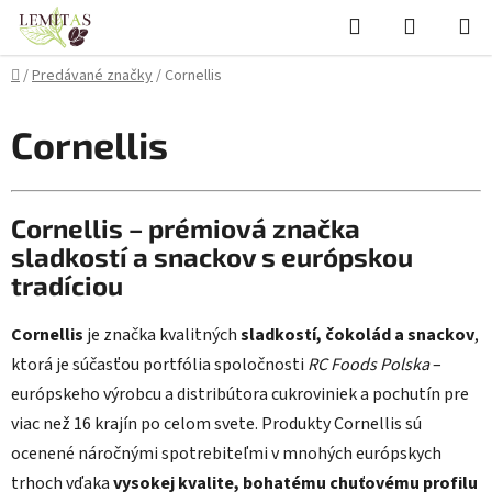
Prejsť
Hľadať
NÁKUP
na
KOŠÍK
obsah
Domov
/
Predávané značky
/
Cornellis
Cornellis
Cornellis – prémiová značka
sladkostí a snackov s európskou
tradíciou
Cornellis
je značka kvalitných
sladkostí, čokolád a snackov
,
ktorá je súčasťou portfólia spoločnosti
RC Foods Polska
–
európskeho výrobcu a distribútora cukroviniek a pochutín pre
viac než 16 krajín po celom svete. Produkty Cornellis sú
ocenené náročnými spotrebiteľmi v mnohých európskych
trhoch vďaka
vysokej kvalite, bohatému chuťovému profilu