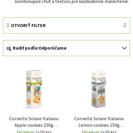
kombinujúce chuť a textúru pre každodenné maškrtenie.
OTVORIŤ FILTER
R
Radiť podľa:
Odporúčame
a
d
V
e
ý
n
p
i
i
e
s
p
p
r
r
o
Cornellis Solare Italiano
Cornellis Solare Italiano
o
d
Apple cookies 150g
Lemon cookies 150g
d
u
(CR3007)
(CR3006)
Skladom
(>10 ks)
Skladom
(>10 ks)