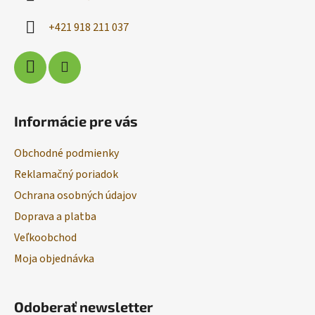
t
v
i
k
+421 918 211 037
e
y
v
ý
p
i
s
Informácie pre vás
u
Obchodné podmienky
Reklamačný poriadok
Ochrana osobných údajov
Doprava a platba
Veľkoobchod
Moja objednávka
Odoberať newsletter