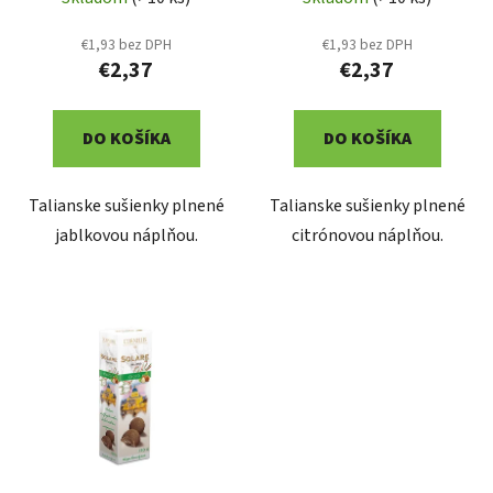
u
k
k
t
€1,93 bez DPH
€1,93 bez DPH
t
o
€2,37
€2,37
o
v
v
DO KOŠÍKA
DO KOŠÍKA
Talianske sušienky plnené
Talianske sušienky plnené
jablkovou náplňou.
citrónovou náplňou.