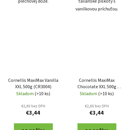
plechovej dóze.
talianske piškóty s
vanilkovou príchuťou.
Cornellis MaxiMax Vanilla
Cornellis MaxiMax
XXL 500g (CR3004)
Chocolate XXL 500g
(CR3003)
Skladom
(>10 ks)
Skladom
(>10 ks)
€2,80 bez DPH
€2,80 bez DPH
€3,44
€3,44