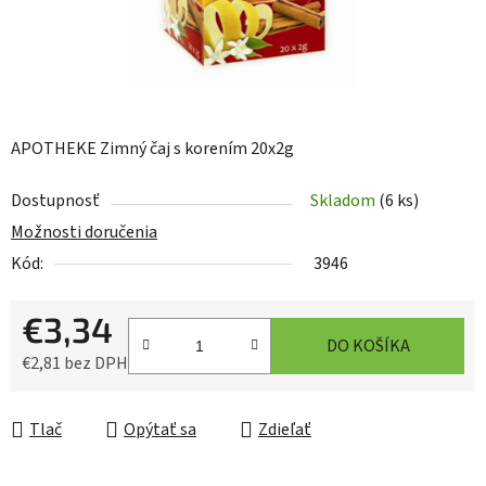
APOTHEKE Zimný čaj s korením 20x2g
Dostupnosť
Skladom
(6 ks)
Možnosti doručenia
Kód:
3946
€3,34
DO KOŠÍKA
€2,81 bez DPH
Jednotková cena:
Tlač
Opýtať sa
Zdieľať