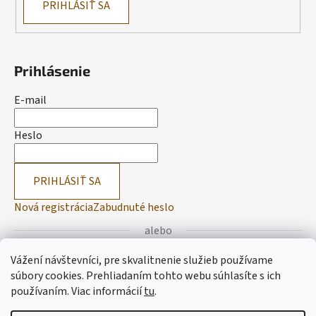
PRIHLÁSIŤ SA
Prihlásenie
E-mail
Heslo
PRIHLÁSIŤ SA
Nová registrácia
Zabudnuté heslo
alebo
Vážení návštevníci, pre skvalitnenie služieb používame
Prihlásiť sa cez Facebook
súbory cookies. Prehliadaním tohto webu súhlasíte s ich
používaním.
Viac informácií
tu
.
Prihlásiť sa cez Google