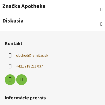
Značka
Apotheke
Diskusia
Z
á
Kontakt
p
ä
obchod
@
lemitas.sk
t
i
+421 918 211 037
e
Informácie pre vás