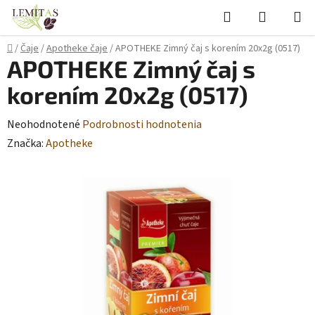
Prejsť
Hľadať
NÁKUP
na
KOŠÍK
obsah
Domov
/
Čaje
/
Apotheke čaje
/
APOTHEKE Zimný čaj s korením 20x2g (0517)
APOTHEKE Zimný čaj s
korením 20x2g (0517)
Priemerné
Neohodnotené
Podrobnosti hodnotenia
hodnotenie
Značka:
Apotheke
produktu
je
0,0
z
5
hviezdičiek.