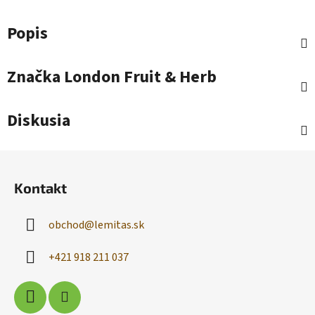
Popis
Značka
London Fruit & Herb
Diskusia
Z
á
Kontakt
p
ä
obchod
@
lemitas.sk
t
i
+421 918 211 037
e