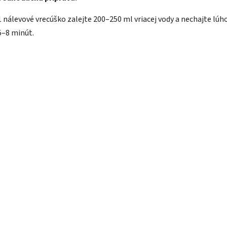
1 nálevové vrecúško zalejte 200–250 ml vriacej vody a nechajte lúh
5–8 minút.