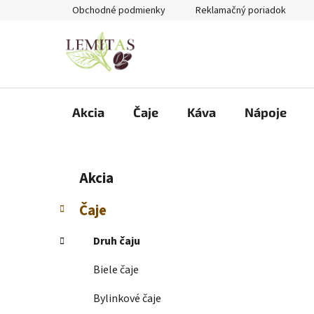
Prejsť
Obchodné podmienky
Reklamačný poriadok
na
obsah
Akcia
Čaje
Káva
Nápoje
B
K
Preskočiť
Akcia
a
kategórie
o
t
č
Čaje
e
n
g
ý
Druh čaju
ó
p
r
Biele čaje
i
a
e
n
Bylinkové čaje