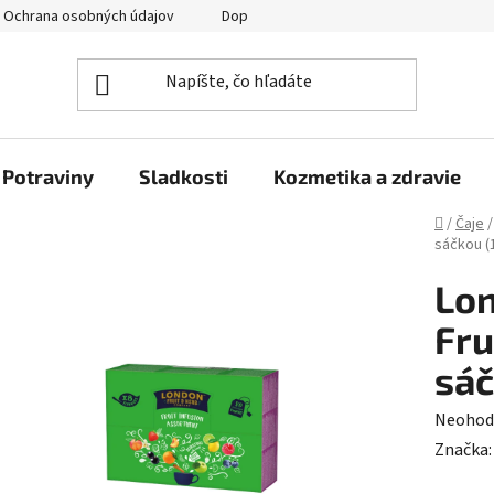
Ochrana osobných údajov
Doprava a platba
Veľkoobchod
Potraviny
Sladkosti
Kozmetika a zdravie
Domov
/
Čaje
/
sáčkou (
Lon
Fru
sáč
Prieme
Neohod
hodnot
Značka
produk