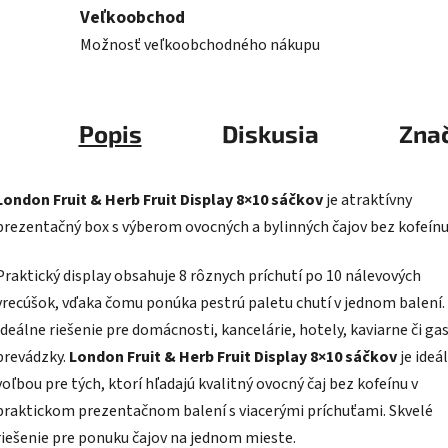
Veľkoobchod
Možnosť veľkoobchodného nákupu
Popis
Diskusia
Zna
London Fruit & Herb Fruit Display 8×10 sáčkov
je atraktívny
prezentačný box s výberom ovocných a bylinných čajov bez kofeínu
Praktický display obsahuje 8 rôznych príchutí po 10 nálevových
vrecúšok, vďaka čomu ponúka pestrú paletu chutí v jednom balení.
Ideálne riešenie pre domácnosti, kancelárie, hotely, kaviarne či ga
prevádzky.
London Fruit & Herb Fruit Display 8×10 sáčkov
je ideá
voľbou pre tých, ktorí hľadajú kvalitný ovocný čaj bez kofeínu v
praktickom prezentačnom balení s viacerými príchuťami. Skvelé
riešenie pre ponuku čajov na jednom mieste.