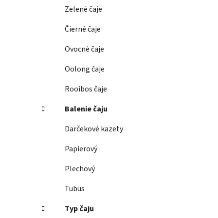
e
Zelené čaje
l
Čierné čaje
Ovocné čaje
Oolong čaje
Rooibos čaje
Balenie čaju
Darčekové kazety
Papierový
Plechový
Tubus
Typ čaju