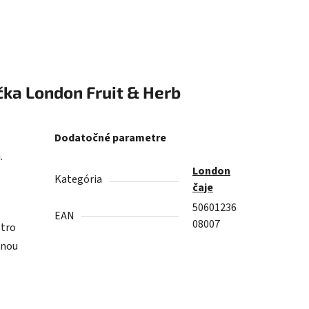
čka
London Fruit & Herb
Dodatočné parametre
.
London
Kategória
čaje
50601236
EAN
08007
stro
lnou