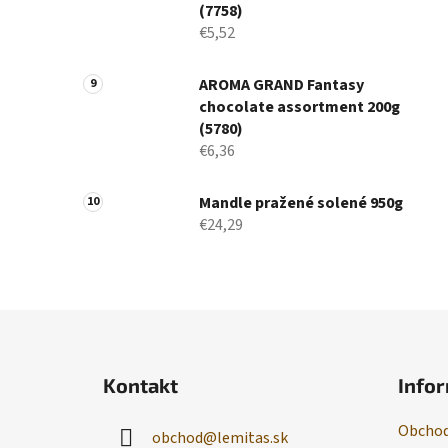
(7758)
€5,52
AROMA GRAND Fantasy
chocolate assortment 200g
(5780)
€6,36
Mandle pražené solené 950g
€24,29
Z
á
Kontakt
Infor
p
ä
Obchod
obchod
@
lemitas.sk
t