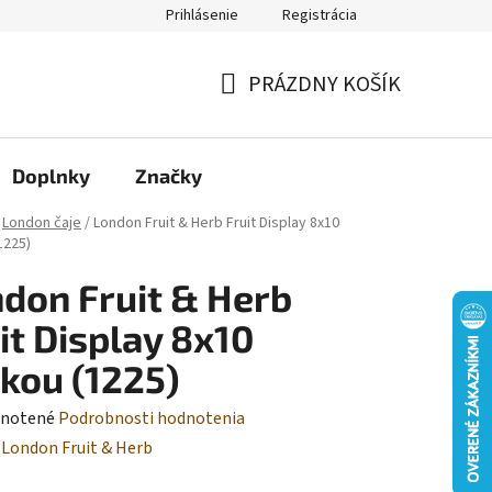
Prihlásenie
Registrácia
Moja objednávka
PRÁZDNY KOŠÍK
NÁKUPNÝ
KOŠÍK
Doplnky
Značky
London čaje
/
London Fruit & Herb Fruit Display 8x10
1225)
don Fruit & Herb
it Display 8x10
kou (1225)
rné
notené
Podrobnosti hodnotenia
enie
:
London Fruit & Herb
tu