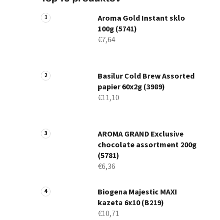
Aroma Gold Instant sklo
100g (5741)
€7,64
Basilur Cold Brew Assorted
papier 60x2g (3989)
€11,10
AROMA GRAND Exclusive
chocolate assortment 200g
(5781)
€6,36
Biogena Majestic MAXI
kazeta 6x10 (B219)
€10,71