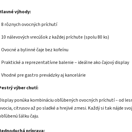
Hlavné výhody:
- 8 rôznych ovocných príchutí
- 10 nálevových vrecúšok z každej príchute (spolu 80 ks)
- Ovocné a bylinné čaje bez kofeínu
- Praktické a reprezentatívne balenie – ideálne ako čajový display
- Vhodné pre gastro prevádzky aj kancelárie
Pestrý výber chutí:
Display ponúka kombináciu obľúbených ovocných príchutí – od le
ovocia, citrusov až po sladké a hrejivé zmesi. Každý si tak nájde svo
obľúbenú šálku čaju.
Jednoduchá príprava: