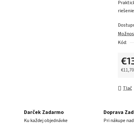
Praktic
je
riešeni
0,0
z
Dostup
5
Možnost
hviezdič
Kód:
€1
€11,7
Jednot
Tlač
Darček Zadarmo
Doprava Za
Ku každej objednávke
Pri nákupe nad