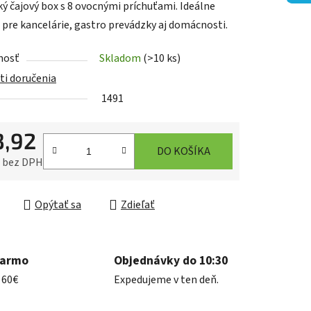
ký čajový box s 8 ovocnými príchuťami. Ideálne
e pre kancelárie, gastro prevádzky aj domácnosti.
nosť
Skladom
(>10 ks)
i doručenia
iek.
1491
3,92
DO KOŠÍKA
0 bez DPH
ková cena:
Opýtať sa
Zdieľať
darmo
Objednávky do 10:30
 60€
Expedujeme v ten deň.