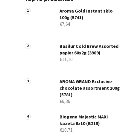
Aroma Gold Instant sklo
100g (5741)
€7,64
Basilur Cold Brew Assorted
papier 60x2g (3989)
€11,10
AROMA GRAND Exclusive
chocolate assortment 200g
(5781)
€6,36
Biogena Majestic MAXI
kazeta 6x10 (B219)
€10,71