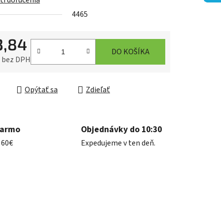
i doručenia
4465
3,84
iek.
DO KOŠÍKA
3 bez DPH
ková cena:
Opýtať sa
Zdieľať
darmo
Objednávky do 10:30
 60€
Expedujeme v ten deň.