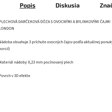
Popis
Diskusia
Zna
PLECHOVÁ DARČEKOVÁ DÓZA S OVOCNÝMI A BYLINKOVÝMI ČAJMI
LONDON
Nádoba obsahuje 3 príchute ovocných čajov podľa aktuálnej ponuky
porcií)
Materiál nádoby: 0,23 mm pocínovaný plech
Povrch v 3D efekte