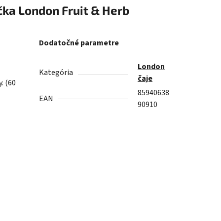
čka
London Fruit & Herb
Dodatočné parametre
London
Kategória
čaje
. (60
85940638
EAN
90910