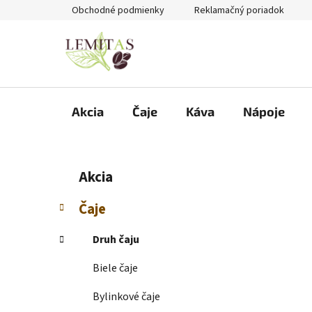
Prejsť
Obchodné podmienky
Reklamačný poriadok
na
obsah
Akcia
Čaje
Káva
Nápoje
B
K
Preskočiť
Akcia
a
kategórie
o
t
č
Čaje
e
n
g
ý
Druh čaju
ó
p
r
Biele čaje
i
a
e
n
Bylinkové čaje