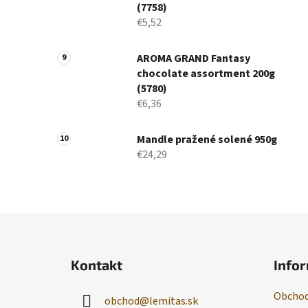
(7758)
€5,52
AROMA GRAND Fantasy
chocolate assortment 200g
(5780)
€6,36
Mandle pražené solené 950g
€24,29
Z
á
Kontakt
Infor
p
ä
Obchod
obchod
@
lemitas.sk
t