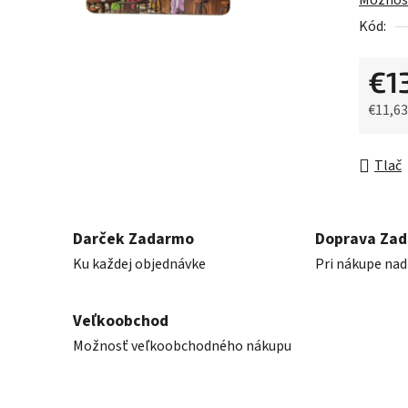
Možnost
0,0
Kód:
z
5
€1
hviezdič
€11,6
Jednot
Tlač
Darček Zadarmo
Doprava Za
Ku každej objednávke
Pri nákupe nad
Veľkoobchod
Možnosť veľkoobchodného nákupu