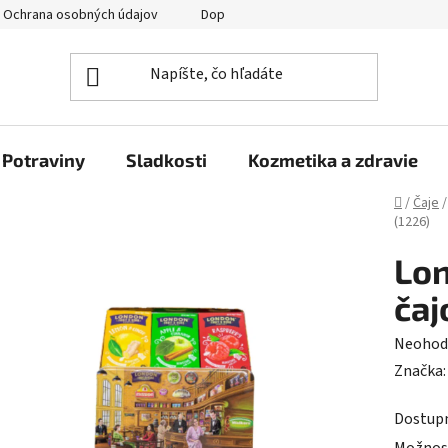
Ochrana osobných údajov
Doprava a platba
Veľkoobchod
Potraviny
Sladkosti
Kozmetika a zdravie
Domov
/
Čaje
/
(1226)
Lon
čaj
Prieme
Neohod
hodnot
Značka
produk
Dostup
je