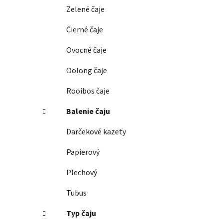
e
Zelené čaje
l
Čierné čaje
Ovocné čaje
Oolong čaje
Rooibos čaje
Balenie čaju
Darčekové kazety
Papierový
Plechový
Tubus
Typ čaju