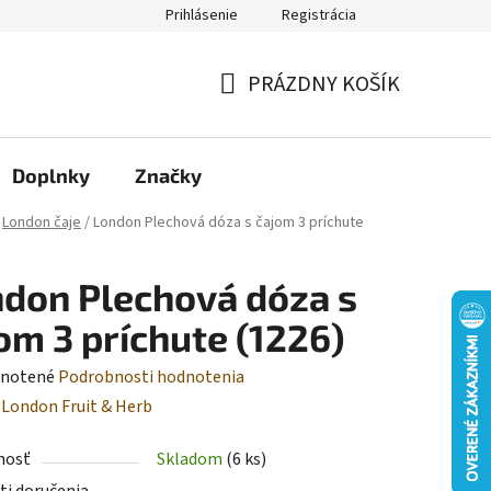
Prihlásenie
Registrácia
Moja objednávka
PRÁZDNY KOŠÍK
NÁKUPNÝ
KOŠÍK
Doplnky
Značky
London čaje
/
London Plechová dóza s čajom 3 príchute
don Plechová dóza s
om 3 príchute (1226)
rné
notené
Podrobnosti hodnotenia
enie
:
London Fruit & Herb
tu
nosť
Skladom
(6 ks)