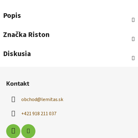
Popis
Značka
Riston
Diskusia
Z
á
Kontakt
p
ä
obchod
@
lemitas.sk
t
i
+421 918 211 037
e