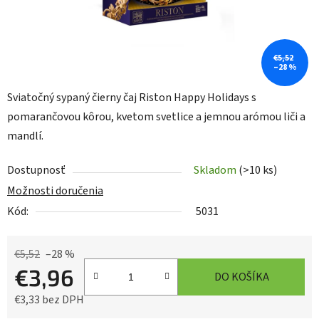
€5,52
–28 %
Sviatočný sypaný čierny čaj Riston Happy Holidays s
pomarančovou kôrou, kvetom svetlice a jemnou arómou liči a
mandlí.
Dostupnosť
Skladom
(>10 ks)
Možnosti doručenia
Kód:
5031
€5,52
–28 %
€3,96
DO KOŠÍKA
€3,33 bez DPH