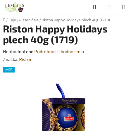
Prejsť
Hľadať
NÁKUP
na
KOŠÍK
obsah
Domov
/
Čaje
/
Riston čaje
/
Riston Happy Holidays plech 40g (1719)
Riston Happy Holidays
plech 40g (1719)
Priemerné
Neohodnotené
Podrobnosti hodnotenia
hodnotenie
Značka:
Riston
produktu
AKCIA
je
0,0
z
5
hviezdičiek.