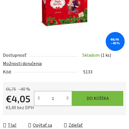
€6,76
–40 %
Dostupnosť
Skladom
(1 ks)
Možnosti doručenia
Kód:
5133
€6,76
–40 %
€4,05
DO KOŠÍKA
€3,40 bez DPH
Jednotková cena:
Tlač
Opýtať sa
Zdieľať