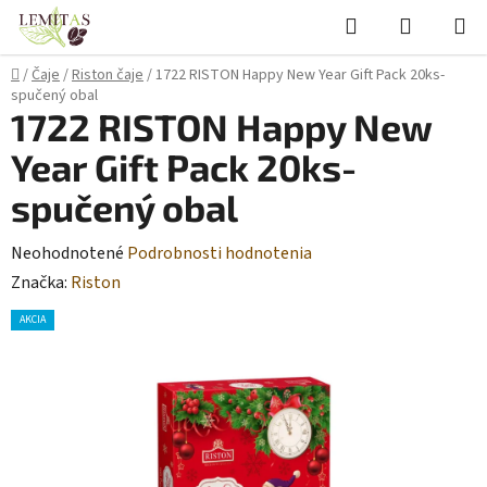
Prejsť
Hľadať
NÁKUP
na
KOŠÍK
obsah
Domov
/
Čaje
/
Riston čaje
/
1722 RISTON Happy New Year Gift Pack 20ks-
spučený obal
1722 RISTON Happy New
Year Gift Pack 20ks-
spučený obal
Priemerné
Neohodnotené
Podrobnosti hodnotenia
hodnotenie
Značka:
Riston
produktu
AKCIA
je
0,0
z
5
hviezdičiek.