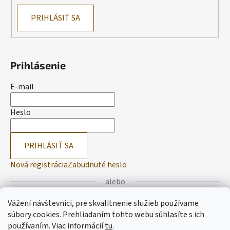
PRIHLÁSIŤ SA
Prihlásenie
E-mail
Heslo
PRIHLÁSIŤ SA
Nová registrácia
Zabudnuté heslo
alebo
Vážení návštevníci, pre skvalitnenie služieb používame
Prihlásiť sa cez Facebook
súbory cookies. Prehliadaním tohto webu súhlasíte s ich
používaním.
Viac informácií
tu
.
Prihlásiť sa cez Google