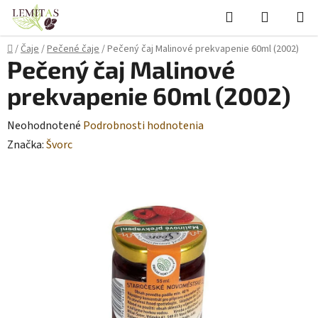
Prejsť
Hľadať
NÁKUP
na
KOŠÍK
obsah
Domov
/
Čaje
/
Pečené čaje
/
Pečený čaj Malinové prekvapenie 60ml (2002)
Pečený čaj Malinové
prekvapenie 60ml (2002)
Priemerné
Neohodnotené
Podrobnosti hodnotenia
hodnotenie
Značka:
Švorc
produktu
je
0,0
z
5
hviezdičiek.