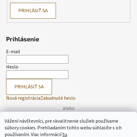
PRIHLÁSIŤ SA
Prihlásenie
E-mail
Heslo
PRIHLÁSIŤ SA
Nová registrácia
Zabudnuté heslo
alebo
Vážení návštevníci, pre skvalitnenie služieb používame
Prihlásiť sa cez Facebook
súbory cookies. Prehliadaním tohto webu súhlasíte s ich
používaním.
Viac informácií
tu
.
Prihlásiť sa cez Google