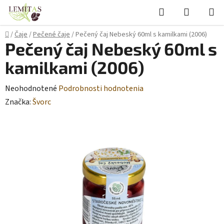
Prejsť
Hľadať
NÁKUP
na
KOŠÍK
obsah
Domov
/
Čaje
/
Pečené čaje
/
Pečený čaj Nebeský 60ml s kamilkami (2006)
Pečený čaj Nebeský 60ml s
kamilkami (2006)
Priemerné
Neohodnotené
Podrobnosti hodnotenia
hodnotenie
Značka:
Švorc
produktu
je
0,0
z
5
hviezdičiek.