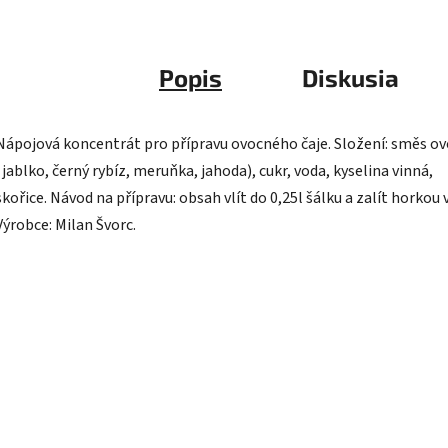
Popis
Diskusia
Nápojová koncentrát pro přípravu ovocného čaje. Složení: směs o
(jablko, černý rybíz, meruňka, jahoda), cukr, voda, kyselina vinná,
skořice. Návod na přípravu: obsah vlít do 0,25l šálku a zalít horkou 
Výrobce: Milan Švorc.