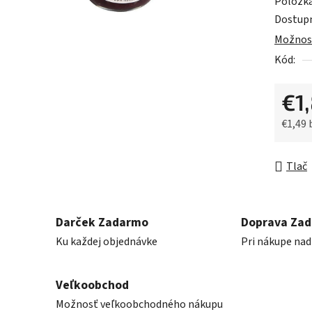
Položk
z
Dostup
5
Možnost
hviezdič
Kód:
€1
€1,49
Jednot
Tlač
Darček Zadarmo
Doprava Za
Ku každej objednávke
Pri nákupe nad
Veľkoobchod
Možnosť veľkoobchodného nákupu