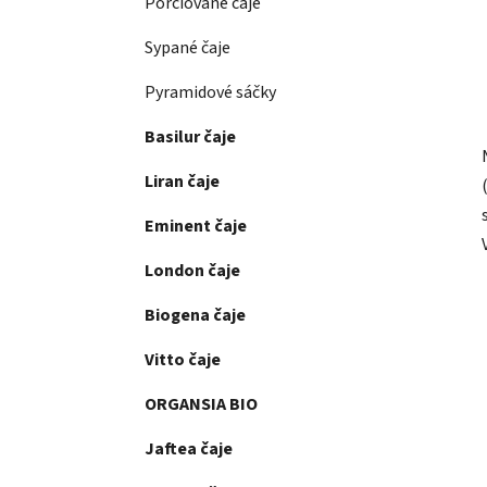
Porciované čaje
Sypané čaje
Pyramidové sáčky
Basilur čaje
Liran čaje
Eminent čaje
London čaje
Biogena čaje
Vitto čaje
ORGANSIA BIO
Jaftea čaje