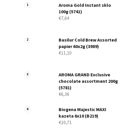
Aroma Gold Instant sklo
100g (5741)
€7,64
Basilur Cold Brew Assorted
papier 60x2g (3989)
€11,10
AROMA GRAND Exclusive
chocolate assortment 200g
(5781)
€6,36
Biogena Majestic MAXI
kazeta 6x10 (B219)
€10,71