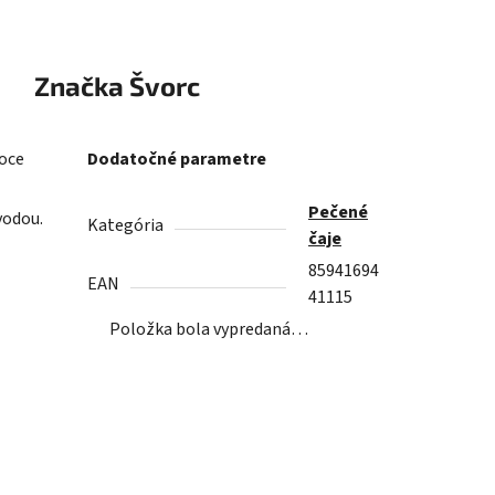
Značka
Švorc
voce
Dodatočné parametre
Pečené
vodou.
Kategória
čaje
85941694
EAN
41115
Položka bola vypredaná…