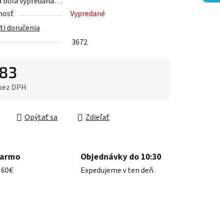
a bola vypredaná…
nosť
Vypredané
i doručenia
iek.
3672
,83
 bez DPH
ková cena:
Opýtať sa
Zdieľať
darmo
Objednávky do 10:30
 60€
Expedujeme v ten deň.