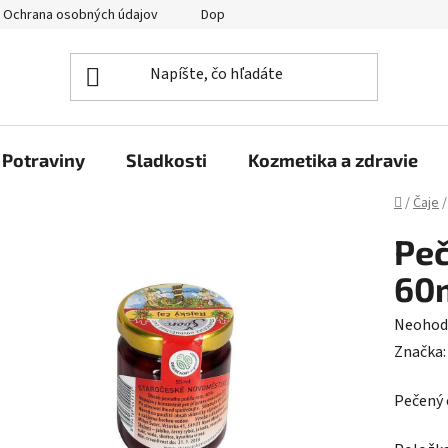
Ochrana osobných údajov
Doprava a platba
Veľkoobchod
Potraviny
Sladkosti
Kozmetika a zdravie
Domov
/
Čaje
/
Peč
60m
Prieme
Neohod
hodnot
Značka
produk
Pečený 
je
0,0