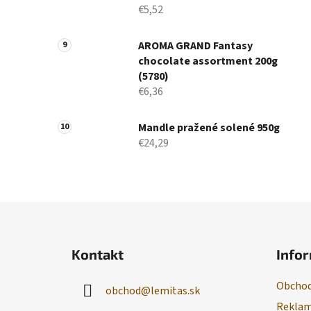
€5,52
AROMA GRAND Fantasy
chocolate assortment 200g
(5780)
€6,36
Mandle pražené solené 950g
€24,29
Z
á
Kontakt
Infor
p
ä
Obchod
obchod
@
lemitas.sk
t
Reklam