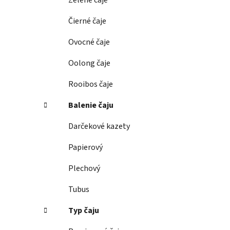
Zelené čaje
l
Čierné čaje
Ovocné čaje
Oolong čaje
Rooibos čaje
Balenie čaju
Darčekové kazety
Papierový
Plechový
Tubus
Typ čaju