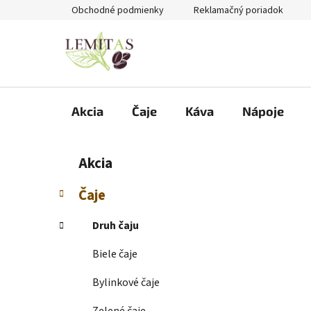
Prejsť
Obchodné podmienky
Reklamačný poriadok
na
obsah
Akcia
Čaje
Káva
Nápoje
B
K
Preskočiť
Akcia
a
kategórie
o
t
č
Čaje
e
n
g
ý
Druh čaju
ó
p
r
Biele čaje
i
a
e
n
Bylinkové čaje
e