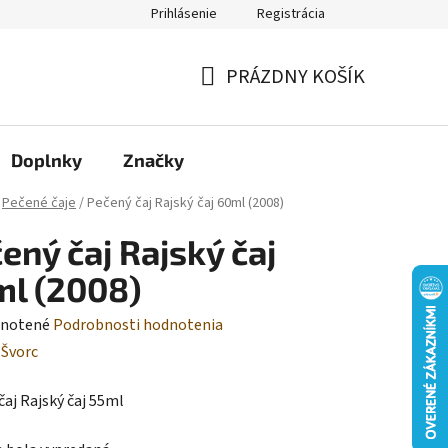
Prihlásenie
Registrácia
Moja objednávka
PRÁZDNY KOŠÍK
NÁKUPNÝ
KOŠÍK
Doplnky
Značky
Pečené čaje
/
Pečený čaj Rajský čaj 60ml (2008)
ený čaj Rajský čaj
l (2008)
rné
notené
Podrobnosti hodnotenia
enie
:
Švorc
tu
čaj Rajský čaj 55ml