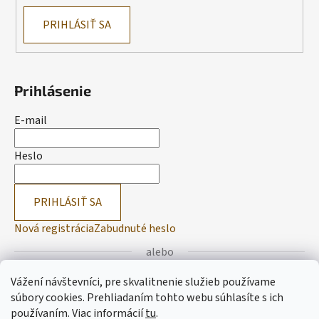
PRIHLÁSIŤ SA
Prihlásenie
E-mail
Heslo
PRIHLÁSIŤ SA
Nová registrácia
Zabudnuté heslo
alebo
Vážení návštevníci, pre skvalitnenie služieb používame
Prihlásiť sa cez Facebook
súbory cookies. Prehliadaním tohto webu súhlasíte s ich
používaním.
Viac informácií
tu
.
Prihlásiť sa cez Google