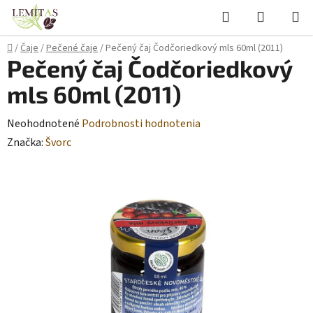
Prejsť
Hľadať
NÁKUP
na
KOŠÍK
obsah
Domov
/
Čaje
/
Pečené čaje
/
Pečený čaj Čodčoriedkový mls 60ml (2011)
Pečený čaj Čodčoriedkový
mls 60ml (2011)
Priemerné
Neohodnotené
Podrobnosti hodnotenia
hodnotenie
Značka:
Švorc
produktu
je
0,0
z
5
hviezdičiek.