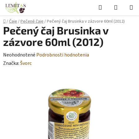
Prejsť
Hľadať
NÁKUP
na
KOŠÍK
obsah
Domov
/
Čaje
/
Pečené čaje
/
Pečený čaj Brusinka v zázvore 60ml (2012)
Pečený čaj Brusinka v
zázvore 60ml (2012)
Priemerné
Neohodnotené
Podrobnosti hodnotenia
hodnotenie
Značka:
Švorc
produktu
je
0,0
z
5
hviezdičiek.