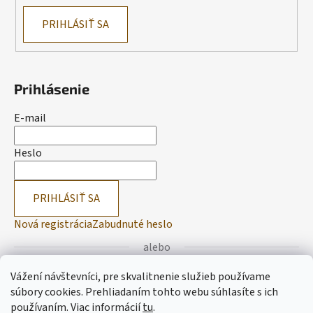
PRIHLÁSIŤ SA
Prihlásenie
E-mail
Heslo
PRIHLÁSIŤ SA
Nová registrácia
Zabudnuté heslo
alebo
Vážení návštevníci, pre skvalitnenie služieb používame
Prihlásiť sa cez Facebook
súbory cookies. Prehliadaním tohto webu súhlasíte s ich
používaním.
Viac informácií
tu
.
Prihlásiť sa cez Google