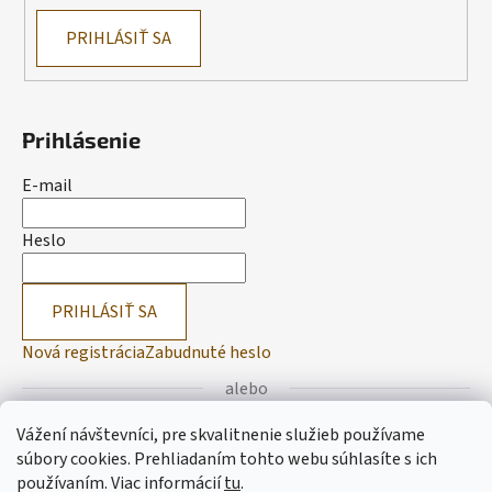
PRIHLÁSIŤ SA
Prihlásenie
E-mail
Heslo
PRIHLÁSIŤ SA
Nová registrácia
Zabudnuté heslo
alebo
Vážení návštevníci, pre skvalitnenie služieb používame
Prihlásiť sa cez Facebook
súbory cookies. Prehliadaním tohto webu súhlasíte s ich
používaním.
Viac informácií
tu
.
Prihlásiť sa cez Google