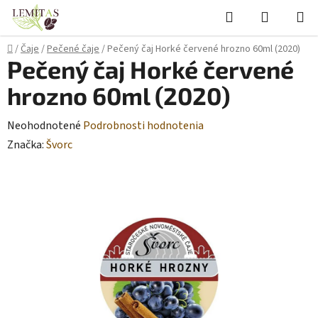
Prejsť
Hľadať
NÁKUP
na
KOŠÍK
obsah
Domov
/
Čaje
/
Pečené čaje
/
Pečený čaj Horké červené hrozno 60ml (2020)
Pečený čaj Horké červené
hrozno 60ml (2020)
Priemerné
Neohodnotené
Podrobnosti hodnotenia
hodnotenie
Značka:
Švorc
produktu
je
0,0
z
5
hviezdičiek.