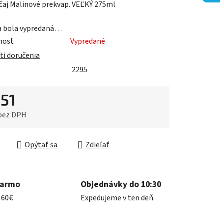
čaj Malinové prekvap. VEĽKÝ 275ml
a bola vypredaná…
nosť
Vypredané
i doručenia
iek.
2295
,51
 bez DPH
ková cena:
Opýtať sa
Zdieľať
darmo
Objednávky do 10:30
 60€
Expedujeme v ten deň.