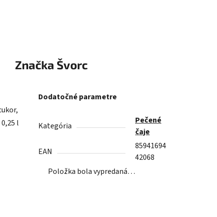
Značka
Švorc
Dodatočné parametre
cukor,
Pečené
 0,25 l
Kategória
čaje
85941694
EAN
42068
Položka bola vypredaná…