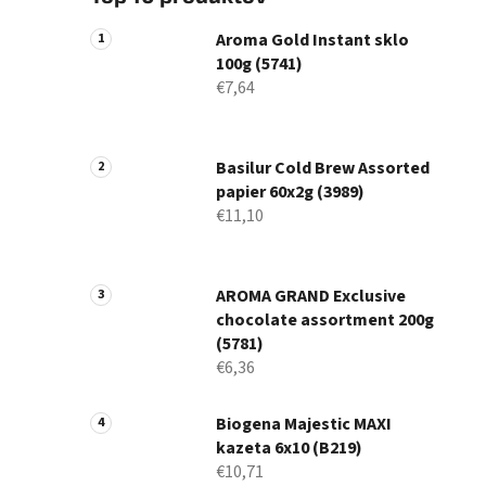
Aroma Gold Instant sklo
100g (5741)
€7,64
Basilur Cold Brew Assorted
papier 60x2g (3989)
€11,10
AROMA GRAND Exclusive
chocolate assortment 200g
(5781)
€6,36
Biogena Majestic MAXI
kazeta 6x10 (B219)
€10,71