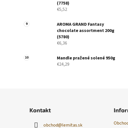
(7758)
€5,52
AROMA GRAND Fantasy
chocolate assortment 200g
(5780)
€6,36
Mandle pražené solené 950g
€24,29
Z
á
Kontakt
Infor
p
ä
Obchod
obchod
@
lemitas.sk
t