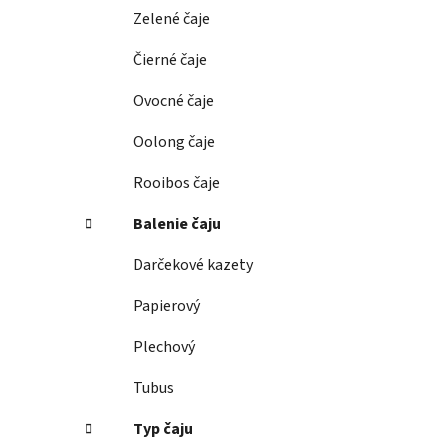
e
Zelené čaje
l
Čierné čaje
Ovocné čaje
Oolong čaje
Rooibos čaje
Balenie čaju
Darčekové kazety
Papierový
Plechový
Tubus
Typ čaju