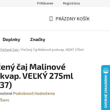
Prihlásenie
Registrácia
Moja objednávka
PRÁZDNY KOŠÍK
NÁKUPNÝ
KOŠÍK
Doplnky
Značky
Pečené čaje
/
Pečený čaj Malinové prekvap. VEĽKÝ 275ml
ený čaj Malinové
kvap. VEĽKÝ 275ml
37)
rné
notené
Podrobnosti hodnotenia
enie
:
Švorc
tu