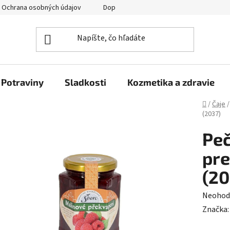
Ochrana osobných údajov
Doprava a platba
Veľkoobchod
Potraviny
Sladkosti
Kozmetika a zdravie
Domov
/
Čaje
/
(2037)
Peč
pre
(20
Prieme
Neohod
hodnot
Značka
produk