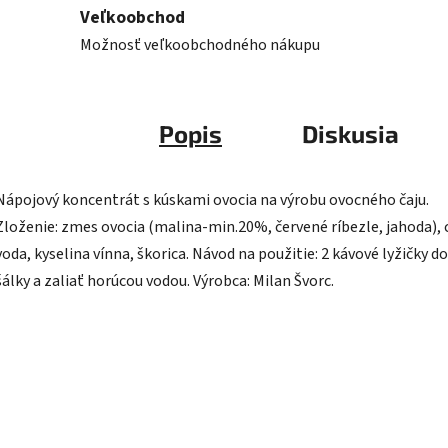
Veľkoobchod
Možnosť veľkoobchodného nákupu
Popis
Diskusia
Nápojový koncentrát s kúskami ovocia na výrobu ovocného čaju.
Zloženie: zmes ovocia (malina-min.20%, červené ríbezle, jahoda), 
voda, kyselina vínna, škorica. Návod na použitie: 2 kávové lyžičky do
šálky a zaliať horúcou vodou. Výrobca: Milan Švorc.