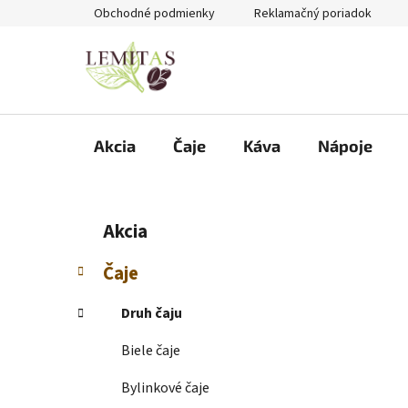
Prejsť
Obchodné podmienky
Reklamačný poriadok
na
obsah
Akcia
Čaje
Káva
Nápoje
B
K
Preskočiť
Akcia
a
kategórie
o
t
č
Čaje
e
n
g
ý
Druh čaju
ó
p
r
Biele čaje
i
a
e
n
Bylinkové čaje