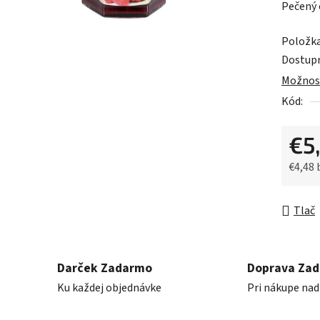
Pečený 
je
0,0
Položk
z
Dostup
5
Možnost
hviezdič
Kód:
€5
€4,48
Jednot
Tlač
Darček Zadarmo
Doprava Za
Ku každej objednávke
Pri nákupe nad