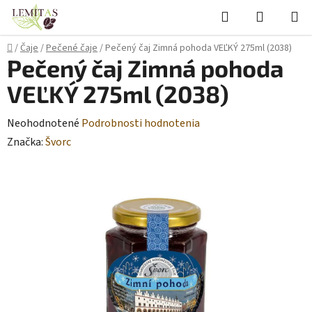
Prejsť
Hľadať
NÁKUP
na
KOŠÍK
obsah
Domov
/
Čaje
/
Pečené čaje
/
Pečený čaj Zimná pohoda VEĽKÝ 275ml (2038)
Pečený čaj Zimná pohoda
VEĽKÝ 275ml (2038)
Priemerné
Neohodnotené
Podrobnosti hodnotenia
hodnotenie
Značka:
Švorc
produktu
je
0,0
z
5
hviezdičiek.