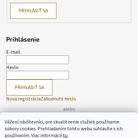
PRIHLÁSIŤ SA
Prihlásenie
E-mail
Heslo
PRIHLÁSIŤ SA
Nová registrácia
Zabudnuté heslo
alebo
Vážení návštevníci, pre skvalitnenie služieb používame
Prihlásiť sa cez Facebook
súbory cookies. Prehliadaním tohto webu súhlasíte s ich
používaním.
Viac informácií
tu
.
Prihlásiť sa cez Google