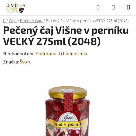
Prejsť
Hľadať
NÁKUP
na
KOŠÍK
obsah
Domov
/
Čaje
/
Pečené čaje
/
Pečený čaj Višne v perníku VEĽKÝ 275ml (2048)
Pečený čaj Višne v perníku
VEĽKÝ 275ml (2048)
Priemerné
Neohodnotené
Podrobnosti hodnotenia
hodnotenie
Značka:
Švorc
produktu
je
0,0
z
5
hviezdičiek.