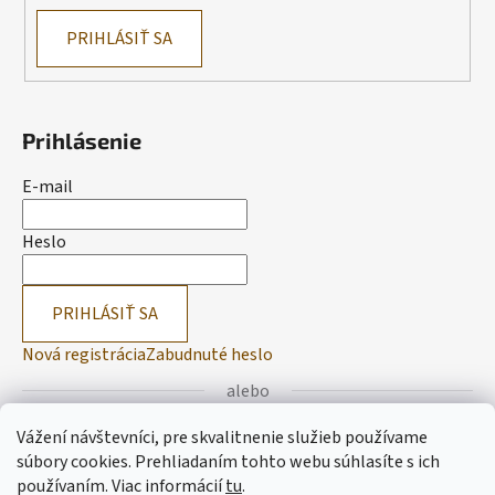
PRIHLÁSIŤ SA
Prihlásenie
E-mail
Heslo
PRIHLÁSIŤ SA
Nová registrácia
Zabudnuté heslo
alebo
Vážení návštevníci, pre skvalitnenie služieb používame
Prihlásiť sa cez Facebook
súbory cookies. Prehliadaním tohto webu súhlasíte s ich
používaním.
Viac informácií
tu
.
Prihlásiť sa cez Google