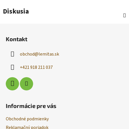
Diskusia
Z
á
Kontakt
p
ä
obchod
@
lemitas.sk
t
i
+421 918 211 037
e
Informácie pre vás
Obchodné podmienky
Reklamačný poriadok