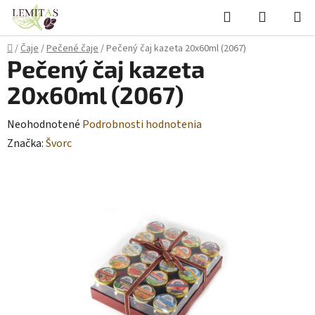
Prejsť
Hľadať
NÁKUP
na
KOŠÍK
obsah
Domov
/
Čaje
/
Pečené čaje
/
Pečený čaj kazeta 20x60ml (2067)
Pečený čaj kazeta
20x60ml (2067)
Priemerné
Neohodnotené
Podrobnosti hodnotenia
hodnotenie
Značka:
Švorc
produktu
je
0,0
z
5
hviezdičiek.