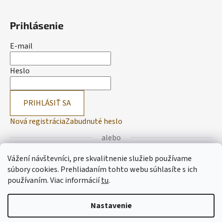
Prihlásenie
E-mail
Heslo
PRIHLÁSIŤ SA
Nová registrácia
Zabudnuté heslo
alebo
Vážení návštevníci, pre skvalitnenie služieb používame
Prihlásiť sa cez Facebook
súbory cookies. Prehliadaním tohto webu súhlasíte s ich
používaním.
Viac informácií
tu
.
Prihlásiť sa cez Google
Nastavenie