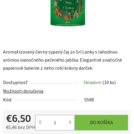
Aromatizovaný čierny sypaný čaj zo Srí Lanky s lahodnou
arómou vianočného pečeného jablka. Elegantné sviatočné
papierové balenie z neho robí krásny darček.
Dostupnosť
Skladom
(10 ks)
Možnosti doručenia
Kód:
5598
€6,50
DO KOŠÍKA
€5,46 bez DPH