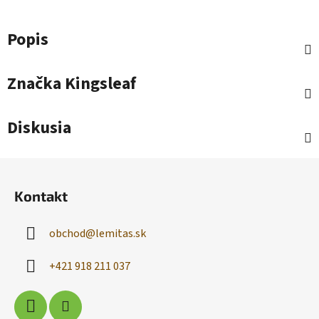
Popis
Značka
Kingsleaf
Diskusia
Z
á
Kontakt
p
ä
obchod
@
lemitas.sk
t
i
+421 918 211 037
e