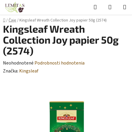
Prejsť
Hľadať
NÁKUP
na
KOŠÍK
obsah
Domov
/
Čaje
/
Kingsleaf Wreath Collection Joy papier 50g (2574)
Kingsleaf Wreath
Collection Joy papier 50g
(2574)
Priemerné
Neohodnotené
Podrobnosti hodnotenia
hodnotenie
Značka:
Kingsleaf
produktu
je
0,0
z
5
hviezdičiek.