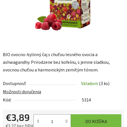
BIO ovocno-bylinný čaj s chuťou lesného ovocia a
ashwagandhy. Prirodzene bez kofeínu, s jemne sladkou,
ovocnou chuťou a harmonickým zemitým tónom.
Dostupnosť
Skladom
(3 ks)
Možnosti doručenia
Kód:
5314
€3,89
DO KOŠÍKA
€3,27 bez DPH