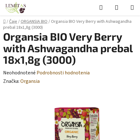
Prejsť
Hľadať
NÁKUP
na
KOŠÍK
obsah
Domov
/
Čaje
/
ORGANSIA BIO
/
Organsia BIO Very Berry with Ashwagandha
prebal 18x1,8g (3000)
Organsia BIO Very Berry
with Ashwagandha prebal
18x1,8g (3000)
Priemerné
Neohodnotené
Podrobnosti hodnotenia
hodnotenie
Značka:
Organsia
produktu
je
0,0
z
5
hviezdičiek.