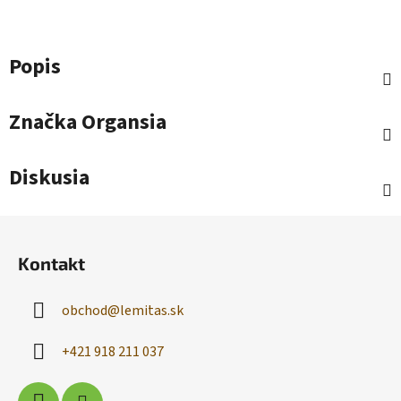
Popis
Značka
Organsia
Diskusia
Z
á
Kontakt
p
ä
obchod
@
lemitas.sk
t
i
+421 918 211 037
e