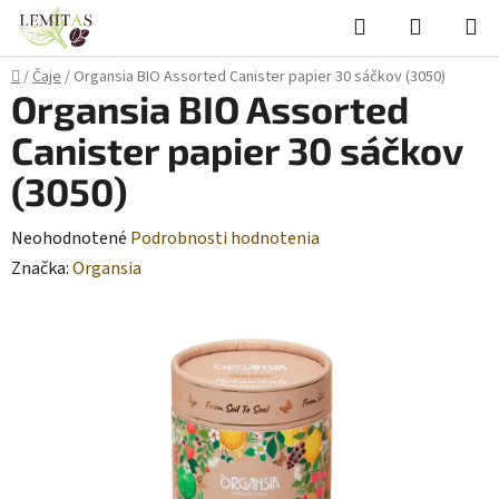
Prejsť
Hľadať
NÁKUP
na
KOŠÍK
obsah
Domov
/
Čaje
/
Organsia BIO Assorted Canister papier 30 sáčkov (3050)
Organsia BIO Assorted
Canister papier 30 sáčkov
(3050)
Priemerné
Neohodnotené
Podrobnosti hodnotenia
hodnotenie
Značka:
Organsia
produktu
je
0,0
z
5
hviezdičiek.