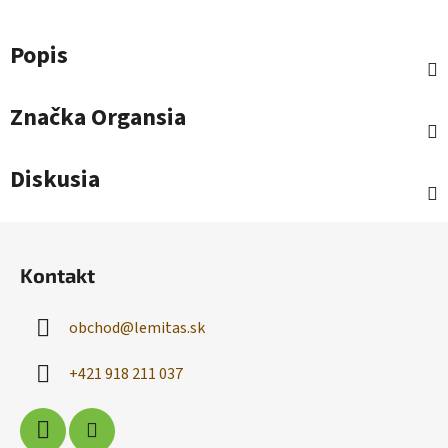
Popis
Značka
Organsia
Diskusia
Z
á
Kontakt
p
ä
obchod
@
lemitas.sk
t
i
+421 918 211 037
e